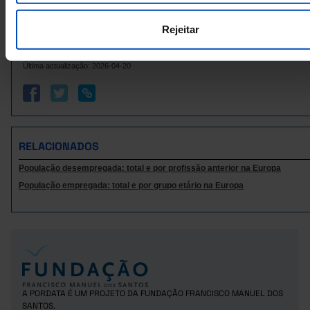
236,3
137,2
89,3
Irlanda
Itália
2.432,5
1.575,6
1.368,6
Rejeitar
65,8
Letónia
x
x
Fontes/Entidades: Eurostat | Institutos Nacionais de Estatística, PORDATA
Lituânia
107,8
x
x
Última actualização: 2026-04-20
4,0
22,7
2,0
Luxemburgo
Malta
10,4
x
x
396,1
Países Baixos
x
x
Polónia
557,9
x
x
RELACIONADOS
399,6
337,1
200,6
Portugal
População desempregada: total e por profissão anterior na Europa
República Checa
150,5
x
x
População empregada: total e por grupo etário na Europa
500,3
Roménia
x
x
Suécia
510,4
x
x
Islândia
x
x
x
Noruega
136,3
x
x
3.171,7
1.167,7
Reino Unido
x
Suíça
248,5
x
x
A PORDATA É UM PROJETO DA FUNDAÇÃO FRANCISCO MANUEL DOS
SANTOS.