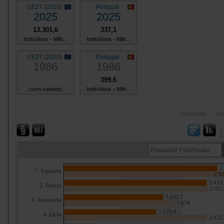
UE27 (2020)
Portugal
2025
2025
13.301,6
337,1
Indivíduos - Milh...
Indivíduos - Milh...
UE27 (2020)
Portugal
1986
1986
399,6
(sem valores)
Indivíduos - Milh...
Opções
O
2
1. Espanha
2.9
2.433
2. França
2.451
1.692,1
3. Alemanha
1.874
1.575,6
4. Itália
2.432