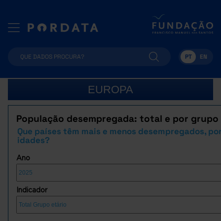
PT
EN
EUROPA
População desempregada: total e por grupo 
Que países têm mais e menos desempregados, po
idades?
Ano
Indicador