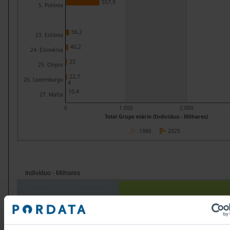
557,9
5. Polónia
56,2
23. Estónia
40,2
24. Eslovénia
23
25. Chipre
22,7
26. Luxemburgo
4
10,4
27. Malta
0
1.000
2.000
Total Grupo etário (Indivíduo - Milhares)
1986
2025
Indivíduo - Milhares
Grupos/Países
Total
15-24
Anos
1986
2025
1986