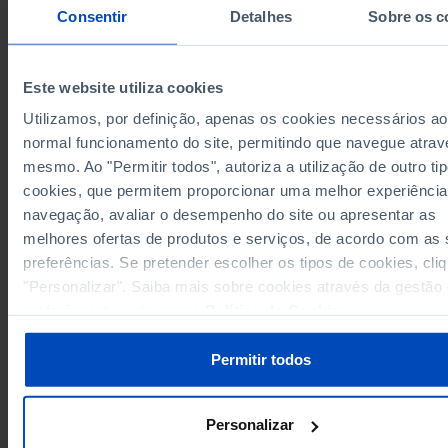
Consentir
Detalhes
Sobre os c
13.301,6
União Europeia 27 (desde 2020)
x
x
Alemanha
1.874,0
1.692,1
442,0
269,5
Áustria
x
x
Este website utiliza cookies
Bélgica
447,8
339,3
133,6
Utilizamos, por definição, apenas os cookies necessários ao
106,9
Bulgária
x
x
normal funcionamento do site, permitindo que navegue atrav
Chipre
23,0
x
x
mesmo. Ao "Permitir todos", autoriza a utilização de outro ti
86,8
Croácia
x
x
cookies, que permitem proporcionar uma melhor experiência
navegação, avaliar o desempenho do site ou apresentar as
Dinamarca
169,8
208,9
46,5
melhores ofertas de produtos e serviços, de acordo com as
149,5
Eslováquia
x
x
preferências. Se pretender escolher os tipos de cookies, cli
Eslovénia
40,2
x
x
"Personalizar". Saiba mais sobre cookies através da gestão
2.924,7
2.608,1
1.375,4
Espanha
preferências ou da nossa
Política de Cookies
.
Estónia
56,2
x
x
277,8
Finlândia
x
x
Permitir todos
França
2.451,4
2.433,2
927,6
285,2
422,0
123,8
Grécia
Personalizar
Hungria
216,5
x
x