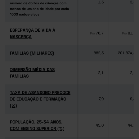
1,5
3,5
número de óbitos de crianças com
número de óbitos de crianças com
menos de um ano de idade por cada
menos de um ano de idade por cada
1000 nados-vivos
1000 nados-vivos
ESPERANÇA DE VIDA À
ESPERANÇA DE VIDA À
76,7
81,7
Pro
Pro
NASCENÇA
NASCENÇA
FAMÍLIAS (MILHARES)
FAMÍLIAS (MILHARES)
882,5
201.874,5
DIMENSÃO MÉDIA DAS
DIMENSÃO MÉDIA DAS
2,1
2,2
FAMÍLIAS
FAMÍLIAS
TAXA DE ABANDONO PRECOCE
TAXA DE ABANDONO PRECOCE
DE EDUCAÇÃO E FORMAÇÃO
DE EDUCAÇÃO E FORMAÇÃO
7,9
9,4
(%)
(%)
POPULAÇÃO, 25-34 ANOS,
POPULAÇÃO, 25-34 ANOS,
45,0
44,1
COM ENSINO SUPERIOR (%)
COM ENSINO SUPERIOR (%)