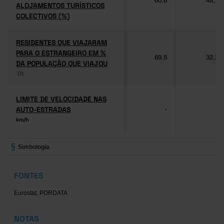
60,6
48,1
ALOJAMENTOS TURÍSTICOS
ALOJAMENTOS TURÍSTICOS
COLECTIVOS (%)
COLECTIVOS (%)
RESIDENTES QUE VIAJARAM
RESIDENTES QUE VIAJARAM
PARA O ESTRANGEIRO EM %
PARA O ESTRANGEIRO EM %
69,5
32,3
DA POPULAÇÃO QUE VIAJOU
DA POPULAÇÃO QUE VIAJOU
(3)
(3)
LIMITE DE VELOCIDADE NAS
LIMITE DE VELOCIDADE NAS
AUTO-ESTRADAS
AUTO-ESTRADAS
-
-
km/h
km/h
Simbologia
FONTES
Eurostat, PORDATA
NOTAS