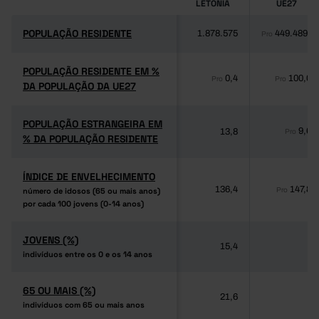
LETÓNIA
UE27
POPULAÇÃO RESIDENTE
POPULAÇÃO RESIDENTE
1.878.575
449.489.8
Pro
POPULAÇÃO RESIDENTE EM %
POPULAÇÃO RESIDENTE EM %
0,4
100,0
Pro
Pro
DA POPULAÇÃO DA UE27
DA POPULAÇÃO DA UE27
POPULAÇÃO ESTRANGEIRA EM
POPULAÇÃO ESTRANGEIRA EM
9,6
13,8
Pro
% DA POPULAÇÃO RESIDENTE
% DA POPULAÇÃO RESIDENTE
ÍNDICE DE ENVELHECIMENTO
ÍNDICE DE ENVELHECIMENTO
136,4
147,8
número de idosos (65 ou mais anos)
número de idosos (65 ou mais anos)
Pro
por cada 100 jovens (0-14 anos)
por cada 100 jovens (0-14 anos)
JOVENS (%)
JOVENS (%)
15,4
-
indivíduos entre os 0 e os 14 anos
indivíduos entre os 0 e os 14 anos
65 OU MAIS (%)
65 OU MAIS (%)
21,6
-
indivíduos com 65 ou mais anos
indivíduos com 65 ou mais anos