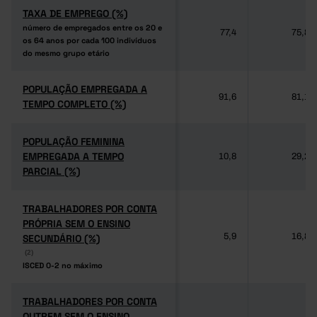
TAXA DE EMPREGO (%)
TAXA DE EMPREGO (%)
número de empregados entre os 20 e
número de empregados entre os 20 e
77,4
75,8
os 64 anos por cada 100 indivíduos
os 64 anos por cada 100 indivíduos
do mesmo grupo etário
do mesmo grupo etário
POPULAÇÃO EMPREGADA A
POPULAÇÃO EMPREGADA A
91,6
81,1
TEMPO COMPLETO (%)
TEMPO COMPLETO (%)
POPULAÇÃO FEMININA
POPULAÇÃO FEMININA
EMPREGADA A TEMPO
EMPREGADA A TEMPO
10,8
29,2
PARCIAL (%)
PARCIAL (%)
TRABALHADORES POR CONTA
TRABALHADORES POR CONTA
PRÓPRIA SEM O ENSINO
PRÓPRIA SEM O ENSINO
5,9
16,8
SECUNDÁRIO (%)
SECUNDÁRIO (%)
(2)
(2)
ISCED 0-2 no máximo
ISCED 0-2 no máximo
TRABALHADORES POR CONTA
TRABALHADORES POR CONTA
OUTREM SEM O ENSINO
OUTREM SEM O ENSINO