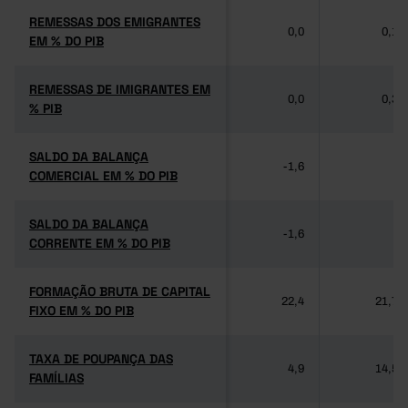
REMESSAS DOS EMIGRANTES
REMESSAS DOS EMIGRANTES
0,0
0,1
EM % DO PIB
EM % DO PIB
REMESSAS DE IMIGRANTES EM
REMESSAS DE IMIGRANTES EM
0,0
0,3
% PIB
% PIB
SALDO DA BALANÇA
SALDO DA BALANÇA
-1,6
-
COMERCIAL EM % DO PIB
COMERCIAL EM % DO PIB
SALDO DA BALANÇA
SALDO DA BALANÇA
-1,6
-
CORRENTE EM % DO PIB
CORRENTE EM % DO PIB
FORMAÇÃO BRUTA DE CAPITAL
FORMAÇÃO BRUTA DE CAPITAL
22,4
21,7
FIXO EM % DO PIB
FIXO EM % DO PIB
TAXA DE POUPANÇA DAS
TAXA DE POUPANÇA DAS
4,9
14,5
FAMÍLIAS
FAMÍLIAS