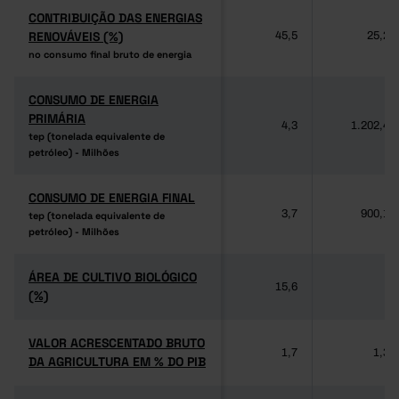
CONTRIBUIÇÃO DAS ENERGIAS
CONTRIBUIÇÃO DAS ENERGIAS
RENOVÁVEIS (%)
RENOVÁVEIS (%)
45,5
25,2
no consumo final bruto de energia
no consumo final bruto de energia
CONSUMO DE ENERGIA
CONSUMO DE ENERGIA
PRIMÁRIA
PRIMÁRIA
4,3
1.202,4
tep (tonelada equivalente de
tep (tonelada equivalente de
petróleo) - Milhões
petróleo) - Milhões
CONSUMO DE ENERGIA FINAL
CONSUMO DE ENERGIA FINAL
3,7
900,1
tep (tonelada equivalente de
tep (tonelada equivalente de
petróleo) - Milhões
petróleo) - Milhões
ÁREA DE CULTIVO BIOLÓGICO
ÁREA DE CULTIVO BIOLÓGICO
15,6
-
(%)
(%)
VALOR ACRESCENTADO BRUTO
VALOR ACRESCENTADO BRUTO
1,7
1,3
DA AGRICULTURA EM % DO PIB
DA AGRICULTURA EM % DO PIB