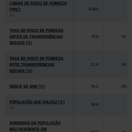
LIMIAR DE RISCO DE POBREZA
LIMIAR DE RISCO DE POBREZA
(PPC)
(PPC)
8.833
-
(1)
(1)
TAXA DE RISCO DE POBREZA
TAXA DE RISCO DE POBREZA
ANTES DE TRANSFERÊNCIAS
ANTES DE TRANSFERÊNCIAS
37,8
42,7
SOCIAIS (%)
SOCIAIS (%)
TAXA DE RISCO DE POBREZA
TAXA DE RISCO DE POBREZA
APÓS TRANSFERÊNCIAS
APÓS TRANSFERÊNCIAS
21,6
16,2
SOCIAIS (%)
SOCIAIS (%)
ÍNDICE DE GINI (%)
ÍNDICE DE GINI (%)
34,2
29,4
POPULAÇÃO QUE VIAJOU (%)
POPULAÇÃO QUE VIAJOU (%)
39,8
-
(3)
(3)
DORMIDAS DA POPULAÇÃO
DORMIDAS DA POPULAÇÃO
NÃO RESIDENTE EM
NÃO RESIDENTE EM