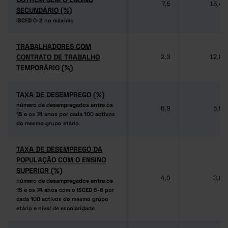
7,5
15,4
SECUNDÁRIO (%)
SECUNDÁRIO (%)
ISCED 0-2 no máximo
ISCED 0-2 no máximo
TRABALHADORES COM
TRABALHADORES COM
CONTRATO DE TRABALHO
CONTRATO DE TRABALHO
2,3
12,8
TEMPORÁRIO (%)
TEMPORÁRIO (%)
TAXA DE DESEMPREGO (%)
TAXA DE DESEMPREGO (%)
número de desempregados entre os
número de desempregados entre os
6,9
5,9
15 e os 74 anos por cada 100 activos
15 e os 74 anos por cada 100 activos
do mesmo grupo etário
do mesmo grupo etário
TAXA DE DESEMPREGO DA
TAXA DE DESEMPREGO DA
POPULAÇÃO COM O ENSINO
POPULAÇÃO COM O ENSINO
SUPERIOR (%)
SUPERIOR (%)
4,0
3,8
número de desempregados entre os
número de desempregados entre os
15 e os 74 anos com o ISCED 5-6 por
15 e os 74 anos com o ISCED 5-6 por
cada 100 activos do mesmo grupo
cada 100 activos do mesmo grupo
etário e nível de escolaridade
etário e nível de escolaridade