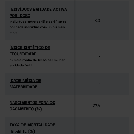
INDIVÍDUOS EM IDADE ACTIVA
INDIVÍDUOS EM IDADE ACTIVA
POR IDOSO
POR IDOSO
3,0
-
indivíduos entre os 15 e os 64 anos
indivíduos entre os 15 e os 64 anos
por cada indivíduo com 65 ou mais
por cada indivíduo com 65 ou mais
anos
anos
ÍNDICE SINTÉTICO DE
ÍNDICE SINTÉTICO DE
FECUNDIDADE
FECUNDIDADE
-
-
número médio de filhos por mulher
número médio de filhos por mulher
em idade fértil
em idade fértil
IDADE MÉDIA DE
IDADE MÉDIA DE
-
-
MATERNIDADE
MATERNIDADE
NASCIMENTOS FORA DO
NASCIMENTOS FORA DO
37,4
-
CASAMENTO (%)
CASAMENTO (%)
TAXA DE MORTALIDADE
TAXA DE MORTALIDADE
INFANTIL (‰)
INFANTIL (‰)