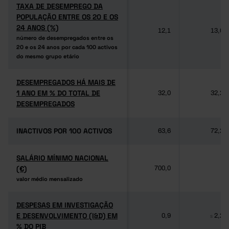
TAXA DE DESEMPREGO DA
TAXA DE DESEMPREGO DA
POPULAÇÃO ENTRE OS 20 E OS
POPULAÇÃO ENTRE OS 20 E OS
24 ANOS (%)
24 ANOS (%)
12,1
13,0
número de desempregados entre os
número de desempregados entre os
20 e os 24 anos por cada 100 activos
20 e os 24 anos por cada 100 activos
do mesmo grupo etário
do mesmo grupo etário
DESEMPREGADOS HÁ MAIS DE
DESEMPREGADOS HÁ MAIS DE
1 ANO EM % DO TOTAL DE
1 ANO EM % DO TOTAL DE
32,0
32,2
DESEMPREGADOS
DESEMPREGADOS
INACTIVOS POR 100 ACTIVOS
INACTIVOS POR 100 ACTIVOS
63,6
72,2
SALÁRIO MÍNIMO NACIONAL
SALÁRIO MÍNIMO NACIONAL
(€)
(€)
700,0
-
valor médio mensalizado
valor médio mensalizado
DESPESAS EM INVESTIGAÇÃO
DESPESAS EM INVESTIGAÇÃO
E DESENVOLVIMENTO (I&D) EM
E DESENVOLVIMENTO (I&D) EM
0,9
2,2
s
% DO PIB
% DO PIB