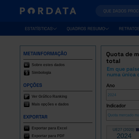
ESTATÍSTICAS
QUADROS RESUMO
RETRATO
METAINFORMAÇÃO
Quota de m
total
Sobre estes dados
Em que paíse
Simbologia
numa única
OPÇÕES
Ano
Ver Gráfico Ranking
Mais opções e dados
Indicador
EXPORTAR
Exportar para Excel
UE27 (2020)
2024
Exportar para PDF