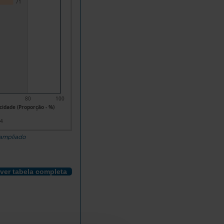
71
80
100
idade (Proporção - %)
24
 ampliado
ver tabela completa