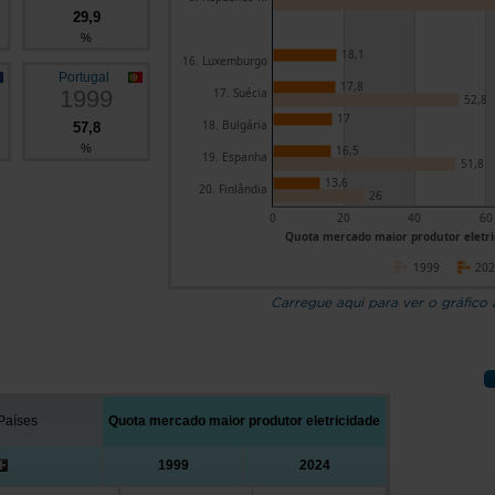
29,9
%
18,1
16. Luxemburgo
Portugal
17,8
1999
17. Suécia
52,8
17
18. Bulgária
57,8
%
16,5
19. Espanha
51,8
13,6
20. Finlândia
26
0
20
40
60
Quota mercado maior produtor eletric
1999
20
Carregue aqui para ver o gráfico
Países
Quota mercado maior produtor eletricidade
1999
2024