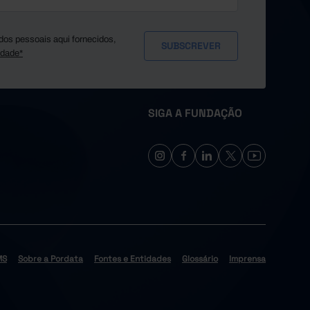
dos pessoais aqui fornecidos,
idade*
SIGA A FUNDAÇÃO
MS
Sobre a Pordata
Fontes e Entidades
Glossário
Imprensa