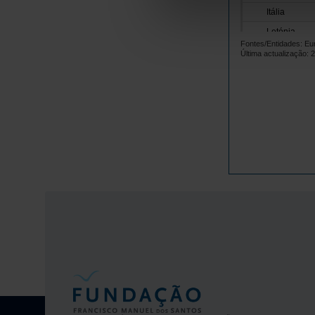
Itália
Letónia
Fontes/Entidades: Eu
Lituânia
Última actualização: 
Luxemburgo
Malta
Países Baix
Polónia
Portugal
República 
Roménia
Suécia
Noruega
Reino Unido