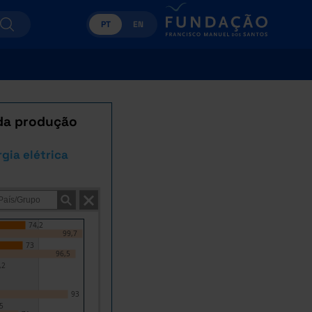
PT
EN
 da produção
gia elétrica
74,2
99,7
73
96,5
,2
93
5