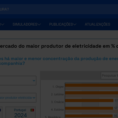
S
SIMULADORES
PUBLICAÇÕES
ATUALIZAÇÕES
ercado do maior produtor de eletricidade em %
s há maior e menor concentração da produção de ener
 companhia?
1. Chipre
2. Letónia
57
3. Croácia
57
4. Estónia
Portugal
2024
56,
5. República ...