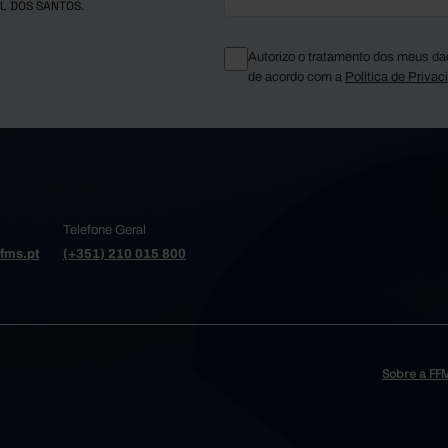
L DOS SANTOS.
Autorizo o tratamento dos meus da
de acordo com a
Política de Privac
Telefone Geral
fms.pt
(+351) 210 015 800
Sobre a FF