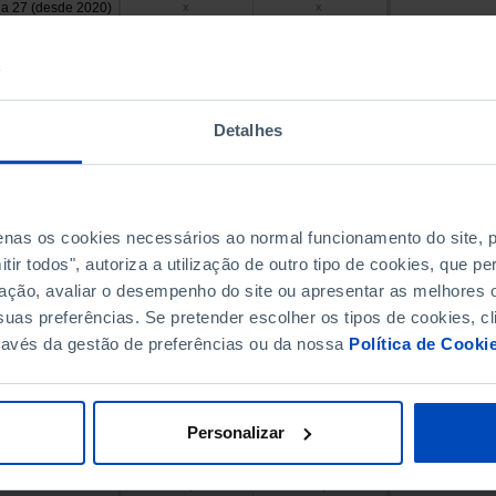
a 27 (desde 2020)
x
x
28,1
x
21,4
x
92,3
33,5
17,0
x
Detalhes
99,7
74,2
57,2
x
40,0
x
penas os cookies necessários ao normal funcionamento do site,
83,6
x
ir todos", autoriza a utilização de outro tipo de cookies, que 
54,0
x
ação, avaliar o desempenho do site ou apresentar as melhores o
51,8
16,5
uas preferências. Se pretender escolher os tipos de cookies, cl
93,0
57,0
ravés da gestão de preferências ou da nossa
Política de Cooki
26,0
13,6
93,8
55,6
98,0
33,4
Personalizar
38,9
40,4
97,0
33,0