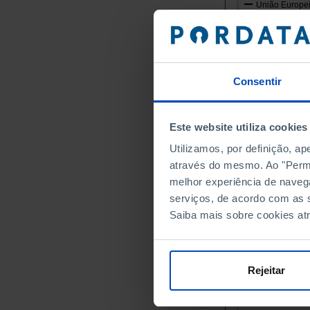
União Europei
Alemanha
Áustria
Bélgica
Bulgária
Consentir
Chipre
Croácia
Este website utiliza cookies
Dinamarca
Utilizamos, por definição, a
Eslováquia
através do mesmo. Ao "Permit
Eslovénia
melhor experiência de naveg
Espanha
serviços, de acordo com as s
Estónia
Saiba mais sobre cookies at
Finlândia
França
Grécia
Rejeitar
Hungria
Irlanda