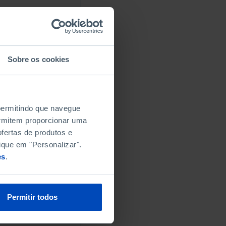
Sobre os cookies
 permitindo que navegue
permitem proporcionar uma
fertas de produtos e
ique em "Personalizar".
es
.
Permitir todos