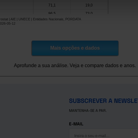
71,1
19,0
96,5
73,0
rostat | AIE | UNECE | Entidades Nacionais, PORDATA
73,7
x
2026-05-12
18,1
x
100,0
34,4
os
x
x
Mais opções e dados
20,8
x
57,8
29,9
Aprofunde a sua análise. Veja e compare dados e anos.
Checa
71,0
56,5
35,4
x
52,8
17,8
30,4
x
SUBSCREVER A NEWSLE
21,0
x
MANTENHA-SE A PAR.
E-MAIL