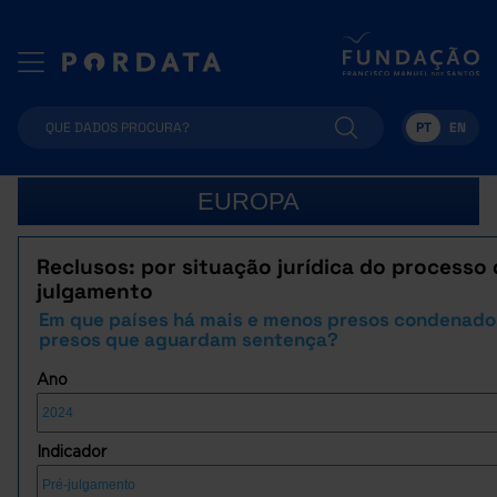
PT
EN
EUROPA
Reclusos: por situação jurídica do processo
julgamento
Em que países há mais e menos presos condenado
presos que aguardam sentença?
Ano
Indicador