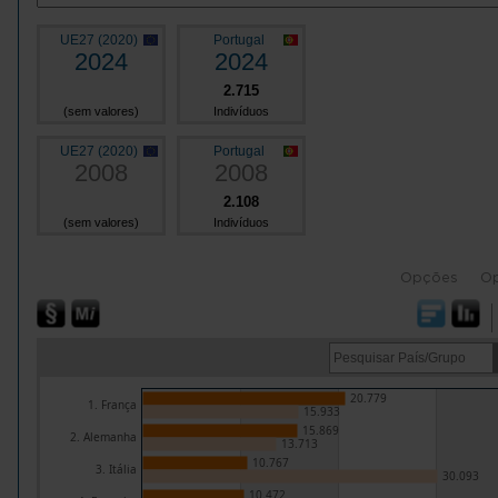
UE27 (2020)
Portugal
2024
2024
2.715
(sem valores)
Indivíduos
UE27 (2020)
Portugal
2008
2008
2.108
(sem valores)
Indivíduos
Opções
O
20.779
1. França
15.933
15.869
2. Alemanha
13.713
10.767
3. Itália
30.093
10.472