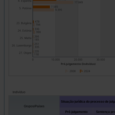
4. Espanha
17.849
7.585
5. Polónia
9.395
478
23. Bulgária
794
330
24. Estónia
990
266
25. Malta
185
251
26. Luxemburgo
335
235
27. Chipre
118
0
10.000
20.000
30.000
Pré-julgamento (Indivíduo)
2008
2024
Indivíduo
Situação jurídica do processo de jul
Grupos/Países
Pré-julgamento
Sentença pro