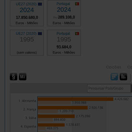
Portugal
UE27 (2020)
2024
2024
289.108,0
17.850.680,0
Pro
Euros - Milhões
Euros - Milhões
UE27 (2020)
Portugal
1995
1995
93.684,0
(sem valores)
Euros - Milhões
Opções
O
4.426.682
1. Alemanha
1.950.988
2.926.136
2. França
1.209.710
2.175.096
3. Itália
884.800
1.578.631
4. Espanha
469.375