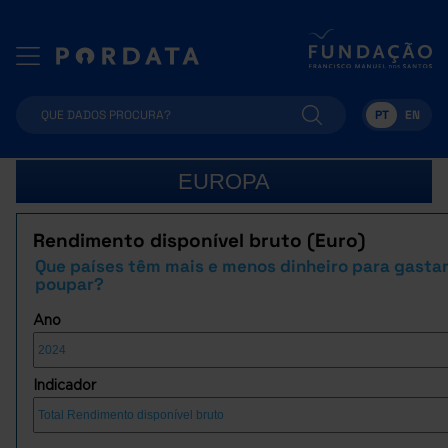
PT
EN
EUROPA
Rendimento disponível bruto (Euro)
Que países têm mais e menos dinheiro para gastar
poupar?
Ano
Indicador