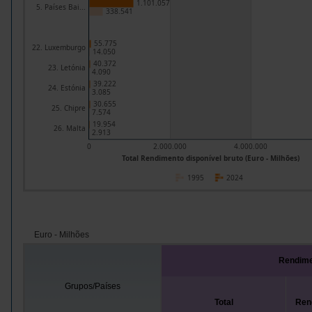
1.101.057
5. Países Bai...
338.541
55.775
22. Luxemburgo
14.050
40.372
23. Letónia
4.090
39.222
24. Estónia
3.085
30.655
25. Chipre
7.574
19.954
26. Malta
2.913
0
2.000.000
4.000.000
Total Rendimento disponível bruto (Euro - Milhões)
1995
2024
Euro - Milhões
Rendime
Grupos/Países
Total
Rend