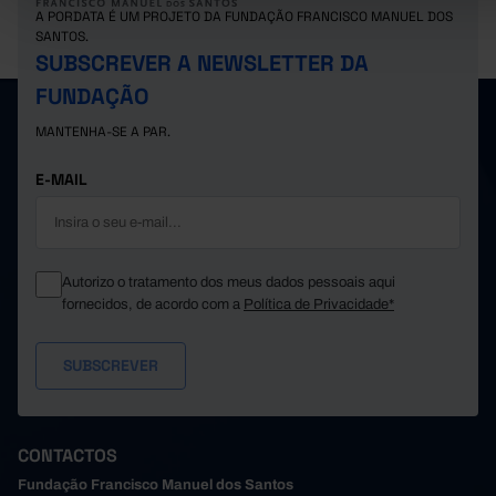
A PORDATA É UM PROJETO DA FUNDAÇÃO FRANCISCO MANUEL DOS
1.016.075,0
1.
Reino Unido
x
SANTOS.
Suíça
271.532,0
2
x
SUBSCREVER A NEWSLETTER DA
FUNDAÇÃO
MANTENHA-SE A PAR.
E-MAIL
Autorizo o tratamento dos meus dados pessoais aqui
fornecidos, de acordo com a
Política de Privacidade*
CONTACTOS
Fundação Francisco Manuel dos Santos