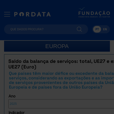
PT
EN
EUROPA
Saldo da balança de serviços: total, UE27 e e
UE27 (Euro)
Que países têm maior défice ou excedente da bal
serviços, considerando as exportações e as impo
de serviços provenientes de outros países da Uni
Europeia e de países fora da União Europeia?
Ano
Indicador