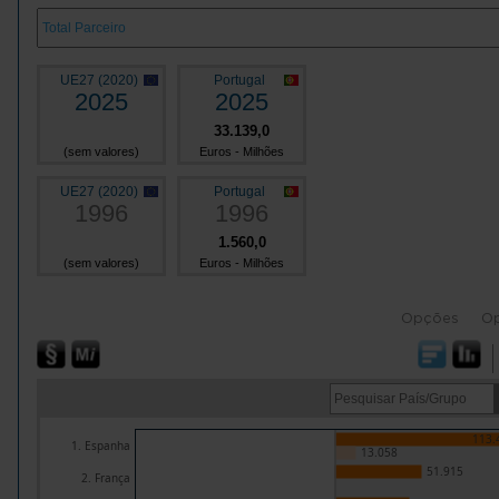
UE27 (2020)
Portugal
2025
2025
33.139,0
(sem valores)
Euros - Milhões
UE27 (2020)
Portugal
1996
1996
1.560,0
(sem valores)
Euros - Milhões
Opções
O
113.
1. Espanha
13.058
51.915
2. França