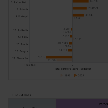
44.788
3. Países Bai...
39.345,9
4. Polónia
33.139
5. Portugal
1.560
-4.708
23. Finlândia
-1.679,8
-7.847
24. Itália
4.134
-10.758,9
25. Suécia
-1.782,9
-13.241
26. Bélgica
-73.519
27. Alemanha
-44.766
-119.333,8
0
Total Parceiro (Euro - Milhões)
1996
2025
Euro - Milhões
Parcei