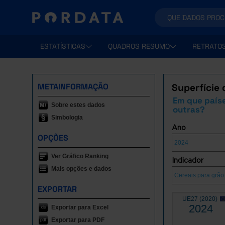
ESTATÍSTICAS
QUADROS RESUMO
RETRATO
METAINFORMAÇÃO
Superfície 
Em que paíse
Sobre estes dados
outras?
Simbologia
Ano
OPÇÕES
Ver Gráfico Ranking
Indicador
Mais opções e dados
EXPORTAR
UE27 (2020)
2024
Exportar para Excel
Exportar para PDF