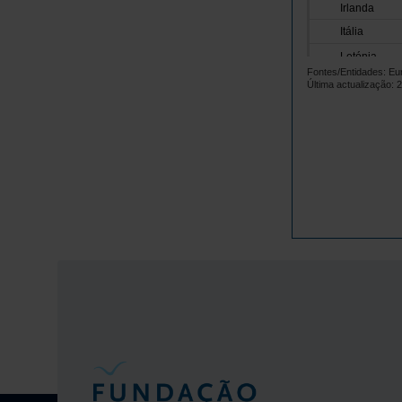
Irlanda
Itália
Letónia
Fontes/Entidades: Eu
Lituânia
Última actualização: 
Luxemburgo
Malta
Países Baix
Polónia
Portugal
República 
Roménia
Suécia
Islândia
Noruega
Reino Unido
Suíça