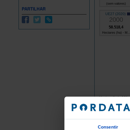
(sem valores)
PARTILHAR
UE27 (2020)
2000
58.518,4
Hectares (ha) - M...
Hectare (ha) - Milh
Grupos/
Consentir
Anos