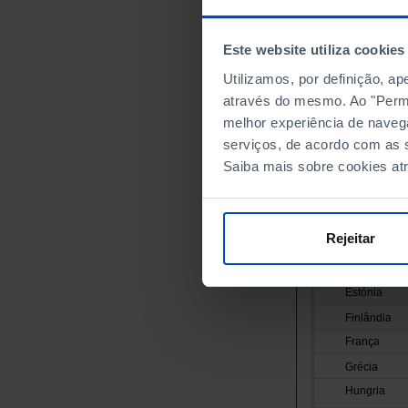
União Europei
Alemanha
Este website utiliza cookies
Áustria
Utilizamos, por definição, a
Bélgica
através do mesmo. Ao "Permit
melhor experiência de naveg
Bulgária
serviços, de acordo com as s
Chipre
Saiba mais sobre cookies at
Croácia
Dinamarca
Eslováquia
Rejeitar
Eslovénia
Espanha
Estónia
Finlândia
França
Grécia
Hungria