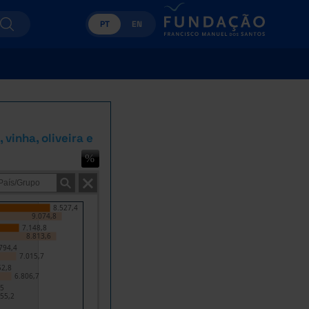
PT
EN
vinha, oliveira e
8.527,4
9.074,8
7.148,8
8.813,6
794,4
7.015,7
52,8
6.806,7
,5
55,2