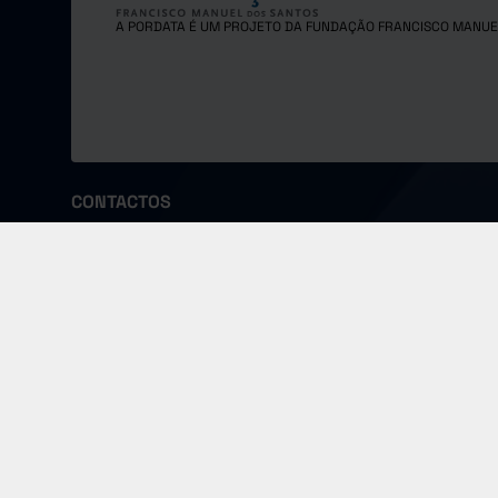
A PORDATA É UM PROJETO DA FUNDAÇÃO FRANCISCO MANUE
CONTACTOS
Fundação Francisco Manuel dos Santos
Morada
Email
Largo Monterroio Mascarenhas,
pordata@f
nº 1, 7º piso, 1099-081 Lisboa - Portugal
COPYRIGHT © 2024 FUNDAÇÃO FRANCISCO MANUEL DOS SANTOS.
TODOS OS DIREITOS RESERVADOS
Política de Cookies
Termos de Utilização
Política de Privacidade