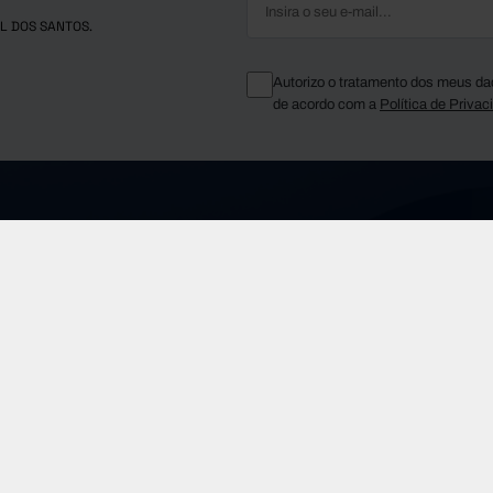
L DOS SANTOS.
Autorizo o tratamento dos meus da
de acordo com a
Política de Privac
Telefone Geral
fms.pt
(+351) 210 015 800
Sobre a FF