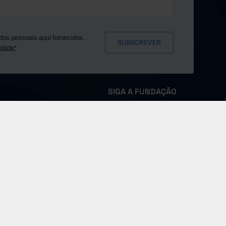
dos pessoais aqui fornecidos,
idade*
SIGA A FUNDAÇÃO
MS
Sobre a Pordata
Fontes e Entidades
Glossário
Imprensa