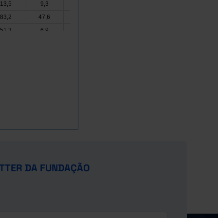
13,5
9,3
4,7
0,0
x
x
83,2
47,6
552,6
461,0
x
x
51,3
6,9
9,7
11,5
x
x
109,3
14,9
22,2
37,9
x
x
0,8
0,6
0,1
2,2
x
x
1,8
0,4
e
e
e
e
180,2
157,2
80,1
19,8
x
x
.250,6
194,5
251,8
276,9
s
x
x
57,2
13,9
160,3
Pro
x
x
x
69,2
22,8
32,0
39,3
x
x
282,7
78,2
169,8
194,9
x
x
32,9
23,6
14,7
2,6
x
x
0,5
0,0
0,0
x
x
e
TTER DA FUNDAÇÃO
15,1
x
x
x
x
x
166,0
120,7
x
x
x
x
10,7
x
s
x
x
x
x