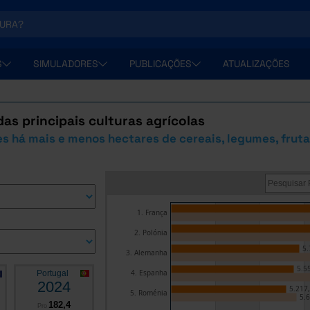
S
SIMULADORES
PUBLICAÇÕES
ATUALIZAÇÕES
das principais culturas agrícolas
s há mais e menos hectares de cereais, legumes, fruta, 
1. França
2. Polónia
5.
3. Alemanha
5.5
4. Espanha
Portugal
2024
5.217
5. Roménia
5.6
182,4
Pro