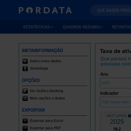
ESTATÍSTICAS
QUADROS RESUMO
RETRATO
METAINFORMAÇÃO
Taxa de ati
Que países 
Sobre estes dados
pessoas com 
Simbologia
Ano
OPÇÕES
Ver Gráfico Ranking
Indicador
Mais opções e dados
EXPORTAR
UE27 (2020)
2025
Exportar para Excel
Exportar para PDF
58,2