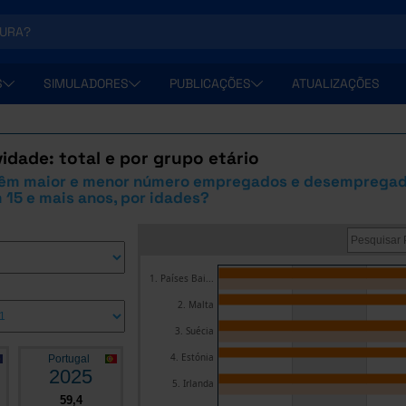
S
SIMULADORES
PUBLICAÇÕES
ATUALIZAÇÕES
vidade: total e por grupo etário
têm maior e menor número empregados e desempregad
15 e mais anos, por idades?
1. Países Bai...
2. Malta
3. Suécia
4. Estónia
Portugal
2025
5. Irlanda
59,4