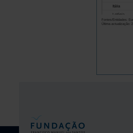
Itália
Letónia
Fontes/Entidades: Eur
Lituânia
Última actualização: 
Luxemburgo
Malta
Países Baix
Polónia
Portugal
República 
Roménia
Suécia
Islândia
Noruega
Reino Unido
Suíça