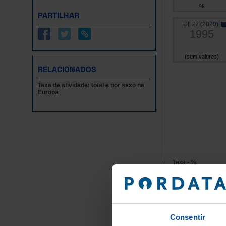
%
PARTILHAR
UE27 (2020)
1995
(sem valores)
RELACIONADOS
Taxa de atividade: total e por sexo na
Europa
Taxa - %
Grupos/
Consentir
Anos