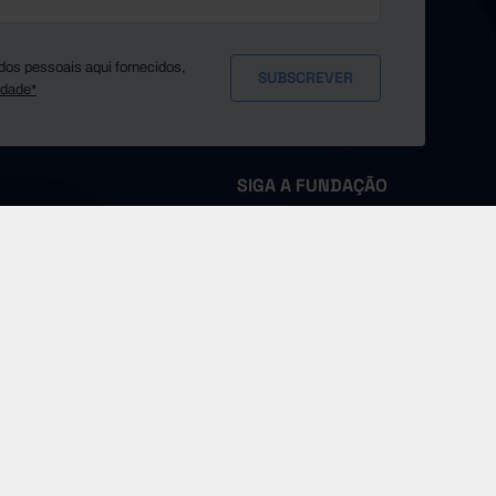
dos pessoais aqui fornecidos,
idade*
SIGA A FUNDAÇÃO
MS
Sobre a Pordata
Fontes e Entidades
Glossário
Imprensa