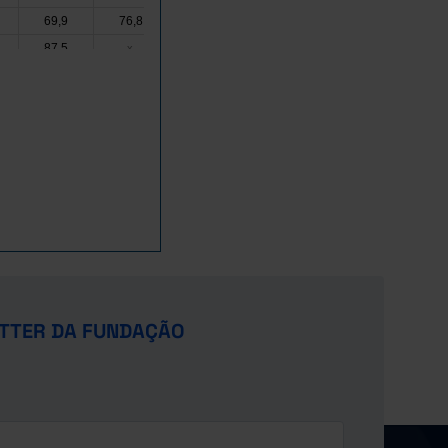
69,9
76,8
80,3
77,7
81,2
75,5
87,5
88,7
89,0
x
x
x
92,7
91,9
92,6
x
x
x
85,4
76,9
93,9
74,9
93,0
75,9
93,4
94,1
93,2
x
x
x
91,2
81,9
91,0
81,6
89,7
80,4
87,9
90,1
90,8
x
x
x
91,2
87,3
93,9
87,7
93,6
85,5
82,3
83,4
88,5
x
x
x
77,3
80,6
80,9
x
x
x
86,0
88,6
91,2
91,0
93,3
92,5
91,5
93,1
93,4
x
x
x
TTER DA FUNDAÇÃO
86,8
86,7
87,9
88,0
87,4
89,1
82,3
84,4
85,5
x
x
x
90,5
91,7
90,5
x
x
x