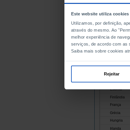
União Europei
Alemanha
Este website utiliza cookies
Áustria
Utilizamos, por definição, a
Bélgica
através do mesmo. Ao "Permit
Bulgária
melhor experiência de naveg
Chipre
serviços, de acordo com as s
Croácia
Saiba mais sobre cookies at
Dinamarca
Eslováquia
Eslovénia
Rejeitar
Espanha
Estónia
Finlândia
França
Grécia
Hungria
Irlanda