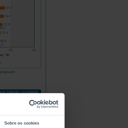
55,1
54,1
52,9
49,2
51,4
49,9
,3
60
80
xa - %)
5
 ampliado
ver tabela completa
Grupo etário 1
25-29
30-34
35-39
Sobre os cookies
2025
1995
2025
1995
2025
1995