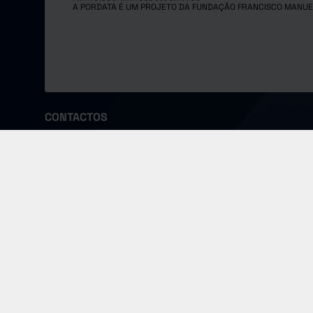
A PORDATA É UM PROJETO DA FUNDAÇÃO FRANCISCO MANUE
CONTACTOS
Fundação Francisco Manuel dos Santos
Morada
Email
Largo Monterroio Mascarenhas,
pordata@f
nº 1, 7º piso, 1099-081 Lisboa - Portugal
COPYRIGHT © 2024 FUNDAÇÃO FRANCISCO MANUEL DOS SANTOS.
TODOS OS DIREITOS RESERVADOS
Política de Cookies
Termos de Utilização
Política de Privacidade