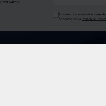
L DOS SANTOS.
Autorizo o tratamento dos meus da
de acordo com a
Política de Privac
Telefone Geral
fms.pt
(+351) 210 015 800
Sobre a FF