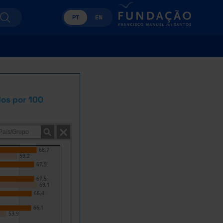
PT
EN
os por 100
68,7
59,2
67,5
67,5
69,1
66,4
66,1
53,9