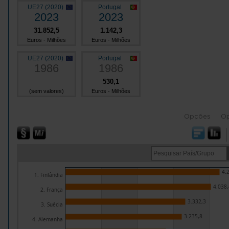
UE27 (2020)
Portugal
2023
2023
31.852,5
1.142,3
Euros - Milhões
Euros - Milhões
UE27 (2020)
Portugal
1986
1986
530,1
(sem valores)
Euros - Milhões
Opções
O
4.
1. Finlândia
4.038,
2. França
3.332,3
3. Suécia
3.235,8
4. Alemanha