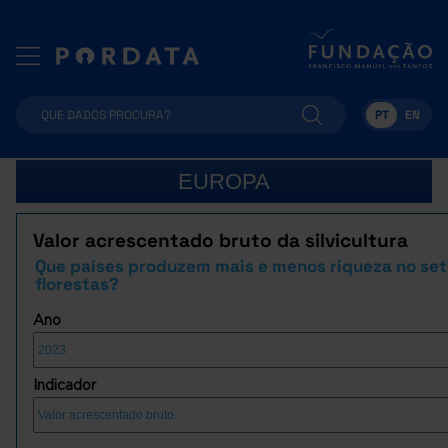
PT
EN
EUROPA
Valor acrescentado bruto da silvicultura
Que países produzem mais e menos riqueza no set
florestas?
Ano
Indicador