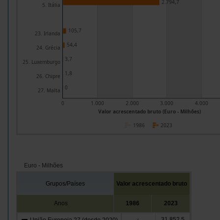
2.794,7
5. Itália
105,7
23. Irlanda
54,4
24. Grécia
3,7
25. Luxemburgo
1,8
26. Chipre
0
27. Malta
0
1.000
2.000
3.000
4.000
Valor acrescentado bruto (Euro - Milhões)
1986
2023
Euro - Milhões
Grupos/Países
Valor acrescentado bruto
Anos
1986
2023
31.852,5
x