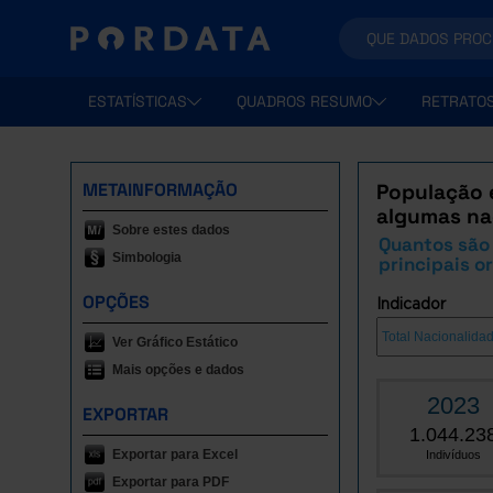
ESTATÍSTICAS
QUADROS RESUMO
RETRATO
METAINFORMAÇÃO
População e
algumas na
Sobre estes dados
Quantos são 
Simbologia
principais o
OPÇÕES
Indicador
Ver Gráfico Estático
Mais opções e dados
2023
EXPORTAR
1.044.23
Exportar para Excel
Indivíduos
Exportar para PDF