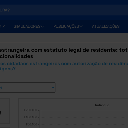
S
SIMULADORES
PUBLICAÇÕES
ATUALIZAÇÕES
strangeira com estatuto legal de residente: tot
cionalidades
os cidadãos estrangeiros com autorização de residênc
rigens?
Indivíduo
1.200.000
8
1.000.000
800.000