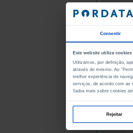
19
1961
19
1962
19
1963
18
1964
Consentir
21
1965
22
1966
Este website utiliza cookies
22
1967
Utilizamos, por definição, a
22
1968
através do mesmo. Ao "Permit
10
1969
melhor experiência de naveg
24
1970
serviços, de acordo com as s
26
1971
Saiba mais sobre cookies at
28
1972
1973
32
1974
Rejeitar
31
1975
32
1976