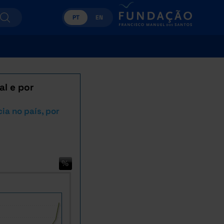
PT
EN
al e por
ia no país, por