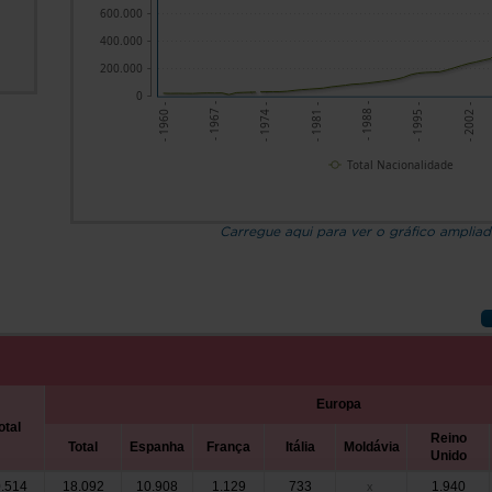
600.000
400.000
200.000
0
- 1967 -
- 1988 -
- 1974 -
- 1995 -
- 1960 -
- 1981 -
- 2002 -
Total Nacionalidade
Carregue aqui para ver o gráfico amplia
Europa
otal
Reino
Total
Espanha
França
Itália
Moldávia
Unido
.514
18.092
10.908
1.129
733
1.940
x