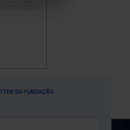
6.578
x
x
x
x
x
13.144
x
x
x
x
x
20.025
x
x
x
x
x
4
24.788
1.482
21.022
678
x
5
24.895
1.508
21.008
820
x
5
25.845
1.929
20.957
1.007
x
11
29.245
2.616
22.358
1.479
x
11
31.953
3.201
23.372
1.737
x
11
34.936
3.642
24.959
1.974
x
12
37.829
3.966
26.301
2.494
x
14
38.838
4.187
26.565
2.688
x
16
40.492
4.434
27.106
3.107
x
TTER DA FUNDAÇÃO
21
42.789
4.842
27.972
3.447
x
28
45.255
5.306
28.796
3.986
x
30
47.998
5.738
29.743
4.770
x
50
52.251
6.568
31.129
5.804
x
81
17
58.429
7.929
32.763
7.899