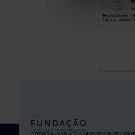
35
1977
41
1978
Fontes/Entidades: I
47
1979
Última actualização: 
50
1980
54
1981
58
1982
67
1983
73
1984
79
1985
86
1986
89
1987
94
1988
10
1989
10
1990
11
1991
12
1992
13
1993
A PORDATA É UM PROJETO DA FUNDAÇÃO FRANCISCO MANUE