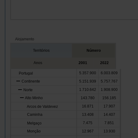
Alojamento
Territórios
Número
Anos
2001
2022
5.357.900
6.003.809
Portugal
Continente
5.151.939
5.757.767
1.710.642
1.908.900
Norte
Alto Minho
143.780
156.185
16.871
17.907
Arcos de Valdevez
Caminha
13.408
14.407
7.475
7.851
Melgaço
Monção
12.967
13.930