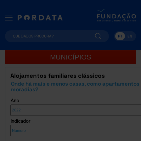
PT
EN
MUNICÍPIOS
Alojamentos familiares clássicos
Onde há mais e menos casas, como apartamentos
moradias?
Ano
Indicador