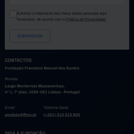
Santo Tirso
27.237
31.047
9.310
10.693
São João da Madeira
Autorizo o tratamento dos meus dados pessoais aqui
Trofa
13.811
16.081
fornecidos, de acordo com a
Política de Privacidade*
11.119
11.968
Vale de Cambra
Valongo
34.657
41.889
32.873
38.999
Vila do Conde
Vila Nova de Gaia
128.201
145.188
68.584
73.457
Alto Tâmega e Barroso
CONTACTOS
Boticas
4.514
4.753
Fundação Francisco Manuel dos Santos
26.622
28.734
Chaves
Morada
Montalegre
10.825
10.922
Largo Monterroio Mascarenhas,
4.406
5.066
Ribeira de Pena
nº 1, 7º piso, 1099-081 Lisboa - Portugal
Valpaços
12.640
13.674
9.577
10.308
Vila Pouca de Aguiar
Email
Telefone Geral
Tâmega e Sousa
181.300
205.637
pordata@ffms.pt
(+351) 210 015 800
27.009
29.526
Amarante
Baião
11.475
11.893
SIGA A FUNDAÇÃO