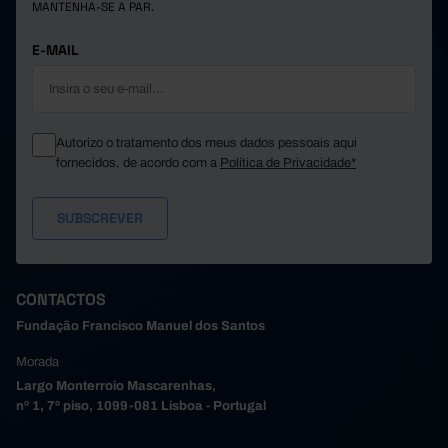
MANTENHA-SE A PAR.
Póvoa de Varzim
91
-
-
1.540
-
155
Santa Maria da Feira
E-MAIL
Santo Tirso
829
-
50
186
-
São João da Madeira
-
Trofa
551
-
-
Autorizo o tratamento dos meus dados pessoais aqui
-
Vale de Cambra
-
-
fornecidos, de acordo com a
Política de Privacidade*
Valongo
1.012
-
-
456
-
Vila do Conde
-
Vila Nova de Gaia
5.278
-
2.068
373
-
15
Alto Tâmega e Barroso
Boticas
20
-
-
CONTACTOS
284
-
Chaves
-
Fundação Francisco Manuel dos Santos
Montalegre
52
-
15
Morada
-
Ribeira de Pena
-
-
Largo Monterroio Mascarenhas,
Valpaços
17
-
-
nº 1, 7º piso, 1099-081 Lisboa - Portugal
-
Vila Pouca de Aguiar
-
-