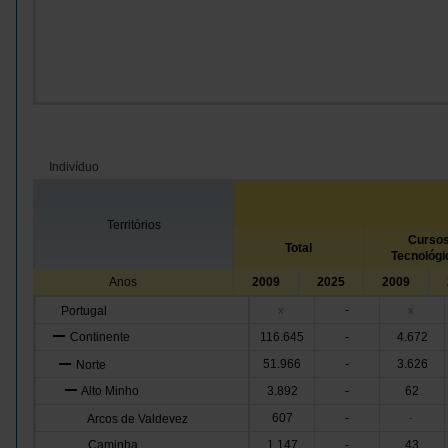
Indivíduo
Territórios
Curso
Total
Tecnológi
Anos
2009
2025
2009
-
Portugal
x
x
Continente
116.645
-
4.672
51.966
-
3.626
Norte
Alto Minho
3.892
-
62
607
-
Arcos de Valdevez
-
Caminha
1.147
-
43