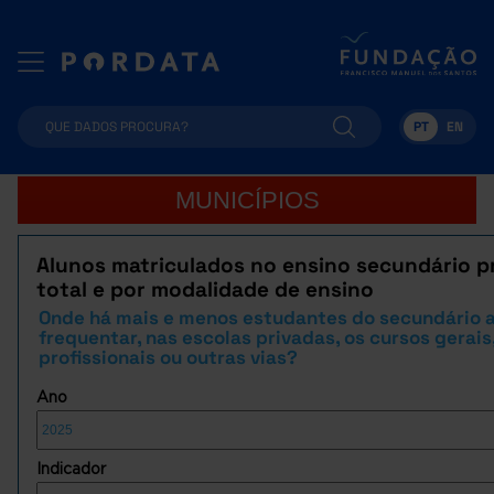
PT
EN
MUNICÍPIOS
Alunos matriculados no ensino secundário p
total e por modalidade de ensino
Onde há mais e menos estudantes do secundário 
frequentar, nas escolas privadas, os cursos gerais
profissionais ou outras vias?
Ano
Indicador