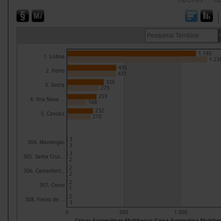
1.140
1. Lisboa
1.23
435
2. Porto
431
326
3. Sintra
279
259
4. Vila Nova ...
168
232
5. Cascais
210
3
304. Manteigas
3
3
305. Santa Cruz...
2
2
306. Castanheir...
2
2
307. Corvo
1
2
308. Freixo de ...
3
0
500
1.000
Caixas Automáticas Multibanco (Caixa Automática Multiba