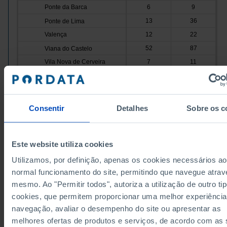
Ponte da Barca
6
9
13
36
Ponte de Lima
Valença
12
22
52
87
Viana do Castelo
Vila Nova de Cerveira
7
11
240
410
Cávado
Amares
10
15
40
96
Barcelos
Consentir
Detalhes
Sobre os c
Braga
147
208
20
40
Esposende
Dados de acordo com a versão 2024 da Nomenclat
Este website utiliza cookies
Terras de Bouro
7
9
Unidades Territoriais para Fins Estatísticos (NUTS).
obter dados de NUTS II e III, versão 2013, atualizado
16
42
Vila Verde
Utilizamos, por definição, apenas os cookies necessários ao
Janeiro 2024, consulte o arquivo Excel disponível
aq
normal funcionamento do site, permitindo que navegue atrav
Ave
215
399
Fontes/Entidades: SIBS, PORDATA
Última actualização: 2026-06-22
mesmo. Ao "Permitir todos", autoriza a utilização de outro ti
5
13
Cabeceiras de Basto
cookies, que permitem proporcionar uma melhor experiência
Fafe
20
43
navegação, avaliar o desempenho do site ou apresentar as
93
165
Guimarães
melhores ofertas de produtos e serviços, de acordo com as
Mondim de Basto
3
7