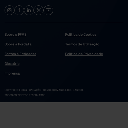
Celorico de Basto
5
14
5
12
Cinfães
Felgueiras
25
48
15
37
Lousada
Sobre a FFMS
Política de Cookies
Marco de Canaveses
23
44
Sobre a Pordata
Termos de Utilização
26
51
Paços de Ferreira
Penafiel
22
68
Fontes e Entidades
Política de Privacidade
3
10
Resende
Glossário
Douro
130
201
Imprensa
4
11
Alijó
Armamar
3
5
COPYRIGHT © 2024 FUNDAÇÃO FRANCISCO MANUEL DOS SANTOS.
2
4
Carrazeda de Ansiães
TODOS OS DIREITOS RESERVADOS
Freixo de Espada à Cinta
3
2
15
25
Lamego
Mesão Frio
2
5
6
10
Moimenta da Beira