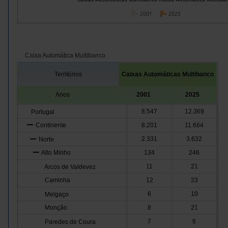
2001
2025
Caixa Automática Multibanco
Territórios
Caixas Automáticas Multibanco
Anos
2001
2025
8.547
12.369
Portugal
Continente
8.201
11.664
2.331
3.632
Norte
Alto Minho
134
246
11
21
Arcos de Valdevez
Caminha
12
23
6
10
Melgaço
Monção
8
21
7
6
Paredes de Coura