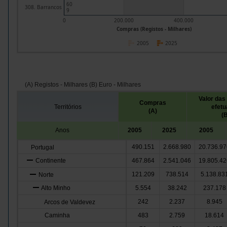
60
308. Barrancos
9
0
200.000
400.000
Compras (Registos - Milhares)
2005
2025
(A) Registos - Milhares (B) Euro - Milhares
Valor da
Compras
Territórios
efet
(A)
(
Anos
2005
2025
2005
490.151
2.668.980
20.736.97
Portugal
Continente
467.864
2.541.046
19.805.42
121.209
738.514
5.138.83
Norte
Alto Minho
5.554
38.242
237.178
242
2.237
8.945
Arcos de Valdevez
Caminha
483
2.759
18.614