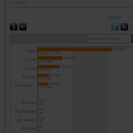
Opções
O
427.063
1. Lisboa
71.310
142.483
2. Porto
23.505
125.377
3. Sintra
17.371
66.216
4. Cascais
16.723
63.553
5. Vila Nova ...
14.564
120
304. Alvito
10
110
305. Penedono
18
103
306. Alcoutim
28
93
307. Corvo
0