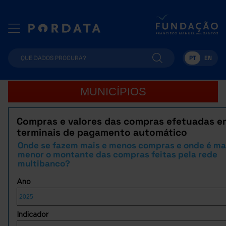
PT
EN
MUNICÍPIOS
Compras e valores das compras efetuadas e
terminais de pagamento automático
Onde se fazem mais e menos compras e onde é ma
menor o montante das compras feitas pela rede
multibanco?
Ano
Indicador