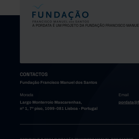
Espinho
Gondoma
Maia
A PORDATA É UM PROJETO DA FUNDAÇÃO FRANCISCO MANUE
Matosinh
Oliveira
Paredes
Porto
Póvoa de
Santa Ma
CONTACTOS
Santo Tir
Fundação Francisco Manuel dos Santos
São João
Morada
Email
Trofa
Largo Monterroio Mascarenhas,
pordata@f
Vale de 
nº 1, 7º piso, 1099-081 Lisboa - Portugal
Valongo
Vila do 
Vila Nov
Alto Tâme