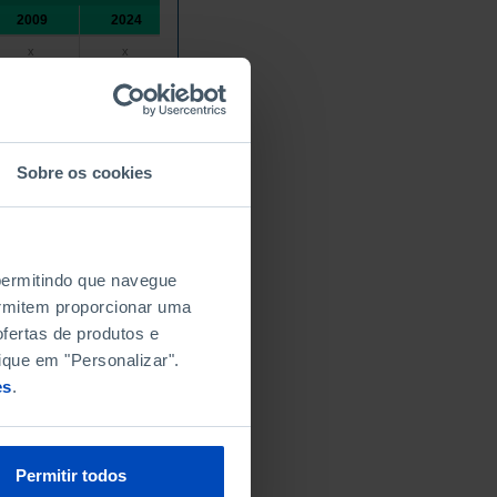
2009
2024
2009
2024
2009
2
x
x
x
x
x
3.486
9.311
6.811
14.381
17.025
2
1.208
2.599
2.881
4.450
6.954
1
37
10
343
57
940
11
109
Sobre os cookies
-
-
-
172
284
-
-
-
86
-
-
-
-
1
21
12
77
-
 permitindo que navegue
113
-
-
-
-
permitem proporcionar uma
15
40
-
-
-
fertas de produtos e
-
-
-
-
-
ique em "Personalizar".
9
50
-
-
-
es
.
19
9
78
45
116
18
37
65
-
-
196
493
438
790
1.070
2
Permitir todos