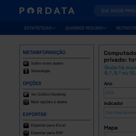
ESTATÍSTICAS
QUADROS RESUMO
RETRATO
METAINFORMAÇÃO
Computador
privado: to
Sobre estes dados
Onde há mais
Simbologia
6.º, 9.º ou 1
OPÇÕES
Ano
Ver Gráfico Ranking
Mais opções e dados
Indicador
EXPORTAR
Exportar para Excel
Mapa
Exportar para PDF