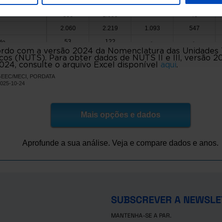
33
-
-
-
395
1.055
48
-
2.060
2.219
1.093
547
53
122
de
-
-
rdo com a versão 2024 da Nomenclatura das Unidades Te
e Bouro
-
-
-
-
icos (NUTS). Para obter dados de NUTS II e III, versão 20
024, consulte o arquivo Excel disponível
aqui
.
256
724
48
e
-
DGEEC/MECI, PORDATA
2.456
1.304
880
124
2025-10-24
30
as de Basto
-
-
-
320
141
142
-
Mais opções e dados
493
402
306
68
es
e Basto
-
-
-
-
Aprofunde a sua análise. Veja e compare dados e anos.
23
52
e Lanhoso
-
-
o Minho
-
-
-
-
1.524
709
423
56
a de Famalicão
66
9
-
-
SUBSCREVER A NEWSLE
13.322
15.163
8.197
3.199
politana do Porto
MANTENHA-SE A PAR.
-
-
-
-