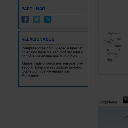
PARTILHAR
RELACIONADOS
Computadores com ligação à Internet
no ensino básico e secundário: total e
por nível de ensino nos Municípios
Alunos matriculados nos ensinos pré-
escolar, básico e secundário privado:
total e por nível de ensino nos
Municípios
Computador
Territ