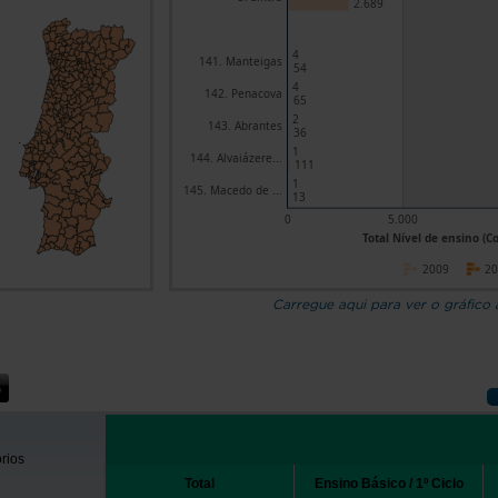
2.689
4
141. Manteigas
54
4
142. Penacova
65
2
143. Abrantes
36
1
144. Alvaiázere...
111
1
145. Macedo de ...
13
0
5.000
Total Nível de ensino (
2009
2
Carregue aqui para ver o gráfico
órios
Total
Ensino Básico / 1º Ciclo