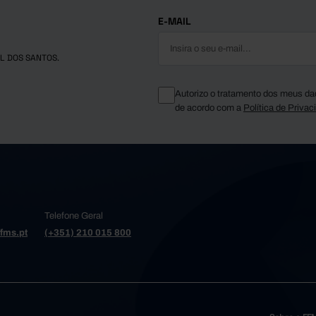
264
738
35
-
E-MAIL
r
509
753
271
179
515
191
410
84
L DOS SANTOS.
os
915
1.906
689
461
166
46
166
46
 de Azeméis
Autorizo o tratamento dos meus da
172
17
140
9
de acordo com a
Política de Privac
5.802
5.545
3.593
1.093
 Varzim
220
154
169
109
380
1.781
198
595
ria da Feira
so
1.010
693
454
78
78
95
36
37
 da Madeira
Telefone Geral
127
280
95
42
fms.pt
(+351) 210 015 800
Cambra
-
-
-
-
727
177
645
63
140
211
50
46
Conde
a de Gaia
2.297
2.576
1.281
322
326
141
201
39
ga e Barroso