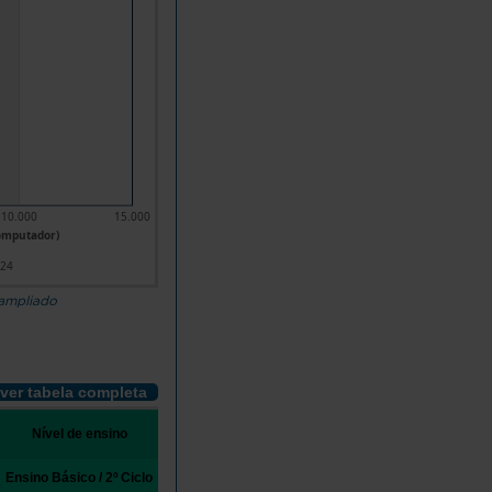
10.000
15.000
Computador)
024
 ampliado
ver tabela completa
Nível de ensino
Ensino Básico / 2º Ciclo
Ensino Básico / 3º Ciclo
Ensino Secundá