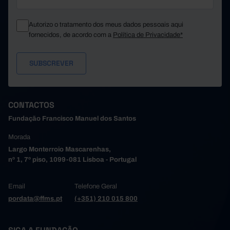
Santo Tirso
527,2
511,2
2.739,0
3.021,5
São João da Madeira
Autorizo o tratamento dos meus dados pessoais aqui
Trofa
542,6
576,6
fornecidos, de acordo com a
Política de Privacidade*
158,1
149,8
Vale de Cambra
Valongo
1.242,8
1.317,0
531,9
578,7
Vila do Conde
Vila Nova de Gaia
1.794,0
1.918,6
32,8
28,5
Alto Tâmega e Barroso
CONTACTOS
Boticas
18,2
14,9
Fundação Francisco Manuel dos Santos
70,7
64,3
Chaves
Morada
Montalegre
13,4
10,8
Largo Monterroio Mascarenhas,
30,7
26,8
Ribeira de Pena
nº 1, 7º piso, 1099-081 Lisboa - Portugal
Valpaços
31,5
26,0
30,7
27,0
Vila Pouca de Aguiar
Email
Telefone Geral
Tâmega e Sousa
237,6
227,5
pordata@ffms.pt
(+351) 210 015 800
188,9
174,8
Amarante
Baião
119,5
97,2