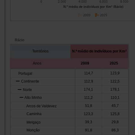
0
2.000
4.000
6.000
8.000
N.º médio de indivíduos por Km² (Rácio)
2009
2025
Rácio
Territórios
N.º médio de indivíduos por Km²
Anos
2009
2025
114,7
123,9
Portugal
Continente
112,9
122,5
174,1
178,1
Norte
Alto Minho
111,2
110,1
51,8
45,7
Arcos de Valdevez
Caminha
123,3
125,8
39,3
29,8
Melgaço
Monção
91,8
86,3