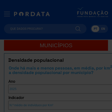
PT
EN
MUNICÍPIOS
Densidade populacional
Onde há mais e menos pessoas, em média, por km
a densidade populacional por município?
Ano
Indicador