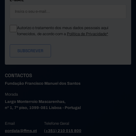
Santo Tirso
5.909
1.854
6.600,1
501
786
522,9
São João da Madeira
Trofa
1.005
//
//
Autorizo o tratamento dos meus dados pessoais aqui
445
387
486,6
Vale de Cambra
fornecidos, de acordo com a
Política de Privacidade*
Valongo
4.435
2.815
4.426,1
2.337
2.282
2.424,4
Vila do Conde
Vila Nova de Gaia
14.308
10.201
14.359,3
4.111
2.401
4.168,1
Alto Tâmega e Barroso
Boticas
334
100
314,3
CONTACTOS
2.068
1.056
2.168,5
Chaves
Fundação Francisco Manuel dos Santos
Montalegre
340
219
306,7
Morada
242
215
234,8
Ribeira de Pena
Largo Monterroio Mascarenhas,
Valpaços
557
493
584,8
nº 1, 7º piso, 1099-081 Lisboa - Portugal
570
318
558,9
Vila Pouca de Aguiar
Tâmega e Sousa
12.626
13.995
13.181,2
Email
Telefone Geral
2.709
1.521
2.682,6
Amarante
pordata@ffms.pt
(+351) 210 015 800