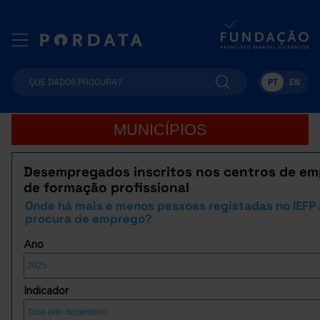
PT
EN
MUNICÍPIOS
Desempregados inscritos nos centros de em
de formação profissional
Onde há mais e menos pessoas registadas no IEFP 
procura de emprego?
Ano
Indicador