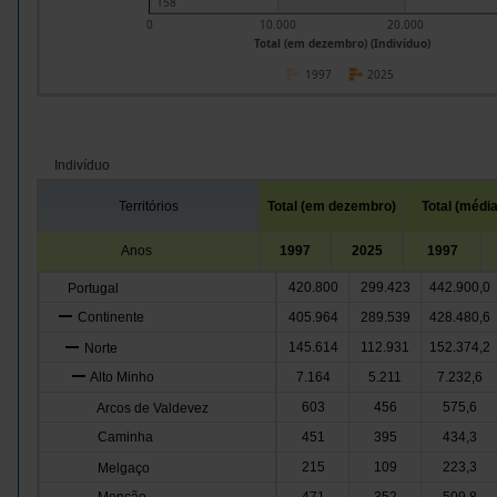
158
0
10.000
20.000
Total (em dezembro) (Indivíduo)
1997
2025
Indivíduo
Territórios
Total (em dezembro)
Total (média
Anos
1997
2025
1997
420.800
299.423
442.900,0
Portugal
Continente
405.964
289.539
428.480,6
145.614
112.931
152.374,2
Norte
Alto Minho
7.164
5.211
7.232,6
603
456
575,6
Arcos de Valdevez
Caminha
451
395
434,3
215
109
223,3
Melgaço