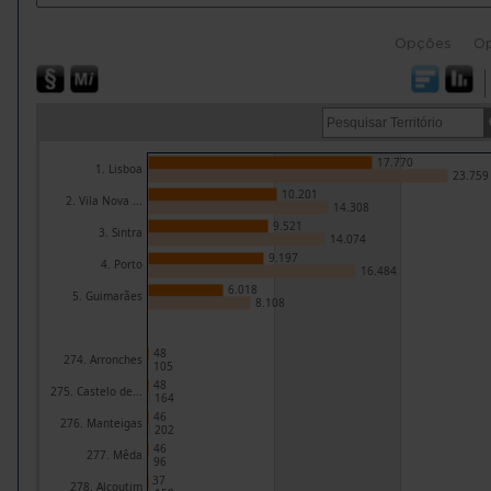
Opções
O
17.770
1. Lisboa
23.759
10.201
2. Vila Nova ...
14.308
9.521
3. Sintra
14.074
9.197
4. Porto
16.484
6.018
5. Guimarães
8.108
48
274. Arronches
105
48
275. Castelo de...
164
46
276. Manteigas
202
46
277. Mêda
96
37
278. Alcoutim