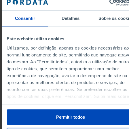
Alentejo
165
x
x
1.472
Algarve
x
x
Região Autónoma dos Açores
1.732
682
900
Consentir
Detalhes
Sobre os cook
1.732
682
900
Região Autónoma dos Açores
Região Autónoma da Madeira
959
397
234
Este website utiliza cookies
959
397
234
Região Autónoma da Madeira
Utilizamos, por definição, apenas os cookies necessários ao
Dados de acordo com a versão 2024 da Nomenclat
das Unidades Territoriais para Fins Estatísticos
normal funcionamento do site, permitindo que navegue atrav
(NUTS). Para obter dados de NUTS II e III, versão 2
do mesmo. Ao "Permitir todos", autoriza a utilização de outro
atualizados até Janeiro 2024, consulte o arquivo Ex
disponível
aqui
.
tipo de cookies, que permitem proporcionar uma melhor
Fontes/Entidades: DGRM/MIH-ME-MAE-MAP, PORDATA
experiência de navegação, avaliar o desempenho do site ou
Última actualização: 2026-05-28
apresentar as melhores ofertas de produtos e serviços, de
acordo com as suas preferências. Se pretender escolher os
tipos de cookies, clique em "Personalizar". Saiba mais sobre
cookies através da gestão de preferências ou da nossa
RELACIONADOS
Política de Cookies
.
Permitir todos
Receitas do peixe vendido em lota: total e por alguns tipos de peixe nos
Municípios