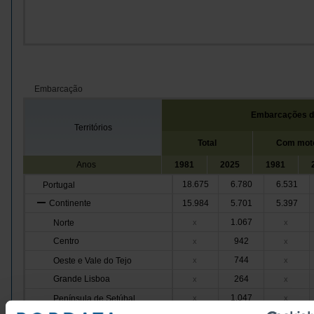
Embarcação
Embarcações d
Territórios
Total
Com mot
Anos
1981
2025
1981
18.675
6.780
6.531
Portugal
Continente
15.984
5.701
5.397
1.067
Norte
x
x
Centro
942
x
x
744
Oeste e Vale do Tejo
x
x
Grande Lisboa
264
x
x
1.047
Península de Setúbal
x
x