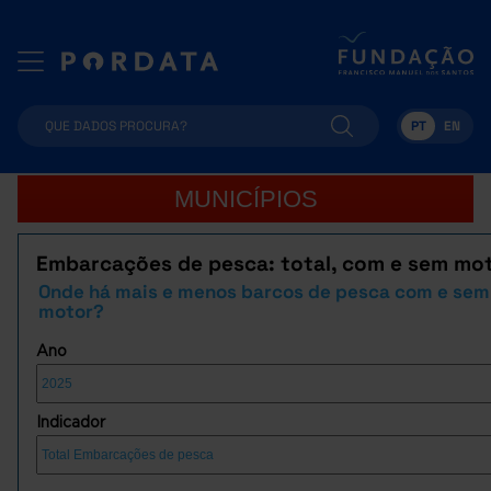
PT
EN
MUNICÍPIOS
Embarcações de pesca: total, com e sem mo
Onde há mais e menos barcos de pesca com e sem
motor?
Ano
Indicador