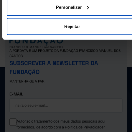
Empresas não financeiras: total e por setor de atividade económica nos
Municípios
Personalizar
Rejeitar
A PORDATA É UM PROJETO DA FUNDAÇÃO FRANCISCO MANUEL DOS
SANTOS.
SUBSCREVER A NEWSLETTER DA
FUNDAÇÃO
MANTENHA-SE A PAR.
E-MAIL
Autorizo o tratamento dos meus dados pessoais aqui
fornecidos, de acordo com a
Política de Privacidade*