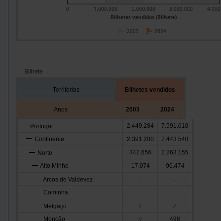
0
1.000.000
2.000.000
3.000.000
4.000
Bilhetes vendidos (Bilhete)
2003
2024
Bilhete
Territórios
Bilhetes vendidos
Anos
2003
2024
2.449.284
7.591.610
Portugal
Continente
2.391.200
7.443.540
342.656
2.263.155
Norte
Alto Minho
17.074
96.474
Arcos de Valdevez
...
...
Caminha
...
...
Melgaço
//
//
Monção
498
//