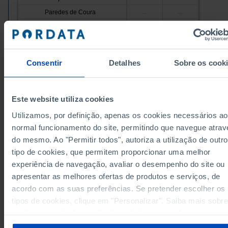
Paredes de Coura
...
...
Ponte da Barca
//
//
12.119
Ponte de Lima
...
Valença
9.200
//
Consentir
Detalhes
Sobre os cook
13.504
39.544
Viana do Castelo
Vila Nova de Cerveira
1.000
//
8.293
91.601
Cávado
Este website utiliza cookies
Amares
...
...
Utilizamos, por definição, apenas os cookies necessários ao
15.167
Barcelos
//
normal funcionamento do site, permitindo que navegue atrav
Braga
5.801
74.936
do mesmo. Ao "Permitir todos", autoriza a utilização de outro
1.423
Esposende
...
tipo de cookies, que permitem proporcionar uma melhor
Dados de acordo com a versão 2024 da Nomenclat
Terras de Bouro
experiência de navegação, avaliar o desempenho do site ou
//
//
das Unidades Territoriais para Fins Estatísticos
(NUTS). Para obter dados de NUTS II e III, versão 2
apresentar as melhores ofertas de produtos e serviços, de
Vila Verde
//
...
atualizados até Janeiro 2024, consulte o arquivo Ex
disponível
aqui
.
acordo com as suas preferências. Se pretender escolher os
Ave
49.366
x
Fontes/Entidades: INE, PORDATA
tipos de cookies, clique em "Personalizar". Saiba mais sobre
Cabeceiras de Basto
...
...
Última actualização: 2025-09-29
cookies através da gestão de preferências ou da nossa
Fafe
11.227
//
Política de Cookies
.