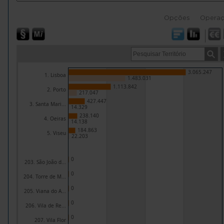
Opções
Opera
3.065.247
1. Lisboa
1.483.031
1.113.842
2. Porto
217.047
427.447
3. Santa Mari...
14.329
238.140
4. Oeiras
14.138
184.863
5. Viseu
22.203
0
203. São João d...
0
204. Torre de M...
0
205. Viana do A...
0
206. Vila de Re...
0
207. Vila Flor