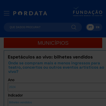
PT
EN
MUNICÍPIOS
Espetáculos ao vivo: bilhetes vendidos
Onde se compram mais e menos ingressos para
teatro, concertos ou outros eventos artísticos ao
vivo?
Ano
Indicador