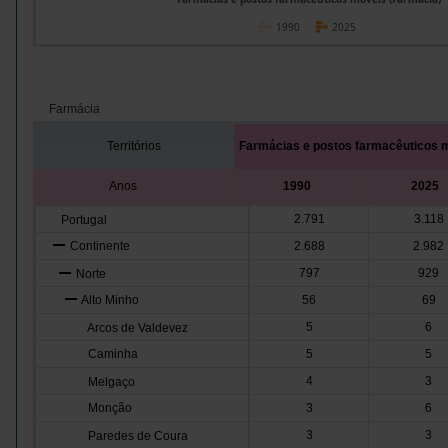
1990
2025
Farmácia
Territórios
Farmácias e postos farmacêuticos 
Anos
1990
2025
2.791
3.118
Portugal
Continente
2.688
2.982
797
929
Norte
Alto Minho
56
69
5
6
Arcos de Valdevez
Caminha
5
5
4
3
Melgaço
Monção
3
6
3
3
Paredes de Coura