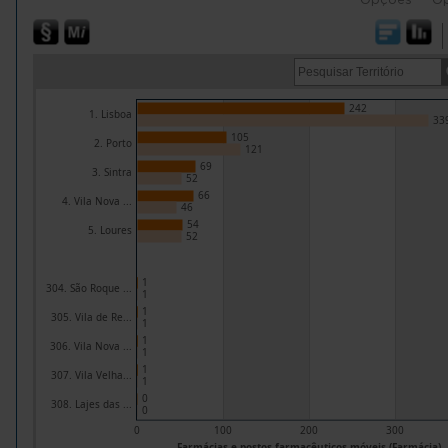
242
1. Lisboa
33
105
2. Porto
121
69
3. Sintra
52
66
4. Vila Nova ...
46
54
5. Loures
52
1
304. São Roque ...
1
1
305. Vila de Re...
1
1
306. Vila Nova ...
1
1
307. Vila Velha...
1
0
308. Lajes das ...
0
0
100
200
300
Farmácias e postos farmacêuticos móveis (Farmácia)