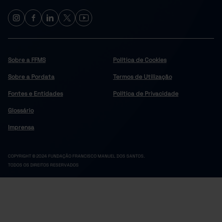
Celorico de Basto
4
5
7
8
Cinfães
Felgueiras
9
12
7
9
Lousada
Sobre a FFMS
Política de Cookies
Marco de Canaveses
11
12
Sobre a Pordata
Termos de Utilização
7
11
Paços de Ferreira
Penafiel
13
15
Fontes e Entidades
Política de Privacidade
5
3
Resende
Glossário
Douro
74
78
Imprensa
10
8
Alijó
Armamar
2
2
COPYRIGHT © 2024 FUNDAÇÃO FRANCISCO MANUEL DOS SANTOS.
3
2
Carrazeda de Ansiães
TODOS OS DIREITOS RESERVADOS
Freixo de Espada à Cinta
1
1
9
12
Lamego
Mesão Frio
3
3
3
3
Moimenta da Beira