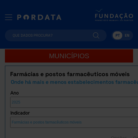
PT
EN
MUNICÍPIOS
Farmácias e postos farmacêuticos móveis
Onde há mais e menos estabelecimentos farmacê
Ano
Indicador
Opções
O