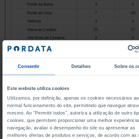
Ponte da Barca
3
3
7
10
Ponte de Lima
Valença
3
3
21
27
Viana do Castelo
Vila Nova de Cerveira
2
3
85
91
Cávado
Amares
4
4
26
27
Barcelos
Consentir
Detalhes
Sobre os c
Braga
36
38
6
8
Esposende
Dados de acordo com a versão 2024 da Nomenclat
Este website utiliza cookies
Terras de Bouro
3
3
Unidades Territoriais para Fins Estatísticos (NUTS).
obter dados de NUTS II e III, versão 2013, atualizado
10
11
Vila Verde
Utilizamos, por definição, apenas os cookies necessários ao
Janeiro 2024, consulte o arquivo Excel disponível
aq
normal funcionamento do site, permitindo que navegue atrav
Ave
74
92
Fontes/Entidades: INE, PORDATA
Última actualização: 2026-06-26
mesmo. Ao "Permitir todos", autoriza a utilização de outro ti
4
4
Cabeceiras de Basto
cookies, que permitem proporcionar uma melhor experiência
Fafe
5
9
navegação, avaliar o desempenho do site ou apresentar as
31
35
Guimarães
melhores ofertas de produtos e serviços, de acordo com as
Mondim de Basto
1
2