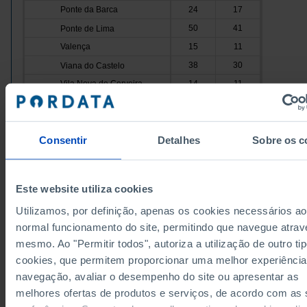
Ponte da Barca
24
17
50
41
Ponte de Lima
Valença
15
11
38
30
Viana do Castelo
Vila Nova de Cerveira
14
11
258
179
Cávado
Amares
23
16
Consentir
Detalhes
Sobre os c
88
65
Barcelos
Braga
60
37
14
14
Esposende
Dados de acordo com a versão 2024 da Nomenclat
Este website utiliza cookies
Terras de Bouro
16
14
Unidades Territoriais para Fins Estatísticos (NUTS).
obter dados de NUTS II e III, versão 2013, atualizado
Utilizamos, por definição, apenas os cookies necessários ao
57
33
Vila Verde
Janeiro 2024, consulte o arquivo Excel disponível
aq
normal funcionamento do site, permitindo que navegue atrav
Ave
226
183
Fontes/Entidades: INE, PORDATA
mesmo. Ao "Permitir todos", autoriza a utilização de outro ti
Última actualização: 2026-08-03
16
14
Cabeceiras de Basto
cookies, que permitem proporcionar uma melhor experiência
Fafe
35
25
navegação, avaliar o desempenho do site ou apresentar as
72
55
Guimarães
melhores ofertas de produtos e serviços, de acordo com as
Mondim de Basto
7
6