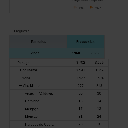
1960
2025
Freguesia
Territórios
Freguesias
Anos
1960
2025
3.702
3.259
Portugal
Continente
3.541
3.049
1.927
1.504
Norte
Alto Minho
277
213
50
36
Arcos de Valdevez
Caminha
18
14
17
13
Melgaço
Monção
31
24
20
16
Paredes de Coura