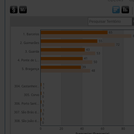
65
1. Barcelos
55
2. Guimarães
72
43
3. Guarda
53
41
4. Ponte de L...
50
39
5. Bragança
48
1
304. Castanheir...
1
1
305. Corvo
0
1
306. Porto Sant...
0
1
307. São Brás d...
0
1
308. São João d...
0
0
20
40
60
80
Freguesias (Freguesia)