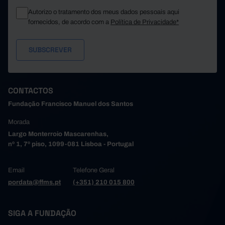
0
1
São João da Madeira
Autorizo o tratamento dos meus dados pessoais aqui
Trofa
6
//
fornecidos, de acordo com a
Política de Privacidade*
8
7
Vale de Cambra
Valongo
4
5
29
25
Vila do Conde
Vila Nova de Gaia
23
24
146
118
Alto Tâmega e Barroso
CONTACTOS
Boticas
14
10
Fundação Francisco Manuel dos Santos
47
39
Chaves
Morada
Montalegre
34
25
Largo Monterroio Mascarenhas,
6
5
Ribeira de Pena
nº 1, 7º piso, 1099-081 Lisboa - Portugal
Valpaços
30
25
15
14
Vila Pouca de Aguiar
Email
Telefone Geral
Tâmega e Sousa
255
186
pordata@ffms.pt
(+351) 210 015 800
39
26
Amarante
Baião
19
14
SIGA A FUNDAÇÃO
8
9
Castelo de Paiva