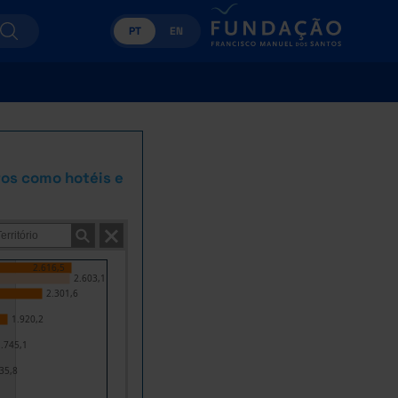
PT
EN
ros como hotéis e
2.616,5
2.603,1
2.301,6
1.920,2
.745,1
35,8