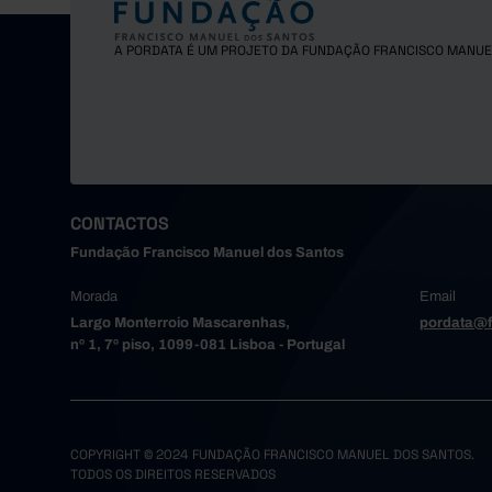
Gondoma
Maia
A PORDATA É UM PROJETO DA FUNDAÇÃO FRANCISCO MANUE
Matosinh
Oliveira
Paredes
Porto
Póvoa de
Santa Ma
CONTACTOS
Santo Tir
Fundação Francisco Manuel dos Santos
São João
Morada
Email
Trofa
Largo Monterroio Mascarenhas,
pordata@f
Vale de 
nº 1, 7º piso, 1099-081 Lisboa - Portugal
Valongo
Vila do 
Vila Nov
Alto Tâme
COPYRIGHT © 2024 FUNDAÇÃO FRANCISCO MANUEL DOS SANTOS.
TODOS OS DIREITOS RESERVADOS
Boticas