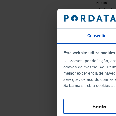
Portugal
Continente
Norte
Alto Minho
Arcos de
Consentir
Caminha
Melgaço
Monção
Este website utiliza cookies
Paredes 
Utilizamos, por definição, a
Ponte da
através do mesmo. Ao "Permit
Ponte de
melhor experiência de naveg
serviços, de acordo com as s
Valença
Saiba mais sobre cookies at
Viana do
Vila Nov
Cávado
Rejeitar
Amares
Barcelos