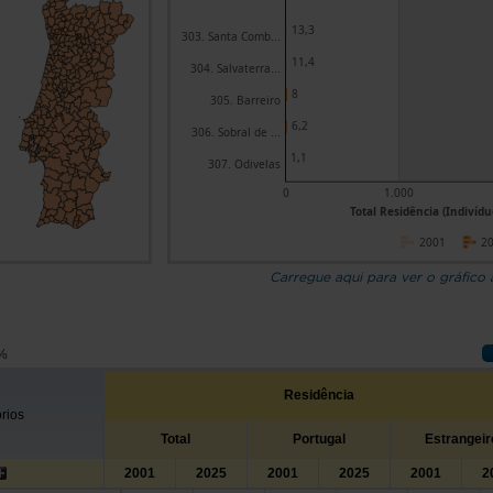
13,3
303. Santa Comb...
11,4
304. Salvaterra...
8
305. Barreiro
6,2
306. Sobral de ...
1,1
307. Odivelas
0
1.000
Total Residência (Indivíduo
2001
2
Carregue aqui para ver o gráfico
 %
Residência
órios
Total
Portugal
Estrangeir
2001
2025
2001
2025
2001
2