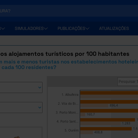
S
SIMULADORES
PUBLICAÇÕES
ATUALIZAÇÕES
os alojamentos turísticos por 100 habitantes
 mais e menos turistas nos estabelecimentos hotelei
r cada 100 residentes?
1. Albufeira
2. Vila do Bi...
896,4
3. Porto Moni...
160,7
1
4. Porto Sant...
1.283
1.6
5. Ourém
408,8