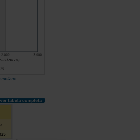
2.000
3.000
 - Rácio - %)
025
 ampliado
ver tabela completa
o
025