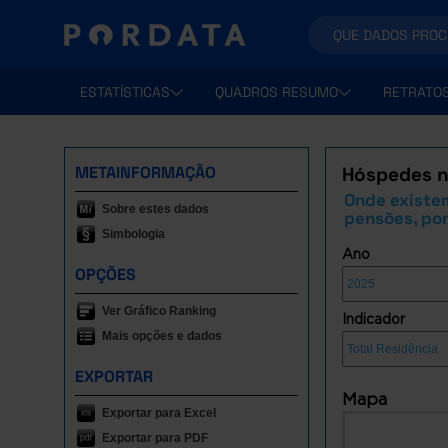
ESTATÍSTICAS
QUADROS RESUMO
RETRATO
METAINFORMAÇÃO
Hóspedes n
Onde existem
Sobre estes dados
pensões, po
Simbologia
Ano
OPÇÕES
Ver Gráfico Ranking
Indicador
Mais opções e dados
EXPORTAR
Mapa
Exportar para Excel
Exportar para PDF