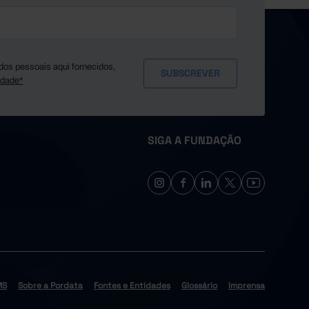
6,0
104,0
76,8
12,1
dos pessoais aqui fornecidos,
12,3
idade*
887,9
104,1
12,3
SIGA A FUNDAÇÃO
17,3
36,8
5,1
3,5
6,4
53,7
111,1
52,2
MS
Sobre a Pordata
Fontes e Entidades
Glossário
Imprensa
21,8