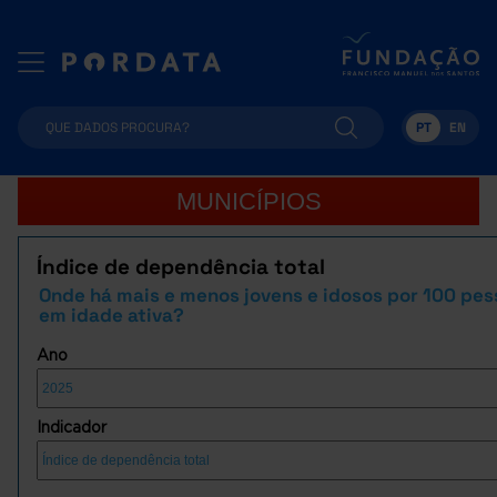
PT
EN
MUNICÍPIOS
Índice de dependência total
Onde há mais e menos jovens e idosos por 100 pe
em idade ativa?
Ano
Indicador