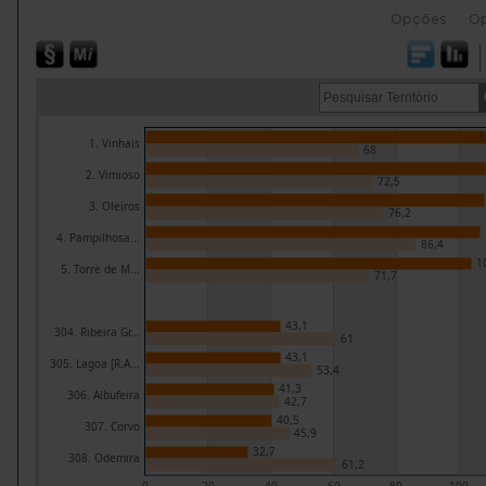
Opções
O
1
1. Vinhais
68
2. Vimioso
72,5
3. Oleiros
76,2
4. Pampilhosa...
86,4
1
5. Torre de M...
71,7
43,1
304. Ribeira Gr...
61
43,1
305. Lagoa [R.A...
53,4
41,3
306. Albufeira
42,7
40,5
307. Corvo
45,9
32,7
308. Odemira
61,2