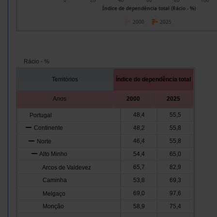
0
20
40
60
80
100
Índice de dependência total (Rácio - %)
2000
2025
Rácio - %
Territórios
Índice de dependência total
Anos
2000
2025
48,4
55,5
Portugal
Continente
48,2
55,8
46,4
55,8
Norte
Alto Minho
54,4
65,0
65,7
82,9
Arcos de Valdevez
Caminha
53,8
69,3
69,0
97,6
Melgaço
Monção
58,9
75,4