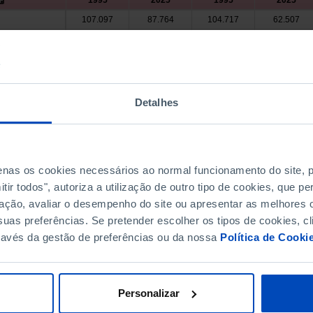
1995
2025
1995
2025
107.097
87.764
104.717
62.507
100.537
84.051
98.232
59.116
41.759
26.767
41.514
22.067
2.331
1.627
2.313
1.286
192
129
190
110
 Valdevez
Detalhes
184
110
180
91
63
32
62
23
145
122
144
69
penas os cookies necessários ao normal funcionamento do site,
65
41
65
32
de Coura
ir todos", autoriza a utilização de outro tipo de cookies, que 
 Barca
124
76
123
72
ação, avaliar o desempenho do site ou apresentar as melhores o
528
293
526
266
 Lima
uas preferências. Se pretender escolher os tipos de cookies, cl
115
116
114
79
ravés da gestão de preferências ou da nossa
Política de Cooki
830
646
825
500
 Castelo
a de Cerveira
85
62
84
44
4.797
3.495
4.767
2.823
Personalizar
196
147
195
128