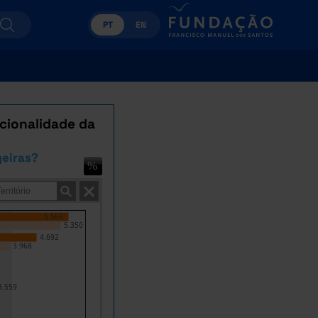
PT
EN
acionalidade da
eiras?
5.566
5.350
4.692
3.968
3.559