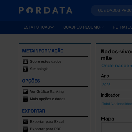
ESTATÍSTICAS
QUADROS RESUMO
RETRATO
METAINFORMAÇÃO
Nados-vivos
mãe
Sobre estes dados
Onde nascem
Simbologia
Ano
OPÇÕES
Ver Gráfico Ranking
Indicador
Mais opções e dados
EXPORTAR
Mapa
Exportar para Excel
Exportar para PDF