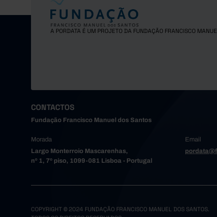
Gondoma
Maia
A PORDATA É UM PROJETO DA FUNDAÇÃO FRANCISCO MANUE
Matosinh
Oliveira
Paredes
Porto
Póvoa de
Santa Ma
CONTACTOS
Santo Tir
Fundação Francisco Manuel dos Santos
São João
Morada
Email
Trofa
Largo Monterroio Mascarenhas,
pordata@f
Vale de 
nº 1, 7º piso, 1099-081 Lisboa - Portugal
Valongo
Vila do 
Vila Nov
Alto Tâme
COPYRIGHT © 2024 FUNDAÇÃO FRANCISCO MANUEL DOS SANTOS.