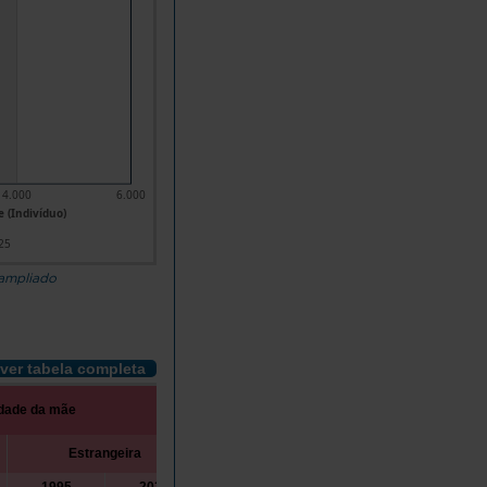
4.000
6.000
 (Indivíduo)
25
 ampliado
ver tabela completa
idade da mãe
Estrangeira
Outros casos