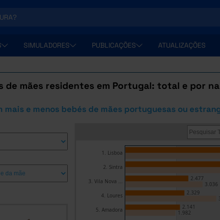
S
SIMULADORES
PUBLICAÇÕES
ATUALIZAÇÕES
 de mães residentes em Portugal: total e por n
 mais e menos bebés de mães portuguesas ou estrang
1. Lisboa
2. Sintra
2.477
3. Vila Nova ...
3.036
2.329
4. Loures
2.141
5. Amadora
1.982