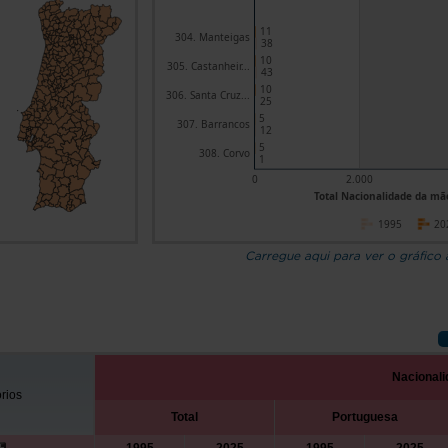
11
304. Manteigas
38
10
305. Castanheir...
43
10
306. Santa Cruz...
25
5
307. Barrancos
12
5
308. Corvo
1
0
2.000
Total Nacionalidade da mãe
1995
20
Carregue aqui para ver o gráfico
Nacional
órios
Total
Portuguesa