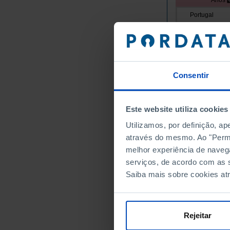
Anos
Portugal
Continente
Norte
Alto Minho
Arcos de
Consentir
Caminha
Melgaço
Este website utiliza cookies
Monção
Utilizamos, por definição, a
Paredes 
através do mesmo. Ao "Permit
Ponte da
melhor experiência de naveg
Ponte de
serviços, de acordo com as s
Valença
Saiba mais sobre cookies at
Viana do
Vila Nov
Cávado
Rejeitar
Amares