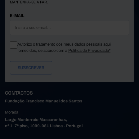
MANTENHA-SE A PAR.
Póvoa de Varzim
1,9
1,1
1,0
2,1
0,9
1,1
Santa Maria da Feira
E-MAIL
Santo Tirso
2,0
1,1
1,0
2,4
1,2
1,1
São João da Madeira
Trofa
2,1
1,1
1,0
Autorizo o tratamento dos meus dados pessoais aqui
2,5
1,0
1,0
Vale de Cambra
fornecidos, de acordo com a
Política de Privacidade*
Valongo
2,0
1,1
1,0
2,0
1,2
1,0
Vila do Conde
Vila Nova de Gaia
2,0
1,2
1,0
1,2
Alto Tâmega e Barroso
x
x
Boticas
1,4
0,9
1,0
CONTACTOS
1,9
1,6
1,0
Chaves
Fundação Francisco Manuel dos Santos
Montalegre
1,4
0,8
0,8
Morada
2,3
0,9
1,0
Ribeira de Pena
Largo Monterroio Mascarenhas,
Valpaços
1,5
1,0
0,9
nº 1, 7º piso, 1099-081 Lisboa - Portugal
1,9
1,0
1,0
Vila Pouca de Aguiar