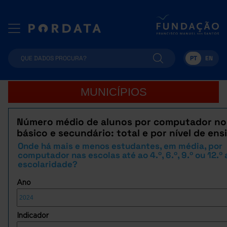
PT
EN
MUNICÍPIOS
Número médio de alunos por computador no
básico e secundário: total e por nível de ens
Onde há mais e menos estudantes, em média, por
computador nas escolas até ao 4.º, 6.º, 9.º ou 12.º
escolaridade?
Ano
Indicador