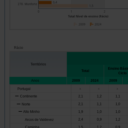
0,4
278. Monforte
1,5
0
1
2
Total Nível de ensino (Rácio)
2009
2024
Rácio
Territórios
Ensino Básic
Total
Ciclo
Anos
2009
2024
2009
Portugal
x
x
x
Continente
2,1
1,2
1,1
2,1
1,1
1,0
Norte
Alto Minho
1,9
1,0
1,0
2,4
0,9
1,2
Arcos de Valdevez
Caminha
1,5
1,2
0,9