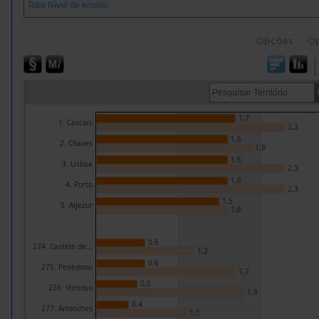
Opções
O
1,7
1. Cascais
2,3
1,6
2. Chaves
1,9
1,6
3. Lisboa
2,3
1,6
4. Porto
2,3
1,5
5. Aljezur
1,6
0,6
274. Castelo de...
1,2
0,6
275. Penedono
1,7
0,5
276. Vimioso
1,8
0,4
277. Arronches
1,1