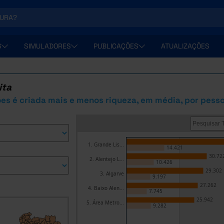
S
SIMULADORES
PUBLICAÇÕES
ATUALIZAÇÕES
ita
es é criada mais e menos riqueza, em média, por pess
1. Grande Lis...
14.421
30.72
2. Alentejo L...
10.426
29.302
3. Algarve
9.197
27.262
4. Baixo Alen...
7.745
25.942
5. Área Metro...
9.282