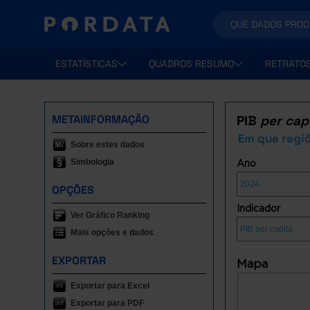
ESTATÍSTICAS
QUADROS RESUMO
RETRATO
METAINFORMAÇÃO
PIB
per cap
Em que regiõ
Sobre estes dados
Simbologia
Ano
OPÇÕES
Indicador
Ver Gráfico Ranking
Mais opções e dados
EXPORTAR
Mapa
Exportar para Excel
Exportar para PDF