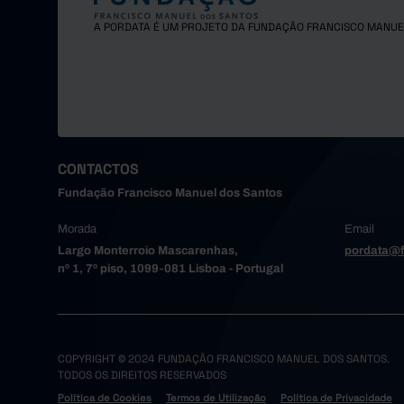
Ilha de Sa
A PORDATA É UM PROJETO DA FUNDAÇÃO FRANCISCO MANUE
Ilha de Sã
Ilha Tercei
Ilha Graci
Ilha de Sã
Ilha do Pi
Ilha do Fai
CONTACTOS
Ilha das F
Fundação Francisco Manuel dos Santos
Ilha do Co
Morada
Email
Região Autó
Largo Monterroio Mascarenhas,
pordata@f
Região Aut
nº 1, 7º piso, 1099-081 Lisboa - Portugal
Ilha da Ma
Ilha de Po
COPYRIGHT © 2024 FUNDAÇÃO FRANCISCO MANUEL DOS SANTOS.
TODOS OS DIREITOS RESERVADOS
Política de Cookies
Termos de Utilização
Política de Privacidade