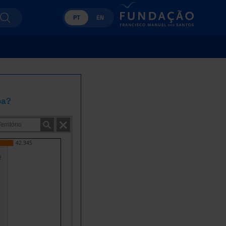
PT
EN
oa?
42.345
2