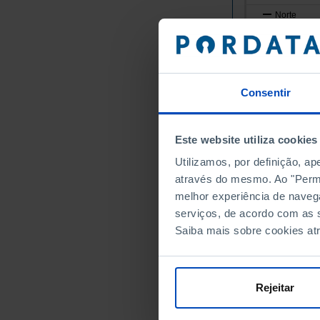
Norte
Alto Minho
Cávado
Ave
Consentir
Área Metro
Alto Tâme
Tâmega e
Este website utiliza cookies
Douro
Utilizamos, por definição, a
Terras de
através do mesmo. Ao "Permit
Centro
melhor experiência de naveg
Região de
serviços, de acordo com as s
Região de
Saiba mais sobre cookies at
Região de 
Viseu Dão
Beira Bai
Rejeitar
Beiras e S