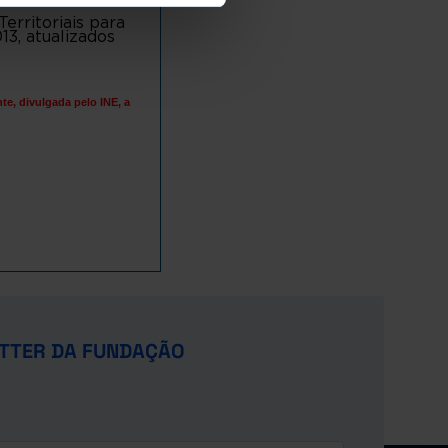
rritoriais para
13, atualizados
e, divulgada pelo INE, a
TTER DA FUNDAÇÃO