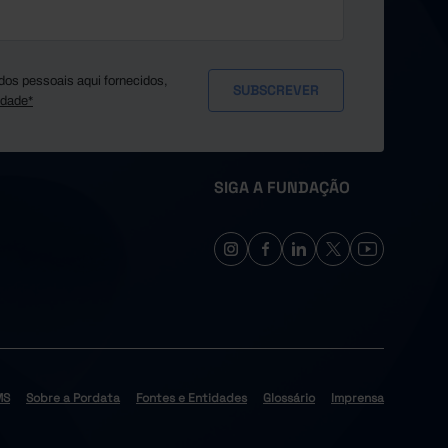
dos pessoais aqui fornecidos,
idade*
SIGA A FUNDAÇÃO
MS
Sobre a Pordata
Fontes e Entidades
Glossário
Imprensa