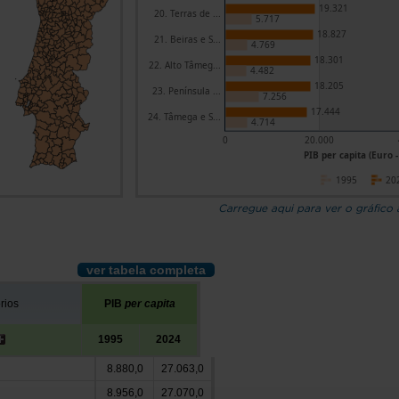
19.321
20. Terras de ...
5.717
18.827
21. Beiras e S...
4.769
18.301
22. Alto Tâmeg...
4.482
18.205
23. Península ...
7.256
17.444
24. Tâmega e S...
4.714
0
20.000
PIB per capita (Euro -
1995
20
Carregue aqui para ver o gráfico
ver tabela completa
órios
PIB
per capita
1995
2024
8.880,0
27.063,0
8.956,0
27.070,0