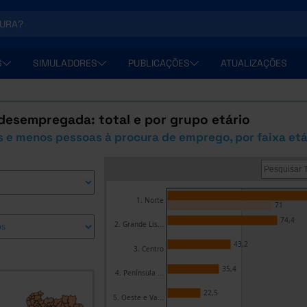
S
SIMULADORES
PUBLICAÇÕES
ATUALIZAÇÕES
desempregada: total e por grupo etário
 e menos pessoas à procura de emprego, por faixa etá
1. Norte
71
74,4
2. Grande Lis...
43,2
3. Centro
35,4
4. Península ...
22,5
5. Oeste e Va...