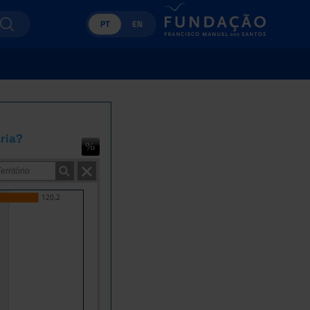
PT
EN
ria?
120,2