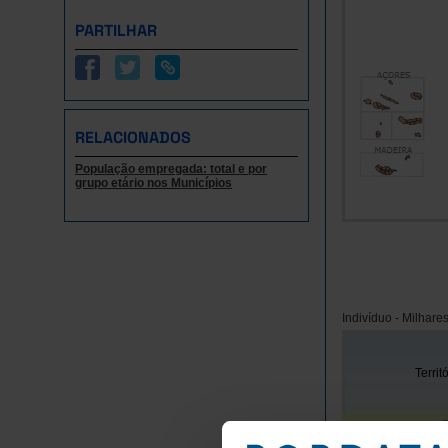
PARTILHAR
RELACIONADOS
População empregada: total e por
grupo etário nos Municípios
Indivíduo - Milhare
Territ
Anos