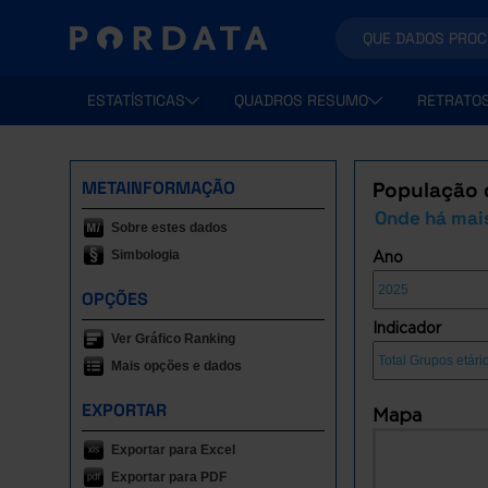
ESTATÍSTICAS
QUADROS RESUMO
RETRATO
METAINFORMAÇÃO
População 
Onde há mais
Sobre estes dados
Simbologia
Ano
OPÇÕES
Indicador
Ver Gráfico Ranking
Mais opções e dados
EXPORTAR
Mapa
Exportar para Excel
Exportar para PDF