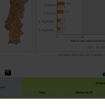
14,6
6. Algarve
7,5
13,1
7. Alentejo
7,5
8. Região Aut...
2,8
6,2
9. Região Aut...
2,3
0
50
Total Grupos etários (Indivídu
2001
202
Carregue aqui para ver o gráfico
s
Grupos
órios
Total
Menos de 25
2001
2025
2001
2025