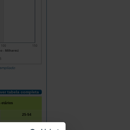
100
150
o - Milhares)
5
 ampliado
ver tabela completa
 etários
25-54
55-64
2001
2025
2001
2025