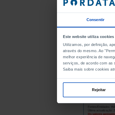
Portugal
Continente
Norte
Consentir
Centro
Oeste e Val
Este website utiliza cookies
Grande Lis
Península 
Utilizamos, por definição, a
Alentejo
através do mesmo. Ao "Permit
melhor experiência de naveg
Algarve
serviços, de acordo com as s
Região Autó
Saiba mais sobre cookies at
Região Aut
Região Autó
Região Aut
Rejeitar
Dados de aco
Fins Estatíst
até Janeiro 2
Fontes/Entidades: I
Última actualização: 
Os valores apresent