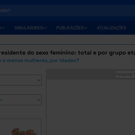
S
SIMULADORES
PUBLICAÇÕES
ATUALIZAÇÕES
esidente do sexo feminino: total e por grupo et
s e menos mulheres, por idades?