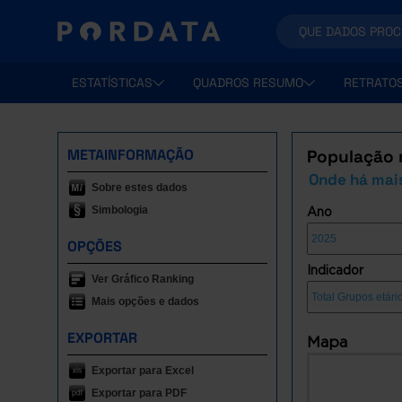
ESTATÍSTICAS
QUADROS RESUMO
RETRATO
METAINFORMAÇÃO
População r
Onde há mai
Sobre estes dados
Simbologia
Ano
OPÇÕES
Indicador
Ver Gráfico Ranking
Mais opções e dados
EXPORTAR
Mapa
Exportar para Excel
Exportar para PDF