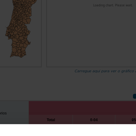
Carregue aqui para ver o gráfico
órios
Total
0-04
05
2000
2025
2000
2025
2000