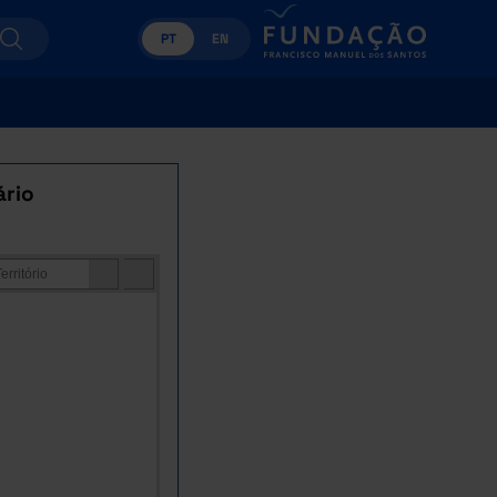
PT
EN
ário