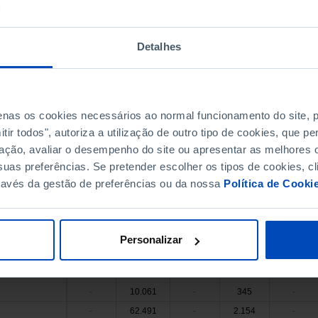
5.829.371
207.569
-
-
-
5.566.554
198.078
-
-
-
1.955.856
64.928
-
-
-
Detalhes
127.534
3.926
-
-
-
11.058
304
 Valdevez
-
-
-
9.038
244
-
-
-
penas os cookies necessários ao normal funcionamento do site,
3.960
80
-
-
-
ir todos", autoriza a utilização de outro tipo de cookies, que 
9.718
264
-
-
-
ação, avaliar o desempenho do site ou apresentar as melhores o
4.521
118
de Coura
-
-
-
uas preferências. Se pretender escolher os tipos de cookies, cl
 Barca
5.908
177
-
-
-
ravés da gestão de preferências ou da nossa
Política de Cooki
22.279
735
 Lima
-
-
-
7.918
271
-
-
-
48.166
1.566
 Castelo
-
-
-
Personalizar
a de Cerveira
4.971
171
-
-
-
230.691
8.230
-
-
-
10.061
345
-
-
-
62.491
2.154
-
-
-