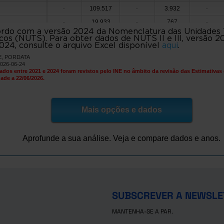
109.517
3.932
-
-
-
19.933
767
de
-
-
-
rdo com a versão 2024 da Nomenclatura das Unidades Te
e Bouro
3.280
77
-
-
-
icos (NUTS). Para obter dados de NUTS II e III, versão 20
024, consulte o arquivo Excel disponível
aqui
.
25.409
956
e
-
-
-
NE, PORDATA
225.811
7.947
-
-
-
2026-06-24
ados entre 2021 e 2024 foram revistos pelo INE no âmbito da revisão das Estimativas
7.869
258
as de Basto
-
-
-
ade a 22/06/2026.
26.103
849
-
-
-
84.806
2.913
es
-
-
-
Mais opções e dados
e Basto
3.239
94
-
-
-
11.628
430
e Lanhoso
-
-
-
Aprofunde a sua análise. Veja e compare dados e anos.
o Minho
5.998
150
-
-
-
73.171
2.734
a de Famalicão
-
-
-
12.999
521
-
-
-
962.679
32.286
politana do Porto
-
-
-
SUBSCREVER A NEWSLE
11.061
342
-
-
-
17.078
MANTENHA-SE A PAR.
478
-
-
-