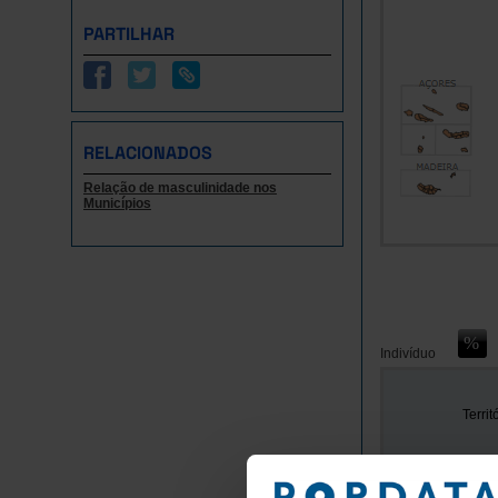
PARTILHAR
RELACIONADOS
Relação de masculinidade nos
Municípios
Indivíduo
Territ
Anos