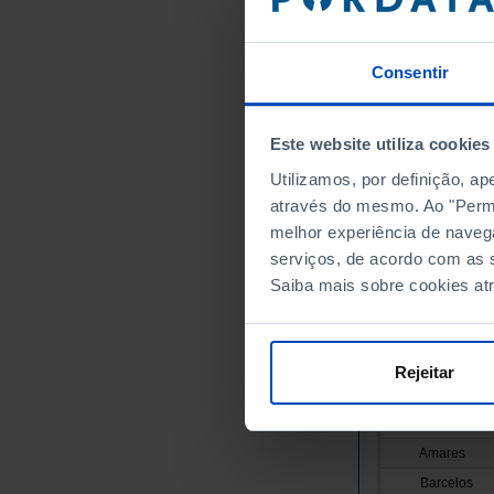
Portugal
Continente
Norte
Consentir
Alto Minho
Arcos de
Este website utiliza cookies
Caminha
Utilizamos, por definição, a
Melgaço
através do mesmo. Ao "Permit
Monção
melhor experiência de naveg
Paredes 
serviços, de acordo com as s
Ponte da
Saiba mais sobre cookies at
Ponte de
Valença
Viana do
Rejeitar
Vila Nov
Cávado
Amares
Barcelos