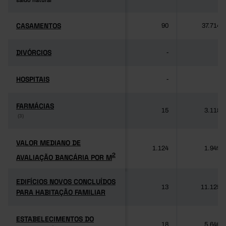
saldo natural
saldo natural
CASAMENTOS
CASAMENTOS
90
37.714
DIVÓRCIOS
DIVÓRCIOS
-
-
HOSPITAIS
HOSPITAIS
-
-
FARMÁCIAS
FARMÁCIAS
15
3.118
(3)
(3)
VALOR MEDIANO DE
VALOR MEDIANO DE
1.124
1.949
2
AVALIAÇÃO BANCÁRIA POR M
2
AVALIAÇÃO BANCÁRIA POR M
EDIFÍCIOS NOVOS CONCLUÍDOS
EDIFÍCIOS NOVOS CONCLUÍDOS
13
11.125
PARA HABITAÇÃO FAMILIAR
PARA HABITAÇÃO FAMILIAR
ESTABELECIMENTOS DO
ESTABELECIMENTOS DO
18
5.640