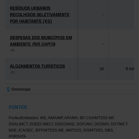
RESÍDUOS URBANOS
RESÍDUOS URBANOS
RECOLHIDOS SELETIVAMENTE
RECOLHIDOS SELETIVAMENTE
-
-
POR HABITANTE (KG)
POR HABITANTE (KG)
DESPESAS DOS MUNICÍPIOS EM
DESPESAS DOS MUNICÍPIOS EM
AMBIENTE
AMBIENTE
PER CAPITA
PER CAPITA
-
-
(6)
(6)
ALOJAMENTOS TURÍSTICOS
ALOJAMENTOS TURÍSTICOS
16
8.446
(2)
(2)
Simbologia
FONTES
Fontes/Entidades: INE, AIMA/MP, APA/MA, BP, CGA/MTSSS-MF,
DGAL/MCT, DGEEC/MECI, DGEG/MAE, DGPJ/MJ, DGS/MS, DGT/MCT-
MAE, ICA/SEC, IEFP/MTSSS-ME, II/MTSSS, ISS/MTSSS, SIBS,
PORDATA