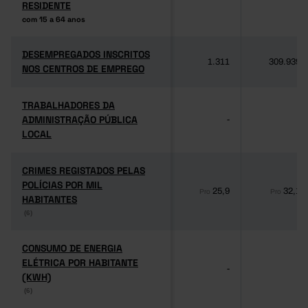
RESIDENTE
RESIDENTE
com 15 a 64 anos
com 15 a 64 anos
DESEMPREGADOS INSCRITOS
DESEMPREGADOS INSCRITOS
1.311
309.939
NOS CENTROS DE EMPREGO
NOS CENTROS DE EMPREGO
TRABALHADORES DA
TRABALHADORES DA
ADMINISTRAÇÃO PÚBLICA
ADMINISTRAÇÃO PÚBLICA
-
-
LOCAL
LOCAL
CRIMES REGISTADOS PELAS
CRIMES REGISTADOS PELAS
POLÍCIAS POR MIL
POLÍCIAS POR MIL
25,9
32,1
Pro
Pro
HABITANTES
HABITANTES
(6)
(6)
CONSUMO DE ENERGIA
CONSUMO DE ENERGIA
ELÉTRICA POR HABITANTE
ELÉTRICA POR HABITANTE
-
-
(KWH)
(KWH)
(6)
(6)