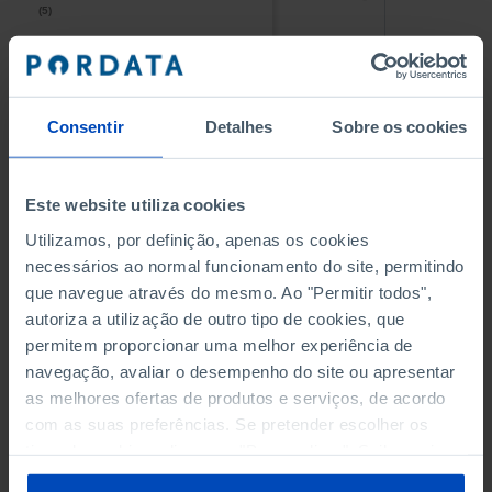
(5)
(5)
PESSOAL AO SERVIÇO NAS
PESSOAL AO SERVIÇO NAS
EMPRESAS NÃO FINANCEIRAS
EMPRESAS NÃO FINANCEIRAS
-
-
(5)
(5)
Consentir
Detalhes
Sobre os cookies
PESSOAL AO SERVIÇO NAS
PESSOAL AO SERVIÇO NAS
QUATRO MAIORES EMPRESAS
QUATRO MAIORES EMPRESAS
-
-
Este website utiliza cookies
DO MUNICÍPIO (%)
DO MUNICÍPIO (%)
Empresas não financeiras
Empresas não financeiras
Utilizamos, por definição, apenas os cookies
necessários ao normal funcionamento do site, permitindo
VOLUME DE NEGÓCIOS DAS
VOLUME DE NEGÓCIOS DAS
que navegue através do mesmo. Ao "Permitir todos",
QUATRO MAIORES EMPRESAS
QUATRO MAIORES EMPRESAS
autoriza a utilização de outro tipo de cookies, que
-
-
DO MUNICÍPIO (%)
DO MUNICÍPIO (%)
permitem proporcionar uma melhor experiência de
Empresas não financeiras
Empresas não financeiras
navegação, avaliar o desempenho do site ou apresentar
as melhores ofertas de produtos e serviços, de acordo
BANCOS, CAIXAS ECONÓMICAS
BANCOS, CAIXAS ECONÓMICAS
-
-
com as suas preferências. Se pretender escolher os
tipos de cookies, clique em "Personalizar". Saiba mais
CAIXAS DE CRÉDITO AGRÍCOLA
CAIXAS DE CRÉDITO AGRÍCOLA
sobre cookies através da gestão de preferências ou da
-
-