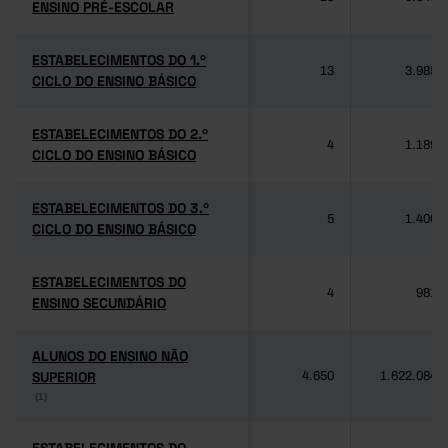
ENSINO PRÉ-ESCOLAR
ENSINO PRÉ-ESCOLAR
ESTABELECIMENTOS DO 1.º
ESTABELECIMENTOS DO 1.º
13
3.985
CICLO DO ENSINO BÁSICO
CICLO DO ENSINO BÁSICO
ESTABELECIMENTOS DO 2.º
ESTABELECIMENTOS DO 2.º
4
1.189
CICLO DO ENSINO BÁSICO
CICLO DO ENSINO BÁSICO
ESTABELECIMENTOS DO 3.º
ESTABELECIMENTOS DO 3.º
5
1.406
CICLO DO ENSINO BÁSICO
CICLO DO ENSINO BÁSICO
ESTABELECIMENTOS DO
ESTABELECIMENTOS DO
4
981
ENSINO SECUNDÁRIO
ENSINO SECUNDÁRIO
ALUNOS DO ENSINO NÃO
ALUNOS DO ENSINO NÃO
SUPERIOR
SUPERIOR
4.650
1.622.084
(1)
(1)