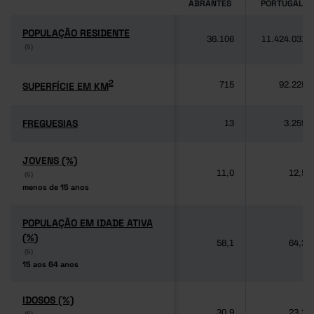
ABRANTES
PORTUGAL
POPULAÇÃO RESIDENTE
POPULAÇÃO RESIDENTE
36.106
11.424.031
(6)
(6)
2
2
SUPERFÍCIE EM KM
SUPERFÍCIE EM KM
715
92.225
FREGUESIAS
FREGUESIAS
13
3.259
JOVENS (%)
JOVENS (%)
11,0
12,5
(6)
(6)
menos de 15 anos
menos de 15 anos
POPULAÇÃO EM IDADE ATIVA
POPULAÇÃO EM IDADE ATIVA
(%)
(%)
58,1
64,3
(6)
(6)
15 aos 64 anos
15 aos 64 anos
IDOSOS (%)
IDOSOS (%)
30,9
23,2
(6)
(6)