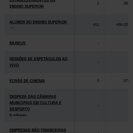
ESTABELECIMENTOS DO
ESTABELECIMENTOS DO
1
292
ENSINO SUPERIOR
ENSINO SUPERIOR
ALUNOS DO ENSINO SUPERIOR
ALUNOS DO ENSINO SUPERIOR
451
456.032
(1)
(1)
MUSEUS
MUSEUS
-
-
SESSÕES DE ESPETÁCULOS AO
SESSÕES DE ESPETÁCULOS AO
-
-
VIVO
VIVO
ECRÃS DE CINEMA
ECRÃS DE CINEMA
0
579
DESPESA DAS CÂMARAS
DESPESA DAS CÂMARAS
MUNICIPAIS EM CULTURA E
MUNICIPAIS EM CULTURA E
-
-
DESPORTO
DESPORTO
€, milhares
€, milhares
EMPRESAS NÃO FINANCEIRAS
EMPRESAS NÃO FINANCEIRAS
-
-