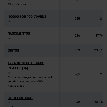
65 e mais anos
65 e mais anos
IDOSOS POR 100 JOVENS
IDOSOS POR 100 JOVENS
285
189
(6)
(6)
NASCIMENTOS
NASCIMENTOS
224
87.764
(4)
(4)
ÓBITOS
ÓBITOS
573
121.817
TAXA DE MORTALIDADE
TAXA DE MORTALIDADE
INFANTIL (‰)
INFANTIL (‰)
(6)
(6)
4,5
2,8
óbitos de crianças com menos de 1
óbitos de crianças com menos de 1
ano de idade por cada 1000
ano de idade por cada 1000
nascimentos
nascimentos
SALDO NATURAL
SALDO NATURAL
-349
-34.053
(6)
(6)