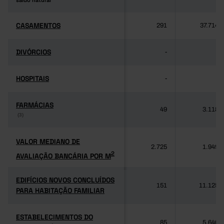
saldo natural
saldo natural
CASAMENTOS
CASAMENTOS
291
37.714
DIVÓRCIOS
DIVÓRCIOS
-
-
HOSPITAIS
HOSPITAIS
-
-
FARMÁCIAS
FARMÁCIAS
49
3.118
(3)
(3)
VALOR MEDIANO DE
VALOR MEDIANO DE
2.725
1.949
2
AVALIAÇÃO BANCÁRIA POR M
2
AVALIAÇÃO BANCÁRIA POR M
EDIFÍCIOS NOVOS CONCLUÍDOS
EDIFÍCIOS NOVOS CONCLUÍDOS
151
11.125
PARA HABITAÇÃO FAMILIAR
PARA HABITAÇÃO FAMILIAR
ESTABELECIMENTOS DO
ESTABELECIMENTOS DO
85
5.640