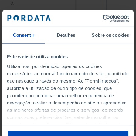
(5)
(5)
PESSOAL AO SERVIÇO NAS
PESSOAL AO SERVIÇO NAS
EMPRESAS NÃO FINANCEIRAS
EMPRESAS NÃO FINANCEIRAS
-
-
(5)
(5)
Consentir
Detalhes
Sobre os cookies
PESSOAL AO SERVIÇO NAS
PESSOAL AO SERVIÇO NAS
QUATRO MAIORES EMPRESAS
QUATRO MAIORES EMPRESAS
-
-
Este website utiliza cookies
DO MUNICÍPIO (%)
DO MUNICÍPIO (%)
Empresas não financeiras
Empresas não financeiras
Utilizamos, por definição, apenas os cookies
necessários ao normal funcionamento do site, permitindo
VOLUME DE NEGÓCIOS DAS
VOLUME DE NEGÓCIOS DAS
que navegue através do mesmo. Ao "Permitir todos",
QUATRO MAIORES EMPRESAS
QUATRO MAIORES EMPRESAS
autoriza a utilização de outro tipo de cookies, que
-
-
DO MUNICÍPIO (%)
DO MUNICÍPIO (%)
permitem proporcionar uma melhor experiência de
Empresas não financeiras
Empresas não financeiras
navegação, avaliar o desempenho do site ou apresentar
as melhores ofertas de produtos e serviços, de acordo
BANCOS, CAIXAS ECONÓMICAS
BANCOS, CAIXAS ECONÓMICAS
-
-
com as suas preferências. Se pretender escolher os
tipos de cookies, clique em "Personalizar". Saiba mais
CAIXAS DE CRÉDITO AGRÍCOLA
CAIXAS DE CRÉDITO AGRÍCOLA
sobre cookies através da gestão de preferências ou da
-
-