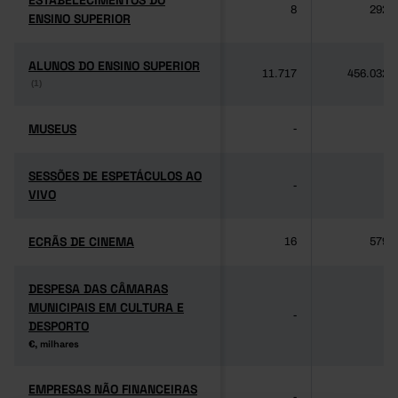
ESTABELECIMENTOS DO
ESTABELECIMENTOS DO
8
292
ENSINO SUPERIOR
ENSINO SUPERIOR
ALUNOS DO ENSINO SUPERIOR
ALUNOS DO ENSINO SUPERIOR
11.717
456.032
(1)
(1)
MUSEUS
MUSEUS
-
-
SESSÕES DE ESPETÁCULOS AO
SESSÕES DE ESPETÁCULOS AO
-
-
VIVO
VIVO
ECRÃS DE CINEMA
ECRÃS DE CINEMA
16
579
DESPESA DAS CÂMARAS
DESPESA DAS CÂMARAS
MUNICIPAIS EM CULTURA E
MUNICIPAIS EM CULTURA E
-
-
DESPORTO
DESPORTO
€, milhares
€, milhares
EMPRESAS NÃO FINANCEIRAS
EMPRESAS NÃO FINANCEIRAS
-
-