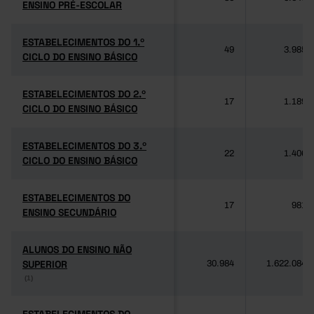
ENSINO PRÉ-ESCOLAR
ENSINO PRÉ-ESCOLAR
ESTABELECIMENTOS DO 1.º
ESTABELECIMENTOS DO 1.º
49
3.985
CICLO DO ENSINO BÁSICO
CICLO DO ENSINO BÁSICO
ESTABELECIMENTOS DO 2.º
ESTABELECIMENTOS DO 2.º
17
1.189
CICLO DO ENSINO BÁSICO
CICLO DO ENSINO BÁSICO
ESTABELECIMENTOS DO 3.º
ESTABELECIMENTOS DO 3.º
22
1.406
CICLO DO ENSINO BÁSICO
CICLO DO ENSINO BÁSICO
ESTABELECIMENTOS DO
ESTABELECIMENTOS DO
17
981
ENSINO SECUNDÁRIO
ENSINO SECUNDÁRIO
ALUNOS DO ENSINO NÃO
ALUNOS DO ENSINO NÃO
SUPERIOR
SUPERIOR
30.984
1.622.084
(1)
(1)