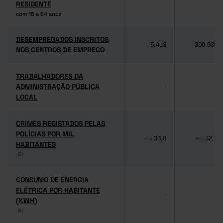
RESIDENTE
RESIDENTE
com 15 a 64 anos
com 15 a 64 anos
DESEMPREGADOS INSCRITOS
DESEMPREGADOS INSCRITOS
5.418
309.939
NOS CENTROS DE EMPREGO
NOS CENTROS DE EMPREGO
TRABALHADORES DA
TRABALHADORES DA
ADMINISTRAÇÃO PÚBLICA
ADMINISTRAÇÃO PÚBLICA
-
-
LOCAL
LOCAL
CRIMES REGISTADOS PELAS
CRIMES REGISTADOS PELAS
POLÍCIAS POR MIL
POLÍCIAS POR MIL
33,0
32,1
Pro
Pro
HABITANTES
HABITANTES
(6)
(6)
CONSUMO DE ENERGIA
CONSUMO DE ENERGIA
ELÉTRICA POR HABITANTE
ELÉTRICA POR HABITANTE
-
-
(KWH)
(KWH)
(6)
(6)