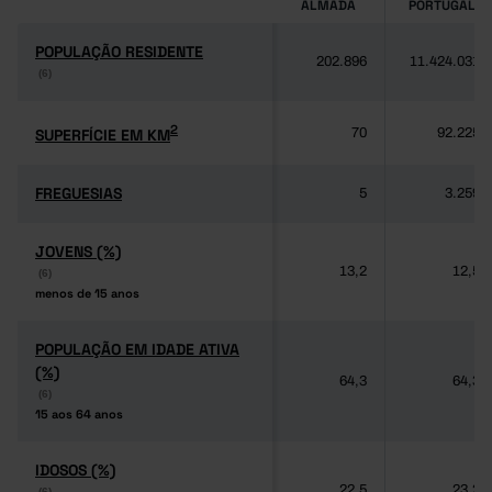
ALMADA
PORTUGAL
POPULAÇÃO RESIDENTE
POPULAÇÃO RESIDENTE
202.896
11.424.031
(6)
(6)
2
2
SUPERFÍCIE EM KM
SUPERFÍCIE EM KM
70
92.225
FREGUESIAS
FREGUESIAS
5
3.259
JOVENS (%)
JOVENS (%)
13,2
12,5
(6)
(6)
menos de 15 anos
menos de 15 anos
POPULAÇÃO EM IDADE ATIVA
POPULAÇÃO EM IDADE ATIVA
(%)
(%)
64,3
64,3
(6)
(6)
15 aos 64 anos
15 aos 64 anos
IDOSOS (%)
IDOSOS (%)
22,5
23,2
(6)
(6)