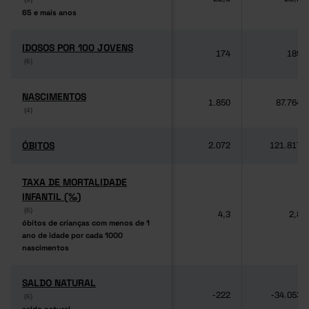
65 e mais anos
65 e mais anos
IDOSOS POR 100 JOVENS
IDOSOS POR 100 JOVENS
174
189
(6)
(6)
NASCIMENTOS
NASCIMENTOS
1.850
87.764
(4)
(4)
ÓBITOS
ÓBITOS
2.072
121.817
TAXA DE MORTALIDADE
TAXA DE MORTALIDADE
INFANTIL (‰)
INFANTIL (‰)
(6)
(6)
4,3
2,8
óbitos de crianças com menos de 1
óbitos de crianças com menos de 1
ano de idade por cada 1000
ano de idade por cada 1000
nascimentos
nascimentos
SALDO NATURAL
SALDO NATURAL
-222
-34.053
(6)
(6)