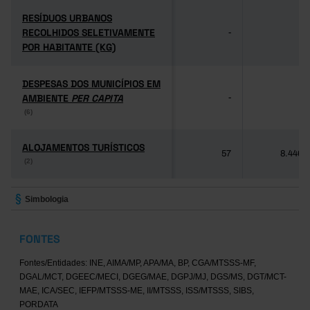
RESÍDUOS URBANOS
RESÍDUOS URBANOS
RECOLHIDOS SELETIVAMENTE
RECOLHIDOS SELETIVAMENTE
-
-
POR HABITANTE (KG)
POR HABITANTE (KG)
DESPESAS DOS MUNICÍPIOS EM
DESPESAS DOS MUNICÍPIOS EM
AMBIENTE
AMBIENTE
PER CAPITA
PER CAPITA
-
-
(6)
(6)
ALOJAMENTOS TURÍSTICOS
ALOJAMENTOS TURÍSTICOS
57
8.446
(2)
(2)
Simbologia
FONTES
Fontes/Entidades: INE, AIMA/MP, APA/MA, BP, CGA/MTSSS-MF,
DGAL/MCT, DGEEC/MECI, DGEG/MAE, DGPJ/MJ, DGS/MS, DGT/MCT-
MAE, ICA/SEC, IEFP/MTSSS-ME, II/MTSSS, ISS/MTSSS, SIBS,
PORDATA