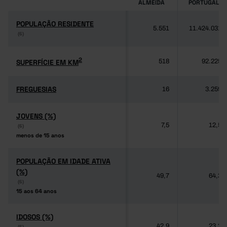
ALMEIDA
PORTUGAL
POPULAÇÃO RESIDENTE
POPULAÇÃO RESIDENTE
5.551
11.424.031
(6)
(6)
2
2
SUPERFÍCIE EM KM
SUPERFÍCIE EM KM
518
92.225
FREGUESIAS
FREGUESIAS
16
3.259
JOVENS (%)
JOVENS (%)
7,5
12,5
(6)
(6)
menos de 15 anos
menos de 15 anos
POPULAÇÃO EM IDADE ATIVA
POPULAÇÃO EM IDADE ATIVA
(%)
(%)
49,7
64,3
(6)
(6)
15 aos 64 anos
15 aos 64 anos
IDOSOS (%)
IDOSOS (%)
42,9
23,2
(6)
(6)