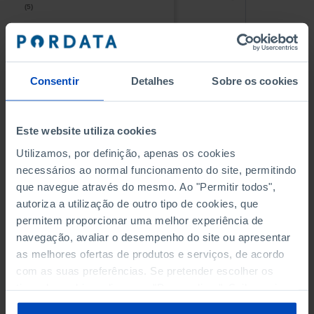
(5)
(5)
PESSOAL AO SERVIÇO NAS
PESSOAL AO SERVIÇO NAS
EMPRESAS NÃO FINANCEIRAS
EMPRESAS NÃO FINANCEIRAS
-
-
(5)
(5)
Consentir
Detalhes
Sobre os cookies
PESSOAL AO SERVIÇO NAS
PESSOAL AO SERVIÇO NAS
QUATRO MAIORES EMPRESAS
QUATRO MAIORES EMPRESAS
-
-
Este website utiliza cookies
DO MUNICÍPIO (%)
DO MUNICÍPIO (%)
Empresas não financeiras
Empresas não financeiras
Utilizamos, por definição, apenas os cookies
necessários ao normal funcionamento do site, permitindo
VOLUME DE NEGÓCIOS DAS
VOLUME DE NEGÓCIOS DAS
que navegue através do mesmo. Ao "Permitir todos",
QUATRO MAIORES EMPRESAS
QUATRO MAIORES EMPRESAS
autoriza a utilização de outro tipo de cookies, que
-
-
DO MUNICÍPIO (%)
DO MUNICÍPIO (%)
permitem proporcionar uma melhor experiência de
Empresas não financeiras
Empresas não financeiras
navegação, avaliar o desempenho do site ou apresentar
as melhores ofertas de produtos e serviços, de acordo
BANCOS, CAIXAS ECONÓMICAS
BANCOS, CAIXAS ECONÓMICAS
-
-
com as suas preferências. Se pretender escolher os
tipos de cookies, clique em "Personalizar". Saiba mais
CAIXAS DE CRÉDITO AGRÍCOLA
CAIXAS DE CRÉDITO AGRÍCOLA
sobre cookies através da gestão de preferências ou da
-
-