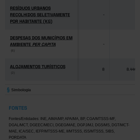
RESÍDUOS URBANOS
RESÍDUOS URBANOS
RECOLHIDOS SELETIVAMENTE
RECOLHIDOS SELETIVAMENTE
-
-
POR HABITANTE (KG)
POR HABITANTE (KG)
DESPESAS DOS MUNICÍPIOS EM
DESPESAS DOS MUNICÍPIOS EM
AMBIENTE
AMBIENTE
PER CAPITA
PER CAPITA
-
-
(6)
(6)
ALOJAMENTOS TURÍSTICOS
ALOJAMENTOS TURÍSTICOS
8
8.446
(2)
(2)
Simbologia
FONTES
Fontes/Entidades: INE, AIMA/MP, APA/MA, BP, CGA/MTSSS-MF,
DGAL/MCT, DGEEC/MECI, DGEG/MAE, DGPJ/MJ, DGS/MS, DGT/MCT-
MAE, ICA/SEC, IEFP/MTSSS-ME, II/MTSSS, ISS/MTSSS, SIBS,
PORDATA