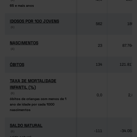
65 e mais anos
65 e mais anos
IDOSOS POR 100 JOVENS
IDOSOS POR 100 JOVENS
562
189
(6)
(6)
NASCIMENTOS
NASCIMENTOS
23
87.764
(4)
(4)
ÓBITOS
ÓBITOS
134
121.817
TAXA DE MORTALIDADE
TAXA DE MORTALIDADE
INFANTIL (‰)
INFANTIL (‰)
(6)
(6)
0,0
2,8
óbitos de crianças com menos de 1
óbitos de crianças com menos de 1
ano de idade por cada 1000
ano de idade por cada 1000
nascimentos
nascimentos
SALDO NATURAL
SALDO NATURAL
-111
-34.053
(6)
(6)