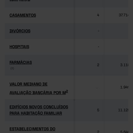
saldo natural
saldo natural
CASAMENTOS
CASAMENTOS
4
37.714
DIVÓRCIOS
DIVÓRCIOS
-
-
HOSPITAIS
HOSPITAIS
-
-
FARMÁCIAS
FARMÁCIAS
2
3.118
(3)
(3)
VALOR MEDIANO DE
VALOR MEDIANO DE
1.949
...
2
AVALIAÇÃO BANCÁRIA POR M
2
AVALIAÇÃO BANCÁRIA POR M
EDIFÍCIOS NOVOS CONCLUÍDOS
EDIFÍCIOS NOVOS CONCLUÍDOS
5
11.125
PARA HABITAÇÃO FAMILIAR
PARA HABITAÇÃO FAMILIAR
ESTABELECIMENTOS DO
ESTABELECIMENTOS DO
2
5.640