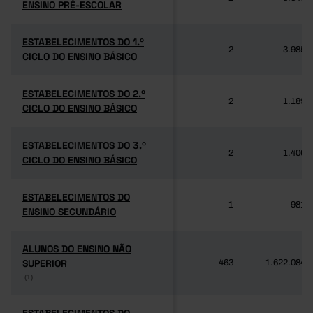
ENSINO PRÉ-ESCOLAR
ENSINO PRÉ-ESCOLAR
ESTABELECIMENTOS DO 1.º
ESTABELECIMENTOS DO 1.º
2
3.985
CICLO DO ENSINO BÁSICO
CICLO DO ENSINO BÁSICO
ESTABELECIMENTOS DO 2.º
ESTABELECIMENTOS DO 2.º
2
1.189
CICLO DO ENSINO BÁSICO
CICLO DO ENSINO BÁSICO
ESTABELECIMENTOS DO 3.º
ESTABELECIMENTOS DO 3.º
2
1.406
CICLO DO ENSINO BÁSICO
CICLO DO ENSINO BÁSICO
ESTABELECIMENTOS DO
ESTABELECIMENTOS DO
1
981
ENSINO SECUNDÁRIO
ENSINO SECUNDÁRIO
ALUNOS DO ENSINO NÃO
ALUNOS DO ENSINO NÃO
SUPERIOR
SUPERIOR
463
1.622.084
(1)
(1)