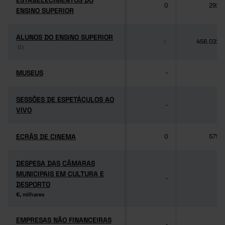
ESTABELECIMENTOS DO
ESTABELECIMENTOS DO
0
292
ENSINO SUPERIOR
ENSINO SUPERIOR
ALUNOS DO ENSINO SUPERIOR
ALUNOS DO ENSINO SUPERIOR
456.032
//
(1)
(1)
MUSEUS
MUSEUS
-
-
SESSÕES DE ESPETÁCULOS AO
SESSÕES DE ESPETÁCULOS AO
-
-
VIVO
VIVO
ECRÃS DE CINEMA
ECRÃS DE CINEMA
0
579
DESPESA DAS CÂMARAS
DESPESA DAS CÂMARAS
MUNICIPAIS EM CULTURA E
MUNICIPAIS EM CULTURA E
-
-
DESPORTO
DESPORTO
€, milhares
€, milhares
EMPRESAS NÃO FINANCEIRAS
EMPRESAS NÃO FINANCEIRAS
-
-