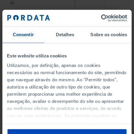
(5)
(5)
PESSOAL AO SERVIÇO NAS
PESSOAL AO SERVIÇO NAS
EMPRESAS NÃO FINANCEIRAS
EMPRESAS NÃO FINANCEIRAS
-
-
(5)
(5)
Consentir
Detalhes
Sobre os cookies
PESSOAL AO SERVIÇO NAS
PESSOAL AO SERVIÇO NAS
QUATRO MAIORES EMPRESAS
QUATRO MAIORES EMPRESAS
-
-
Este website utiliza cookies
DO MUNICÍPIO (%)
DO MUNICÍPIO (%)
Empresas não financeiras
Empresas não financeiras
Utilizamos, por definição, apenas os cookies
necessários ao normal funcionamento do site, permitindo
VOLUME DE NEGÓCIOS DAS
VOLUME DE NEGÓCIOS DAS
que navegue através do mesmo. Ao "Permitir todos",
QUATRO MAIORES EMPRESAS
QUATRO MAIORES EMPRESAS
autoriza a utilização de outro tipo de cookies, que
-
-
DO MUNICÍPIO (%)
DO MUNICÍPIO (%)
permitem proporcionar uma melhor experiência de
Empresas não financeiras
Empresas não financeiras
navegação, avaliar o desempenho do site ou apresentar
as melhores ofertas de produtos e serviços, de acordo
BANCOS, CAIXAS ECONÓMICAS
BANCOS, CAIXAS ECONÓMICAS
-
-
com as suas preferências. Se pretender escolher os
tipos de cookies, clique em "Personalizar". Saiba mais
CAIXAS DE CRÉDITO AGRÍCOLA
CAIXAS DE CRÉDITO AGRÍCOLA
sobre cookies através da gestão de preferências ou da
-
-