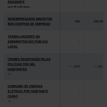
RESIDENTE
RESIDENTE
com 15 a 64 anos
com 15 a 64 anos
DESEMPREGADOS INSCRITOS
DESEMPREGADOS INSCRITOS
499
309.939
NOS CENTROS DE EMPREGO
NOS CENTROS DE EMPREGO
TRABALHADORES DA
TRABALHADORES DA
ADMINISTRAÇÃO PÚBLICA
ADMINISTRAÇÃO PÚBLICA
-
-
LOCAL
LOCAL
CRIMES REGISTADOS PELAS
CRIMES REGISTADOS PELAS
POLÍCIAS POR MIL
POLÍCIAS POR MIL
18,0
32,1
Pro
Pro
HABITANTES
HABITANTES
(6)
(6)
CONSUMO DE ENERGIA
CONSUMO DE ENERGIA
ELÉTRICA POR HABITANTE
ELÉTRICA POR HABITANTE
-
-
(KWH)
(KWH)
(6)
(6)