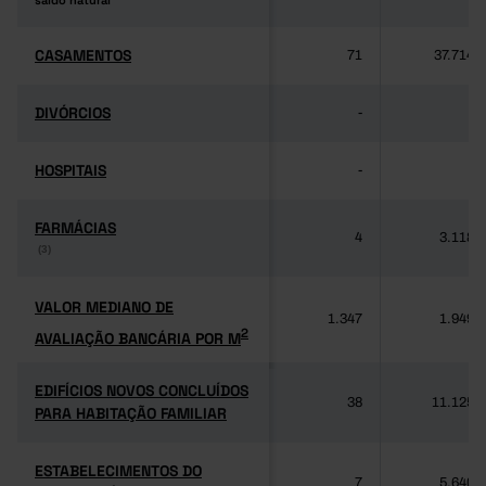
saldo natural
saldo natural
CASAMENTOS
CASAMENTOS
71
37.714
DIVÓRCIOS
DIVÓRCIOS
-
-
HOSPITAIS
HOSPITAIS
-
-
FARMÁCIAS
FARMÁCIAS
4
3.118
(3)
(3)
VALOR MEDIANO DE
VALOR MEDIANO DE
1.347
1.949
2
AVALIAÇÃO BANCÁRIA POR M
2
AVALIAÇÃO BANCÁRIA POR M
EDIFÍCIOS NOVOS CONCLUÍDOS
EDIFÍCIOS NOVOS CONCLUÍDOS
38
11.125
PARA HABITAÇÃO FAMILIAR
PARA HABITAÇÃO FAMILIAR
ESTABELECIMENTOS DO
ESTABELECIMENTOS DO
7
5.640