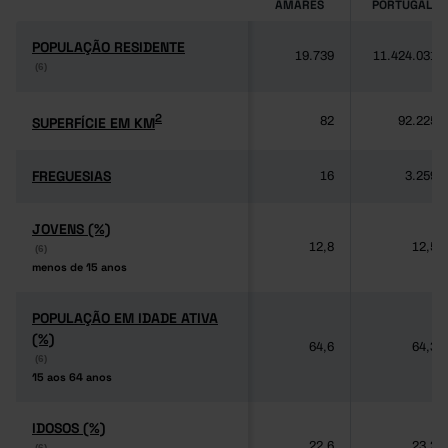
AMARES
PORTUGAL
POPULAÇÃO RESIDENTE
POPULAÇÃO RESIDENTE
19.739
11.424.031
(6)
(6)
2
2
SUPERFÍCIE EM KM
SUPERFÍCIE EM KM
82
92.225
FREGUESIAS
FREGUESIAS
16
3.259
JOVENS (%)
JOVENS (%)
12,8
12,5
(6)
(6)
menos de 15 anos
menos de 15 anos
POPULAÇÃO EM IDADE ATIVA
POPULAÇÃO EM IDADE ATIVA
(%)
(%)
64,6
64,3
(6)
(6)
15 aos 64 anos
15 aos 64 anos
IDOSOS (%)
IDOSOS (%)
22,6
23,2
(6)
(6)