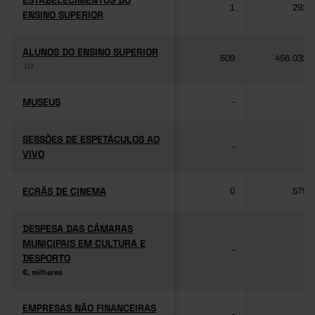
ESTABELECIMENTOS DO
ESTABELECIMENTOS DO
1
292
ENSINO SUPERIOR
ENSINO SUPERIOR
ALUNOS DO ENSINO SUPERIOR
ALUNOS DO ENSINO SUPERIOR
509
456.032
(1)
(1)
MUSEUS
MUSEUS
-
-
SESSÕES DE ESPETÁCULOS AO
SESSÕES DE ESPETÁCULOS AO
-
-
VIVO
VIVO
ECRÃS DE CINEMA
ECRÃS DE CINEMA
0
579
DESPESA DAS CÂMARAS
DESPESA DAS CÂMARAS
MUNICIPAIS EM CULTURA E
MUNICIPAIS EM CULTURA E
-
-
DESPORTO
DESPORTO
€, milhares
€, milhares
EMPRESAS NÃO FINANCEIRAS
EMPRESAS NÃO FINANCEIRAS
-
-