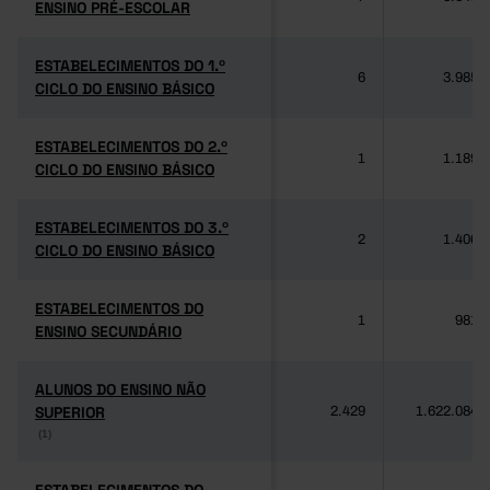
ENSINO PRÉ-ESCOLAR
ENSINO PRÉ-ESCOLAR
ESTABELECIMENTOS DO 1.º
ESTABELECIMENTOS DO 1.º
6
3.985
CICLO DO ENSINO BÁSICO
CICLO DO ENSINO BÁSICO
ESTABELECIMENTOS DO 2.º
ESTABELECIMENTOS DO 2.º
1
1.189
CICLO DO ENSINO BÁSICO
CICLO DO ENSINO BÁSICO
ESTABELECIMENTOS DO 3.º
ESTABELECIMENTOS DO 3.º
2
1.406
CICLO DO ENSINO BÁSICO
CICLO DO ENSINO BÁSICO
ESTABELECIMENTOS DO
ESTABELECIMENTOS DO
1
981
ENSINO SECUNDÁRIO
ENSINO SECUNDÁRIO
ALUNOS DO ENSINO NÃO
ALUNOS DO ENSINO NÃO
SUPERIOR
SUPERIOR
2.429
1.622.084
(1)
(1)