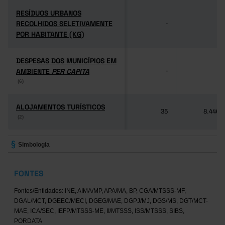
RESÍDUOS URBANOS
RESÍDUOS URBANOS
RECOLHIDOS SELETIVAMENTE
RECOLHIDOS SELETIVAMENTE
-
-
POR HABITANTE (KG)
POR HABITANTE (KG)
DESPESAS DOS MUNICÍPIOS EM
DESPESAS DOS MUNICÍPIOS EM
AMBIENTE
AMBIENTE
PER CAPITA
PER CAPITA
-
-
(6)
(6)
ALOJAMENTOS TURÍSTICOS
ALOJAMENTOS TURÍSTICOS
35
8.446
(2)
(2)
Simbologia
FONTES
Fontes/Entidades: INE, AIMA/MP, APA/MA, BP, CGA/MTSSS-MF,
DGAL/MCT, DGEEC/MECI, DGEG/MAE, DGPJ/MJ, DGS/MS, DGT/MCT-
MAE, ICA/SEC, IEFP/MTSSS-ME, II/MTSSS, ISS/MTSSS, SIBS,
PORDATA