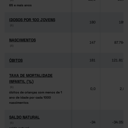
65 e mais anos
65 e mais anos
IDOSOS POR 100 JOVENS
IDOSOS POR 100 JOVENS
180
189
(6)
(6)
NASCIMENTOS
NASCIMENTOS
147
87.764
(4)
(4)
ÓBITOS
ÓBITOS
181
121.817
TAXA DE MORTALIDADE
TAXA DE MORTALIDADE
INFANTIL (‰)
INFANTIL (‰)
(6)
(6)
0,0
2,8
óbitos de crianças com menos de 1
óbitos de crianças com menos de 1
ano de idade por cada 1000
ano de idade por cada 1000
nascimentos
nascimentos
SALDO NATURAL
SALDO NATURAL
-34
-34.053
(6)
(6)