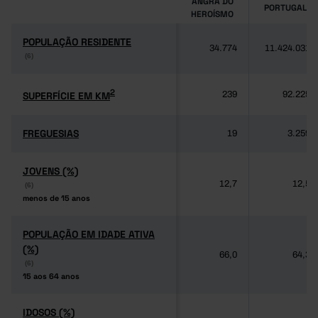
ANGRA DO
PORTUGAL
HEROÍSMO
POPULAÇÃO RESIDENTE
POPULAÇÃO RESIDENTE
34.774
11.424.031
(6)
(6)
2
2
SUPERFÍCIE EM KM
SUPERFÍCIE EM KM
239
92.225
FREGUESIAS
FREGUESIAS
19
3.259
JOVENS (%)
JOVENS (%)
12,7
12,5
(6)
(6)
menos de 15 anos
menos de 15 anos
POPULAÇÃO EM IDADE ATIVA
POPULAÇÃO EM IDADE ATIVA
(%)
(%)
66,0
64,3
(6)
(6)
15 aos 64 anos
15 aos 64 anos
IDOSOS (%)
IDOSOS (%)