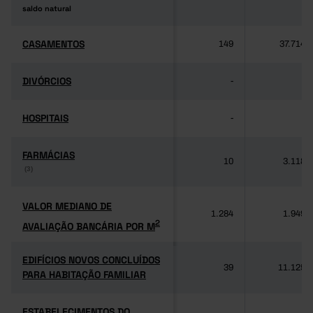
saldo natural
saldo natural
CASAMENTOS
CASAMENTOS
149
37.714
DIVÓRCIOS
DIVÓRCIOS
-
-
HOSPITAIS
HOSPITAIS
-
-
FARMÁCIAS
FARMÁCIAS
10
3.118
(3)
(3)
VALOR MEDIANO DE
VALOR MEDIANO DE
1.284
1.949
2
AVALIAÇÃO BANCÁRIA POR M
2
AVALIAÇÃO BANCÁRIA POR M
EDIFÍCIOS NOVOS CONCLUÍDOS
EDIFÍCIOS NOVOS CONCLUÍDOS
39
11.125
PARA HABITAÇÃO FAMILIAR
PARA HABITAÇÃO FAMILIAR
ESTABELECIMENTOS DO
ESTABELECIMENTOS DO