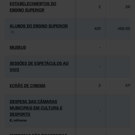
ESTABELECIMENTOS DO
ESTABELECIMENTOS DO
2
292
ENSINO SUPERIOR
ENSINO SUPERIOR
ALUNOS DO ENSINO SUPERIOR
ALUNOS DO ENSINO SUPERIOR
420
456.032
(1)
(1)
MUSEUS
MUSEUS
-
-
SESSÕES DE ESPETÁCULOS AO
SESSÕES DE ESPETÁCULOS AO
-
-
VIVO
VIVO
ECRÃS DE CINEMA
ECRÃS DE CINEMA
2
579
DESPESA DAS CÂMARAS
DESPESA DAS CÂMARAS
MUNICIPAIS EM CULTURA E
MUNICIPAIS EM CULTURA E
-
-
DESPORTO
DESPORTO
€, milhares
€, milhares