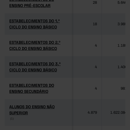
28
5.640
ENSINO PRÉ-ESCOLAR
ENSINO PRÉ-ESCOLAR
ESTABELECIMENTOS DO 1.º
ESTABELECIMENTOS DO 1.º
18
3.985
CICLO DO ENSINO BÁSICO
CICLO DO ENSINO BÁSICO
ESTABELECIMENTOS DO 2.º
ESTABELECIMENTOS DO 2.º
4
1.189
CICLO DO ENSINO BÁSICO
CICLO DO ENSINO BÁSICO
ESTABELECIMENTOS DO 3.º
ESTABELECIMENTOS DO 3.º
4
1.406
CICLO DO ENSINO BÁSICO
CICLO DO ENSINO BÁSICO
ESTABELECIMENTOS DO
ESTABELECIMENTOS DO
4
981
ENSINO SECUNDÁRIO
ENSINO SECUNDÁRIO
ALUNOS DO ENSINO NÃO
ALUNOS DO ENSINO NÃO
SUPERIOR
SUPERIOR
4.879
1.622.084
(1)
(1)