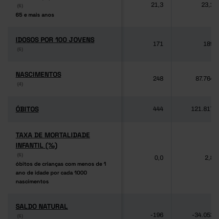
21,3
23,2
(6)
(6)
65 e mais anos
65 e mais anos
IDOSOS POR 100 JOVENS
IDOSOS POR 100 JOVENS
171
189
(6)
(6)
NASCIMENTOS
NASCIMENTOS
248
87.764
(4)
(4)
ÓBITOS
ÓBITOS
444
121.817
TAXA DE MORTALIDADE
TAXA DE MORTALIDADE
INFANTIL (‰)
INFANTIL (‰)
(6)
(6)
0,0
2,8
óbitos de crianças com menos de 1
óbitos de crianças com menos de 1
ano de idade por cada 1000
ano de idade por cada 1000
nascimentos
nascimentos
SALDO NATURAL
SALDO NATURAL
-196
-34.053
(6)
(6)