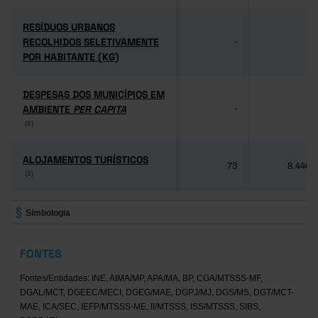
RESÍDUOS URBANOS
RESÍDUOS URBANOS
RECOLHIDOS SELETIVAMENTE
RECOLHIDOS SELETIVAMENTE
-
-
POR HABITANTE (KG)
POR HABITANTE (KG)
DESPESAS DOS MUNICÍPIOS EM
DESPESAS DOS MUNICÍPIOS EM
AMBIENTE
AMBIENTE
PER CAPITA
PER CAPITA
-
-
(6)
(6)
ALOJAMENTOS TURÍSTICOS
ALOJAMENTOS TURÍSTICOS
73
8.446
(2)
(2)
Simbologia
FONTES
Fontes/Entidades: INE, AIMA/MP, APA/MA, BP, CGA/MTSSS-MF,
DGAL/MCT, DGEEC/MECI, DGEG/MAE, DGPJ/MJ, DGS/MS, DGT/MCT-
MAE, ICA/SEC, IEFP/MTSSS-ME, II/MTSSS, ISS/MTSSS, SIBS,