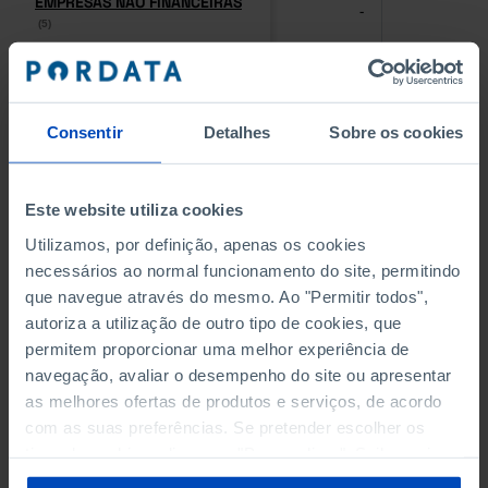
EMPRESAS NÃO FINANCEIRAS
EMPRESAS NÃO FINANCEIRAS
-
-
(5)
(5)
PESSOAL AO SERVIÇO NAS
PESSOAL AO SERVIÇO NAS
EMPRESAS NÃO FINANCEIRAS
EMPRESAS NÃO FINANCEIRAS
-
-
(5)
(5)
Consentir
Detalhes
Sobre os cookies
PESSOAL AO SERVIÇO NAS
PESSOAL AO SERVIÇO NAS
QUATRO MAIORES EMPRESAS
QUATRO MAIORES EMPRESAS
Este website utiliza cookies
-
-
DO MUNICÍPIO (%)
DO MUNICÍPIO (%)
Utilizamos, por definição, apenas os cookies
Empresas não financeiras
Empresas não financeiras
necessários ao normal funcionamento do site, permitindo
que navegue através do mesmo. Ao "Permitir todos",
VOLUME DE NEGÓCIOS DAS
VOLUME DE NEGÓCIOS DAS
autoriza a utilização de outro tipo de cookies, que
QUATRO MAIORES EMPRESAS
QUATRO MAIORES EMPRESAS
-
-
DO MUNICÍPIO (%)
DO MUNICÍPIO (%)
permitem proporcionar uma melhor experiência de
Empresas não financeiras
Empresas não financeiras
navegação, avaliar o desempenho do site ou apresentar
as melhores ofertas de produtos e serviços, de acordo
BANCOS, CAIXAS ECONÓMICAS
BANCOS, CAIXAS ECONÓMICAS
com as suas preferências. Se pretender escolher os
-
-
tipos de cookies, clique em "Personalizar". Saiba mais
sobre cookies através da gestão de preferências ou da
CAIXAS DE CRÉDITO AGRÍCOLA
CAIXAS DE CRÉDITO AGRÍCOLA