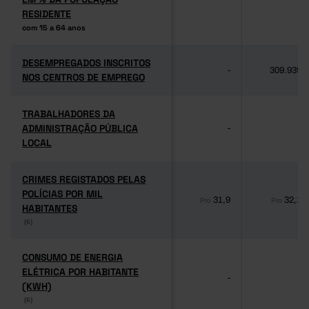
RESIDENTE
RESIDENTE
com 15 a 64 anos
com 15 a 64 anos
DESEMPREGADOS INSCRITOS
DESEMPREGADOS INSCRITOS
-
309.939
NOS CENTROS DE EMPREGO
NOS CENTROS DE EMPREGO
TRABALHADORES DA
TRABALHADORES DA
ADMINISTRAÇÃO PÚBLICA
ADMINISTRAÇÃO PÚBLICA
-
-
LOCAL
LOCAL
CRIMES REGISTADOS PELAS
CRIMES REGISTADOS PELAS
POLÍCIAS POR MIL
POLÍCIAS POR MIL
31,9
32,1
Pro
Pro
HABITANTES
HABITANTES
(6)
(6)
CONSUMO DE ENERGIA
CONSUMO DE ENERGIA
ELÉTRICA POR HABITANTE
ELÉTRICA POR HABITANTE
-
-
(KWH)
(KWH)
(6)
(6)