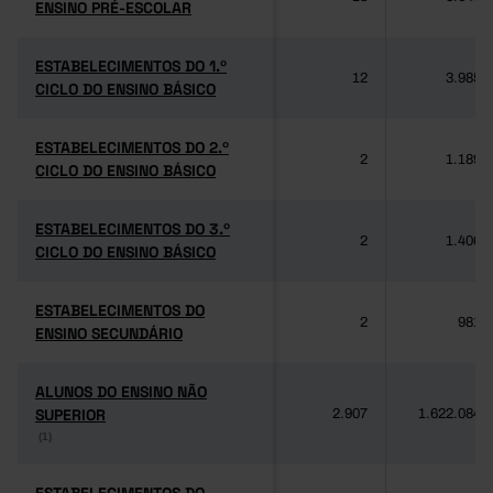
ENSINO PRÉ-ESCOLAR
ENSINO PRÉ-ESCOLAR
ESTABELECIMENTOS DO 1.º
ESTABELECIMENTOS DO 1.º
12
3.985
CICLO DO ENSINO BÁSICO
CICLO DO ENSINO BÁSICO
ESTABELECIMENTOS DO 2.º
ESTABELECIMENTOS DO 2.º
2
1.189
CICLO DO ENSINO BÁSICO
CICLO DO ENSINO BÁSICO
ESTABELECIMENTOS DO 3.º
ESTABELECIMENTOS DO 3.º
2
1.406
CICLO DO ENSINO BÁSICO
CICLO DO ENSINO BÁSICO
ESTABELECIMENTOS DO
ESTABELECIMENTOS DO
2
981
ENSINO SECUNDÁRIO
ENSINO SECUNDÁRIO
ALUNOS DO ENSINO NÃO
ALUNOS DO ENSINO NÃO
SUPERIOR
SUPERIOR
2.907
1.622.084
(1)
(1)