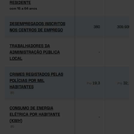
RESIDENTE
RESIDENTE
com 15 a 64 anos
com 15 a 64 anos
DESEMPREGADOS INSCRITOS
DESEMPREGADOS INSCRITOS
380
309.939
NOS CENTROS DE EMPREGO
NOS CENTROS DE EMPREGO
TRABALHADORES DA
TRABALHADORES DA
ADMINISTRAÇÃO PÚBLICA
ADMINISTRAÇÃO PÚBLICA
-
-
LOCAL
LOCAL
CRIMES REGISTADOS PELAS
CRIMES REGISTADOS PELAS
POLÍCIAS POR MIL
POLÍCIAS POR MIL
19,3
32,1
Pro
Pro
HABITANTES
HABITANTES
(6)
(6)
CONSUMO DE ENERGIA
CONSUMO DE ENERGIA
ELÉTRICA POR HABITANTE
ELÉTRICA POR HABITANTE
-
-
(KWH)
(KWH)
(6)
(6)