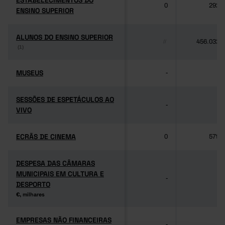
ESTABELECIMENTOS DO
ESTABELECIMENTOS DO
0
292
ENSINO SUPERIOR
ENSINO SUPERIOR
ALUNOS DO ENSINO SUPERIOR
ALUNOS DO ENSINO SUPERIOR
456.032
//
(1)
(1)
MUSEUS
MUSEUS
-
-
SESSÕES DE ESPETÁCULOS AO
SESSÕES DE ESPETÁCULOS AO
-
-
VIVO
VIVO
ECRÃS DE CINEMA
ECRÃS DE CINEMA
0
579
DESPESA DAS CÂMARAS
DESPESA DAS CÂMARAS
MUNICIPAIS EM CULTURA E
MUNICIPAIS EM CULTURA E
-
-
DESPORTO
DESPORTO
€, milhares
€, milhares
EMPRESAS NÃO FINANCEIRAS
EMPRESAS NÃO FINANCEIRAS
-
-