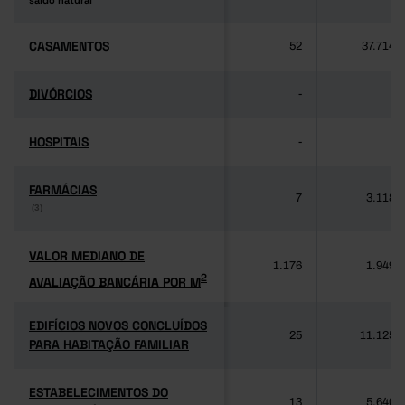
saldo natural
saldo natural
CASAMENTOS
CASAMENTOS
52
37.714
DIVÓRCIOS
DIVÓRCIOS
-
-
HOSPITAIS
HOSPITAIS
-
-
FARMÁCIAS
FARMÁCIAS
7
3.118
(3)
(3)
VALOR MEDIANO DE
VALOR MEDIANO DE
1.176
1.949
2
AVALIAÇÃO BANCÁRIA POR M
2
AVALIAÇÃO BANCÁRIA POR M
EDIFÍCIOS NOVOS CONCLUÍDOS
EDIFÍCIOS NOVOS CONCLUÍDOS
25
11.125
PARA HABITAÇÃO FAMILIAR
PARA HABITAÇÃO FAMILIAR
ESTABELECIMENTOS DO
ESTABELECIMENTOS DO
13
5.640