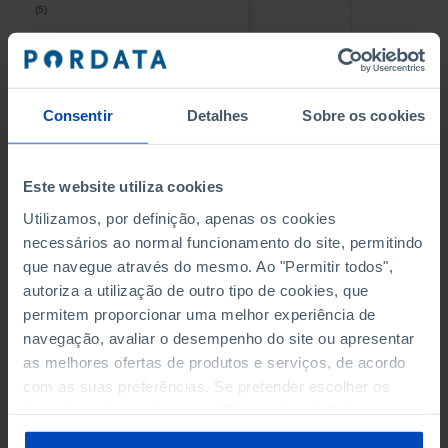
(5)
(5)
PESSOAL AO SERVIÇO NAS
PESSOAL AO SERVIÇO NAS
EMPRESAS NÃO FINANCEIRAS
EMPRESAS NÃO FINANCEIRAS
-
-
(5)
(5)
Consentir
Detalhes
Sobre os cookies
PESSOAL AO SERVIÇO NAS
PESSOAL AO SERVIÇO NAS
QUATRO MAIORES EMPRESAS
QUATRO MAIORES EMPRESAS
-
-
Este website utiliza cookies
DO MUNICÍPIO (%)
DO MUNICÍPIO (%)
Empresas não financeiras
Empresas não financeiras
Utilizamos, por definição, apenas os cookies
necessários ao normal funcionamento do site, permitindo
VOLUME DE NEGÓCIOS DAS
VOLUME DE NEGÓCIOS DAS
que navegue através do mesmo. Ao "Permitir todos",
QUATRO MAIORES EMPRESAS
QUATRO MAIORES EMPRESAS
autoriza a utilização de outro tipo de cookies, que
-
-
DO MUNICÍPIO (%)
DO MUNICÍPIO (%)
permitem proporcionar uma melhor experiência de
Empresas não financeiras
Empresas não financeiras
navegação, avaliar o desempenho do site ou apresentar
as melhores ofertas de produtos e serviços, de acordo
BANCOS, CAIXAS ECONÓMICAS
BANCOS, CAIXAS ECONÓMICAS
-
-
com as suas preferências. Se pretender escolher os
tipos de cookies, clique em "Personalizar". Saiba mais
CAIXAS DE CRÉDITO AGRÍCOLA
CAIXAS DE CRÉDITO AGRÍCOLA
sobre cookies através da gestão de preferências ou da
-
-