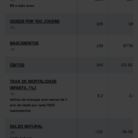
65 e mais anos
65 e mais anos
IDOSOS POR 100 JOVENS
IDOSOS POR 100 JOVENS
226
189
(6)
(6)
NASCIMENTOS
NASCIMENTOS
109
87.764
(4)
(4)
ÓBITOS
ÓBITOS
240
121.817
TAXA DE MORTALIDADE
TAXA DE MORTALIDADE
INFANTIL (‰)
INFANTIL (‰)
(6)
(6)
9,2
2,8
óbitos de crianças com menos de 1
óbitos de crianças com menos de 1
ano de idade por cada 1000
ano de idade por cada 1000
nascimentos
nascimentos
SALDO NATURAL
SALDO NATURAL
-131
-34.053
(6)
(6)