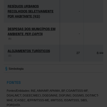
RESÍDUOS URBANOS
RESÍDUOS URBANOS
RECOLHIDOS SELETIVAMENTE
RECOLHIDOS SELETIVAMENTE
-
-
POR HABITANTE (KG)
POR HABITANTE (KG)
DESPESAS DOS MUNICÍPIOS EM
DESPESAS DOS MUNICÍPIOS EM
AMBIENTE
AMBIENTE
PER CAPITA
PER CAPITA
-
-
(6)
(6)
ALOJAMENTOS TURÍSTICOS
ALOJAMENTOS TURÍSTICOS
27
8.446
(2)
(2)
Simbologia
FONTES
Fontes/Entidades: INE, AIMA/MP, APA/MA, BP, CGA/MTSSS-MF,
DGAL/MCT, DGEEC/MECI, DGEG/MAE, DGPJ/MJ, DGS/MS, DGT/MCT-
MAE, ICA/SEC, IEFP/MTSSS-ME, II/MTSSS, ISS/MTSSS, SIBS,
PORDATA