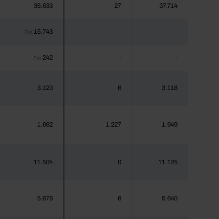
36.633
27
37.714
15.743
-
-
Pro
242
-
-
Pro
3.123
6
3.118
1.662
1.227
1.949
11.504
0
11.125
5.678
6
5.640