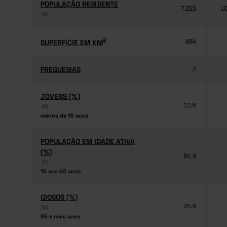
POPULAÇÃO RESIDENTE
POPULAÇÃO RESIDENTE
7.223
10
(6)
(6)
2
2
SUPERFÍCIE EM KM
SUPERFÍCIE EM KM
684
FREGUESIAS
FREGUESIAS
7
JOVENS (%)
JOVENS (%)
12,6
(6)
(6)
menos de 15 anos
menos de 15 anos
POPULAÇÃO EM IDADE ATIVA
POPULAÇÃO EM IDADE ATIVA
(%)
(%)
61,8
(6)
(6)
15 aos 64 anos
15 aos 64 anos
IDOSOS (%)
IDOSOS (%)
25,6
(6)
(6)
65 e mais anos
65 e mais anos