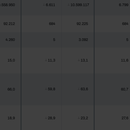
.558.950
6.611
10.599.117
6.799
┴
┴
92.212
684
92.225
684
4.260
5
3.092
5
15,0
11,3
13,1
11,6
┴
┴
59,8
63,6
66,0
60,7
┴
┴
18,9
28,9
23,2
27,6
┴
┴