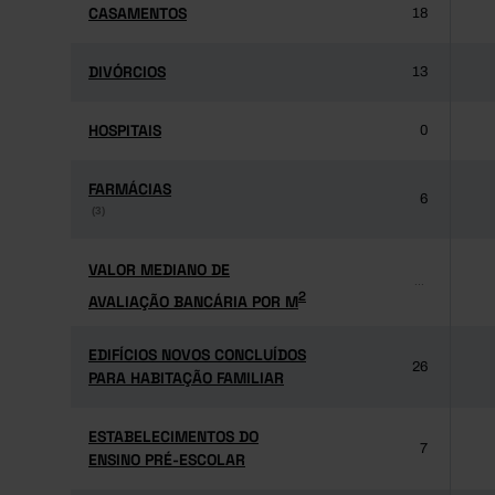
CASAMENTOS
CASAMENTOS
18
DIVÓRCIOS
DIVÓRCIOS
13
HOSPITAIS
HOSPITAIS
0
FARMÁCIAS
FARMÁCIAS
6
(3)
(3)
VALOR MEDIANO DE
VALOR MEDIANO DE
...
2
AVALIAÇÃO BANCÁRIA POR M
2
AVALIAÇÃO BANCÁRIA POR M
EDIFÍCIOS NOVOS CONCLUÍDOS
EDIFÍCIOS NOVOS CONCLUÍDOS
26
PARA HABITAÇÃO FAMILIAR
PARA HABITAÇÃO FAMILIAR
ESTABELECIMENTOS DO
ESTABELECIMENTOS DO
7
ENSINO PRÉ-ESCOLAR
ENSINO PRÉ-ESCOLAR