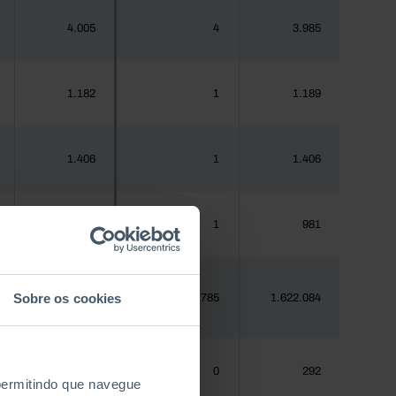
4.005
4
3.985
1.182
1
1.189
1.406
1
1.406
970
1
981
Sobre os cookies
1.620.555
785
1.622.084
288
0
292
 permitindo que navegue