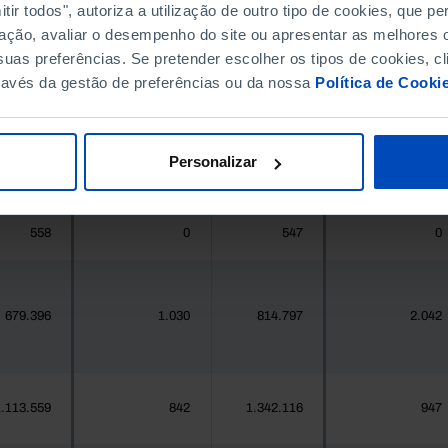
ir todos", autoriza a utilização de outro tipo de cookies, que 
ação, avaliar o desempenho do site ou apresentar as melhores o
396.268
411.995
//
//
uas preferências. Se pretender escolher os tipos de cookies, cl
ravés da gestão de preferências ou da nossa
Política de Cooki
377
1
419
2
Personalizar
25.871
80
24.469
72
558
0
547
0
679.396
1.030
814.797
2.042
.113.559
842
1.342.116
947