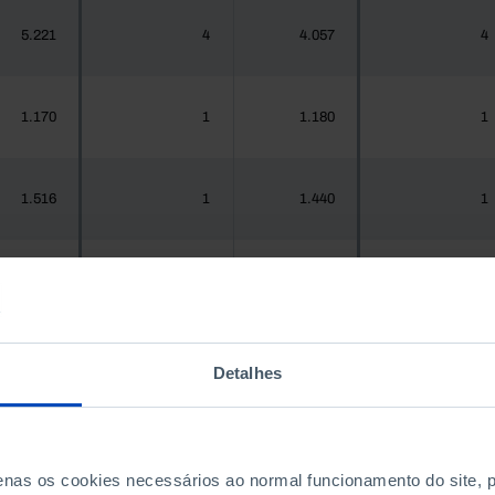
5.221
4
4.057
4
1.170
1
1.180
1
1.516
1
1.440
1
937
1
967
1
Detalhes
.925.956
690
1.575.679
762
300
0
288
0
penas os cookies necessários ao normal funcionamento do site,