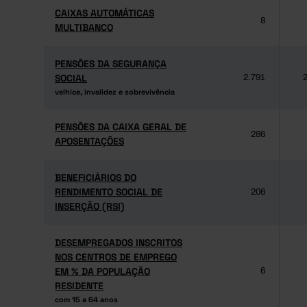
CAIXAS AUTOMÁTICAS
CAIXAS AUTOMÁTICAS
8
MULTIBANCO
MULTIBANCO
PENSÕES DA SEGURANÇA
PENSÕES DA SEGURANÇA
SOCIAL
SOCIAL
2.791
2
velhice, invalidez e sobrevivência
velhice, invalidez e sobrevivência
PENSÕES DA CAIXA GERAL DE
PENSÕES DA CAIXA GERAL DE
286
APOSENTAÇÕES
APOSENTAÇÕES
BENEFICIÁRIOS DO
BENEFICIÁRIOS DO
RENDIMENTO SOCIAL DE
RENDIMENTO SOCIAL DE
206
INSERÇÃO (RSI)
INSERÇÃO (RSI)
DESEMPREGADOS INSCRITOS
DESEMPREGADOS INSCRITOS
NOS CENTROS DE EMPREGO
NOS CENTROS DE EMPREGO
EM % DA POPULAÇÃO
EM % DA POPULAÇÃO
6
RESIDENTE
RESIDENTE
com 15 a 64 anos
com 15 a 64 anos