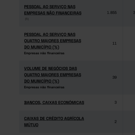
PESSOAL AO SERVIÇO NAS
PESSOAL AO SERVIÇO NAS
EMPRESAS NÃO FINANCEIRAS
EMPRESAS NÃO FINANCEIRAS
1.855
3
(5)
(5)
PESSOAL AO SERVIÇO NAS
PESSOAL AO SERVIÇO NAS
QUATRO MAIORES EMPRESAS
QUATRO MAIORES EMPRESAS
11
DO MUNICÍPIO (%)
DO MUNICÍPIO (%)
Empresas não financeiras
Empresas não financeiras
VOLUME DE NEGÓCIOS DAS
VOLUME DE NEGÓCIOS DAS
QUATRO MAIORES EMPRESAS
QUATRO MAIORES EMPRESAS
39
DO MUNICÍPIO (%)
DO MUNICÍPIO (%)
Empresas não financeiras
Empresas não financeiras
BANCOS, CAIXAS ECONÓMICAS
BANCOS, CAIXAS ECONÓMICAS
3
CAIXAS DE CRÉDITO AGRÍCOLA
CAIXAS DE CRÉDITO AGRÍCOLA
2
MÚTUO
MÚTUO