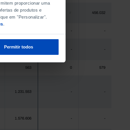
permitem proporcionar uma
fertas de produtos e
448.235
456.032
//
ique em "Personalizar".
es
.
475
-
-
Permitir todos
44.941
-
-
563
0
579
1.231.553
-
-
1.576.606
-
-