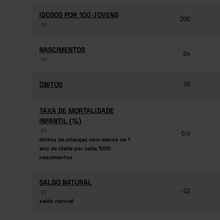
IDOSOS POR 100 JOVENS
IDOSOS POR 100 JOVENS
200
(6)
(6)
NASCIMENTOS
NASCIMENTOS
54
(4)
(4)
ÓBITOS
ÓBITOS
76
TAXA DE MORTALIDADE
TAXA DE MORTALIDADE
INFANTIL (‰)
INFANTIL (‰)
(6)
(6)
0,0
óbitos de crianças com menos de 1
óbitos de crianças com menos de 1
ano de idade por cada 1000
ano de idade por cada 1000
nascimentos
nascimentos
SALDO NATURAL
SALDO NATURAL
-22
(6)
(6)
saldo natural
saldo natural