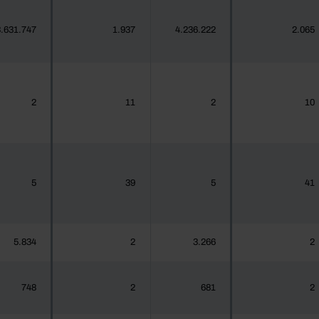
.631.747
1.937
4.236.222
2.065
2
11
2
10
5
39
5
41
5.834
2
3.266
2
748
2
681
2