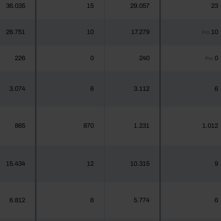
36.035
15
29.057
23
26.751
10
17.279
10
Pro
226
0
240
0
Pro
3.074
6
3.112
6
865
870
1.231
1.012
15.434
12
10.315
9
6.812
6
5.774
6