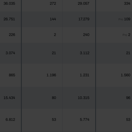
36.035
272
29.057
334
26.751
144
17.279
109
Pro
226
2
240
2
Pro
3.074
21
3.112
21
865
1.196
1.231
1.560
15.434
80
10.315
96
6.812
53
5.774
53