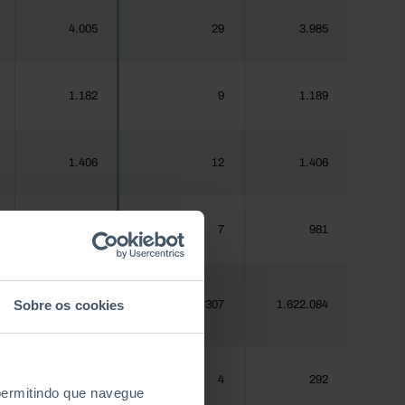
4.005
29
3.985
1.182
9
1.189
1.406
12
1.406
970
7
981
Sobre os cookies
1.620.555
15.307
1.622.084
288
4
292
 permitindo que navegue