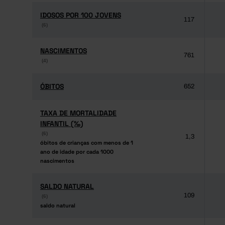
IDOSOS POR 100 JOVENS
IDOSOS POR 100 JOVENS
117
(6)
(6)
NASCIMENTOS
NASCIMENTOS
761
(4)
(4)
ÓBITOS
ÓBITOS
652
TAXA DE MORTALIDADE
TAXA DE MORTALIDADE
INFANTIL (‰)
INFANTIL (‰)
(6)
(6)
1,3
óbitos de crianças com menos de 1
óbitos de crianças com menos de 1
ano de idade por cada 1000
ano de idade por cada 1000
nascimentos
nascimentos
SALDO NATURAL
SALDO NATURAL
109
(6)
(6)
saldo natural
saldo natural