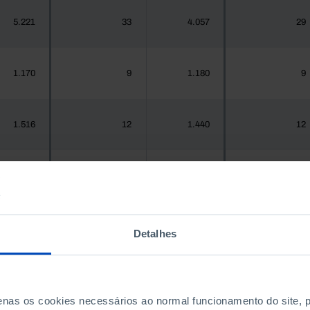
5.221
33
4.057
29
1.170
9
1.180
9
1.516
12
1.440
12
937
7
967
7
Detalhes
.925.956
14.464
1.575.679
15.157
300
4
288
4
penas os cookies necessários ao normal funcionamento do site,