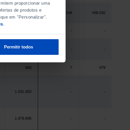
permitem proporcionar uma
fertas de produtos e
448.235
15.148
456.032
ique em "Personalizar".
es
.
475
-
-
Permitir todos
44.941
-
-
563
7
579
1.231.553
-
-
1.576.606
-
-