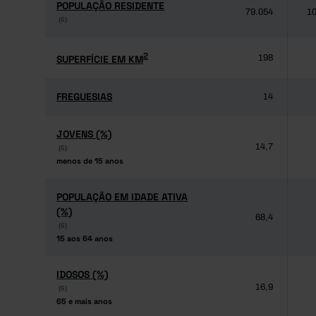
POPULAÇÃO RESIDENTE
POPULAÇÃO RESIDENTE
79.054
10
(6)
(6)
2
2
SUPERFÍCIE EM KM
SUPERFÍCIE EM KM
198
FREGUESIAS
FREGUESIAS
14
JOVENS (%)
JOVENS (%)
14,7
(6)
(6)
menos de 15 anos
menos de 15 anos
POPULAÇÃO EM IDADE ATIVA
POPULAÇÃO EM IDADE ATIVA
(%)
(%)
68,4
(6)
(6)
15 aos 64 anos
15 aos 64 anos
IDOSOS (%)
IDOSOS (%)
16,9
(6)
(6)
65 e mais anos
65 e mais anos