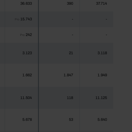
36.633
390
37.714
15.743
-
-
Pro
242
-
-
Pro
3.123
21
3.118
1.662
1.847
1.949
11.504
118
11.125
5.678
53
5.640