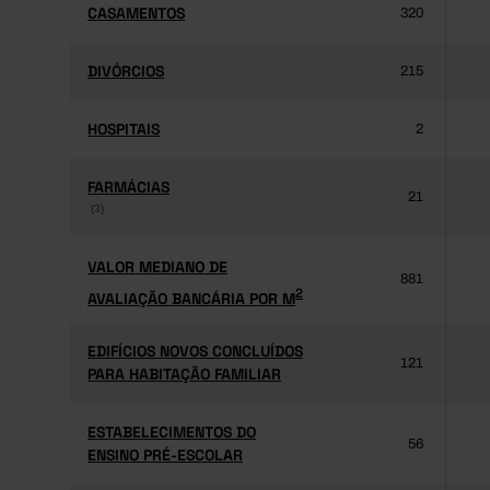
CASAMENTOS
CASAMENTOS
320
DIVÓRCIOS
DIVÓRCIOS
215
HOSPITAIS
HOSPITAIS
2
FARMÁCIAS
FARMÁCIAS
21
(3)
(3)
VALOR MEDIANO DE
VALOR MEDIANO DE
881
2
AVALIAÇÃO BANCÁRIA POR M
2
AVALIAÇÃO BANCÁRIA POR M
EDIFÍCIOS NOVOS CONCLUÍDOS
EDIFÍCIOS NOVOS CONCLUÍDOS
121
PARA HABITAÇÃO FAMILIAR
PARA HABITAÇÃO FAMILIAR
ESTABELECIMENTOS DO
ESTABELECIMENTOS DO
56
ENSINO PRÉ-ESCOLAR
ENSINO PRÉ-ESCOLAR