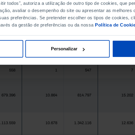
ir todos", autoriza a utilização de outro tipo de cookies, que 
ação, avaliar o desempenho do site ou apresentar as melhores o
396.268
13.998
411.995
15.027
uas preferências. Se pretender escolher os tipos de cookies, cl
ravés da gestão de preferências ou da nossa
Política de Cooki
377
2
419
3
Personalizar
25.871
391
24.469
617
558
1
547
7
679.396
10.864
814.797
15.202
.113.559
10.678
1.342.116
12.636