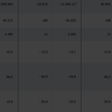
.558.950
83.676
10.599.117
90.942
┴
┴
92.212
198
92.225
198
4.260
10
3.092
10
15,0
13,3
13,1
12,8
┴
┴
65,9
63,6
66,0
66,3
┴
┴
18,9
20,8
23,2
20,9
┴
┴