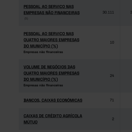
PESSOAL AO SERVIÇO NAS
PESSOAL AO SERVIÇO NAS
EMPRESAS NÃO FINANCEIRAS
EMPRESAS NÃO FINANCEIRAS
30.111
3
(5)
(5)
PESSOAL AO SERVIÇO NAS
PESSOAL AO SERVIÇO NAS
QUATRO MAIORES EMPRESAS
QUATRO MAIORES EMPRESAS
10
DO MUNICÍPIO (%)
DO MUNICÍPIO (%)
Empresas não financeiras
Empresas não financeiras
VOLUME DE NEGÓCIOS DAS
VOLUME DE NEGÓCIOS DAS
QUATRO MAIORES EMPRESAS
QUATRO MAIORES EMPRESAS
24
DO MUNICÍPIO (%)
DO MUNICÍPIO (%)
Empresas não financeiras
Empresas não financeiras
BANCOS, CAIXAS ECONÓMICAS
BANCOS, CAIXAS ECONÓMICAS
71
CAIXAS DE CRÉDITO AGRÍCOLA
CAIXAS DE CRÉDITO AGRÍCOLA
2
MÚTUO
MÚTUO