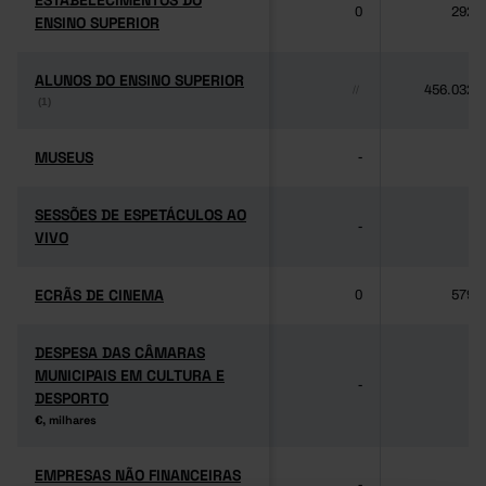
ESTABELECIMENTOS DO
ESTABELECIMENTOS DO
0
292
ENSINO SUPERIOR
ENSINO SUPERIOR
ALUNOS DO ENSINO SUPERIOR
ALUNOS DO ENSINO SUPERIOR
456.032
//
(1)
(1)
MUSEUS
MUSEUS
-
-
SESSÕES DE ESPETÁCULOS AO
SESSÕES DE ESPETÁCULOS AO
-
-
VIVO
VIVO
ECRÃS DE CINEMA
ECRÃS DE CINEMA
0
579
DESPESA DAS CÂMARAS
DESPESA DAS CÂMARAS
MUNICIPAIS EM CULTURA E
MUNICIPAIS EM CULTURA E
-
-
DESPORTO
DESPORTO
€, milhares
€, milhares
EMPRESAS NÃO FINANCEIRAS
EMPRESAS NÃO FINANCEIRAS
-
-