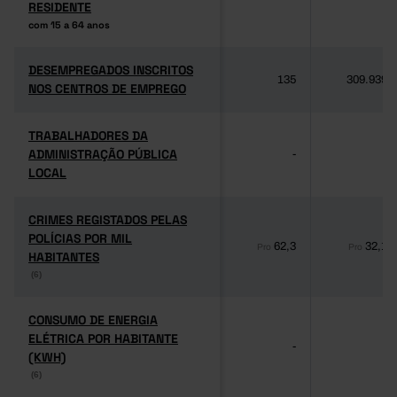
RESIDENTE
RESIDENTE
com 15 a 64 anos
com 15 a 64 anos
DESEMPREGADOS INSCRITOS
DESEMPREGADOS INSCRITOS
135
309.939
NOS CENTROS DE EMPREGO
NOS CENTROS DE EMPREGO
TRABALHADORES DA
TRABALHADORES DA
ADMINISTRAÇÃO PÚBLICA
ADMINISTRAÇÃO PÚBLICA
-
-
LOCAL
LOCAL
CRIMES REGISTADOS PELAS
CRIMES REGISTADOS PELAS
POLÍCIAS POR MIL
POLÍCIAS POR MIL
62,3
32,1
Pro
Pro
HABITANTES
HABITANTES
(6)
(6)
CONSUMO DE ENERGIA
CONSUMO DE ENERGIA
ELÉTRICA POR HABITANTE
ELÉTRICA POR HABITANTE
-
-
(KWH)
(KWH)
(6)
(6)