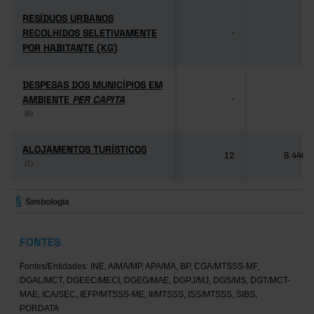
RESÍDUOS URBANOS
RESÍDUOS URBANOS
RECOLHIDOS SELETIVAMENTE
RECOLHIDOS SELETIVAMENTE
-
-
POR HABITANTE (KG)
POR HABITANTE (KG)
DESPESAS DOS MUNICÍPIOS EM
DESPESAS DOS MUNICÍPIOS EM
AMBIENTE
AMBIENTE
PER CAPITA
PER CAPITA
-
-
(6)
(6)
ALOJAMENTOS TURÍSTICOS
ALOJAMENTOS TURÍSTICOS
12
8.446
(2)
(2)
Simbologia
FONTES
Fontes/Entidades: INE, AIMA/MP, APA/MA, BP, CGA/MTSSS-MF,
DGAL/MCT, DGEEC/MECI, DGEG/MAE, DGPJ/MJ, DGS/MS, DGT/MCT-
MAE, ICA/SEC, IEFP/MTSSS-ME, II/MTSSS, ISS/MTSSS, SIBS,
PORDATA