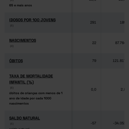
65 e mais anos
65 e mais anos
IDOSOS POR 100 JOVENS
IDOSOS POR 100 JOVENS
291
189
(6)
(6)
NASCIMENTOS
NASCIMENTOS
22
87.764
(4)
(4)
ÓBITOS
ÓBITOS
79
121.817
TAXA DE MORTALIDADE
TAXA DE MORTALIDADE
INFANTIL (‰)
INFANTIL (‰)
(6)
(6)
0,0
2,8
óbitos de crianças com menos de 1
óbitos de crianças com menos de 1
ano de idade por cada 1000
ano de idade por cada 1000
nascimentos
nascimentos
SALDO NATURAL
SALDO NATURAL
-57
-34.053
(6)
(6)