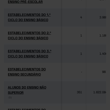
ENSINO PRÉ-ESCOLAR
ENSINO PRÉ-ESCOLAR
ESTABELECIMENTOS DO 1.º
ESTABELECIMENTOS DO 1.º
4
3.985
CICLO DO ENSINO BÁSICO
CICLO DO ENSINO BÁSICO
ESTABELECIMENTOS DO 2.º
ESTABELECIMENTOS DO 2.º
1
1.189
CICLO DO ENSINO BÁSICO
CICLO DO ENSINO BÁSICO
ESTABELECIMENTOS DO 3.º
ESTABELECIMENTOS DO 3.º
1
1.406
CICLO DO ENSINO BÁSICO
CICLO DO ENSINO BÁSICO
ESTABELECIMENTOS DO
ESTABELECIMENTOS DO
-
981
ENSINO SECUNDÁRIO
ENSINO SECUNDÁRIO
ALUNOS DO ENSINO NÃO
ALUNOS DO ENSINO NÃO
SUPERIOR
SUPERIOR
351
1.622.084
(1)
(1)