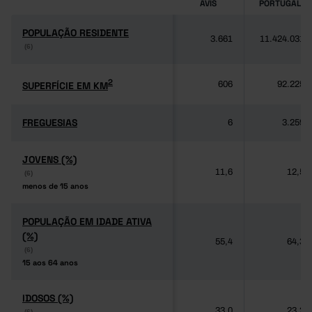
AVIS
PORTUGAL
POPULAÇÃO RESIDENTE
POPULAÇÃO RESIDENTE
3.661
11.424.031
(6)
(6)
2
2
SUPERFÍCIE EM KM
SUPERFÍCIE EM KM
606
92.225
FREGUESIAS
FREGUESIAS
6
3.259
JOVENS (%)
JOVENS (%)
11,6
12,5
(6)
(6)
menos de 15 anos
menos de 15 anos
POPULAÇÃO EM IDADE ATIVA
POPULAÇÃO EM IDADE ATIVA
(%)
(%)
55,4
64,3
(6)
(6)
15 aos 64 anos
15 aos 64 anos
IDOSOS (%)
IDOSOS (%)
33,0
23,2
(6)
(6)