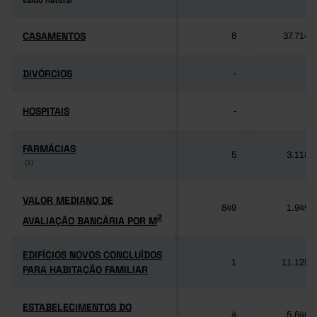
saldo natural
saldo natural
CASAMENTOS
CASAMENTOS
8
37.714
DIVÓRCIOS
DIVÓRCIOS
-
-
HOSPITAIS
HOSPITAIS
-
-
FARMÁCIAS
FARMÁCIAS
5
3.118
(3)
(3)
VALOR MEDIANO DE
VALOR MEDIANO DE
849
1.949
2
AVALIAÇÃO BANCÁRIA POR M
2
AVALIAÇÃO BANCÁRIA POR M
EDIFÍCIOS NOVOS CONCLUÍDOS
EDIFÍCIOS NOVOS CONCLUÍDOS
1
11.125
PARA HABITAÇÃO FAMILIAR
PARA HABITAÇÃO FAMILIAR
ESTABELECIMENTOS DO
ESTABELECIMENTOS DO
4
5.640