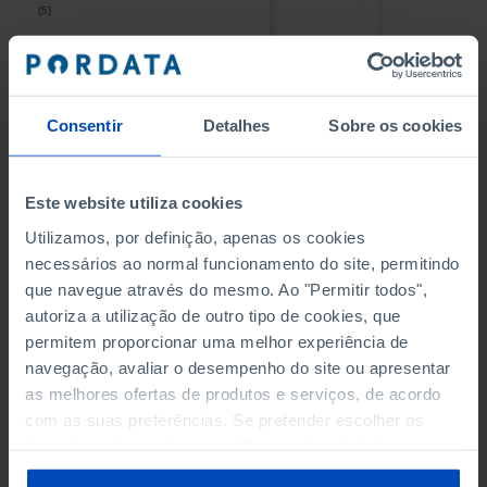
(5)
(5)
PESSOAL AO SERVIÇO NAS
PESSOAL AO SERVIÇO NAS
EMPRESAS NÃO FINANCEIRAS
EMPRESAS NÃO FINANCEIRAS
-
-
(5)
(5)
Consentir
Detalhes
Sobre os cookies
PESSOAL AO SERVIÇO NAS
PESSOAL AO SERVIÇO NAS
QUATRO MAIORES EMPRESAS
QUATRO MAIORES EMPRESAS
-
-
Este website utiliza cookies
DO MUNICÍPIO (%)
DO MUNICÍPIO (%)
Empresas não financeiras
Empresas não financeiras
Utilizamos, por definição, apenas os cookies
necessários ao normal funcionamento do site, permitindo
VOLUME DE NEGÓCIOS DAS
VOLUME DE NEGÓCIOS DAS
que navegue através do mesmo. Ao "Permitir todos",
QUATRO MAIORES EMPRESAS
QUATRO MAIORES EMPRESAS
autoriza a utilização de outro tipo de cookies, que
-
-
DO MUNICÍPIO (%)
DO MUNICÍPIO (%)
permitem proporcionar uma melhor experiência de
Empresas não financeiras
Empresas não financeiras
navegação, avaliar o desempenho do site ou apresentar
as melhores ofertas de produtos e serviços, de acordo
BANCOS, CAIXAS ECONÓMICAS
BANCOS, CAIXAS ECONÓMICAS
-
-
com as suas preferências. Se pretender escolher os
tipos de cookies, clique em "Personalizar". Saiba mais
CAIXAS DE CRÉDITO AGRÍCOLA
CAIXAS DE CRÉDITO AGRÍCOLA
sobre cookies através da gestão de preferências ou da
-
-