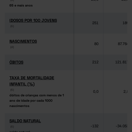
65 e mais anos
65 e mais anos
IDOSOS POR 100 JOVENS
IDOSOS POR 100 JOVENS
251
189
(6)
(6)
NASCIMENTOS
NASCIMENTOS
80
87.764
(4)
(4)
ÓBITOS
ÓBITOS
212
121.817
TAXA DE MORTALIDADE
TAXA DE MORTALIDADE
INFANTIL (‰)
INFANTIL (‰)
(6)
(6)
0,0
2,8
óbitos de crianças com menos de 1
óbitos de crianças com menos de 1
ano de idade por cada 1000
ano de idade por cada 1000
nascimentos
nascimentos
SALDO NATURAL
SALDO NATURAL
-132
-34.053
(6)
(6)