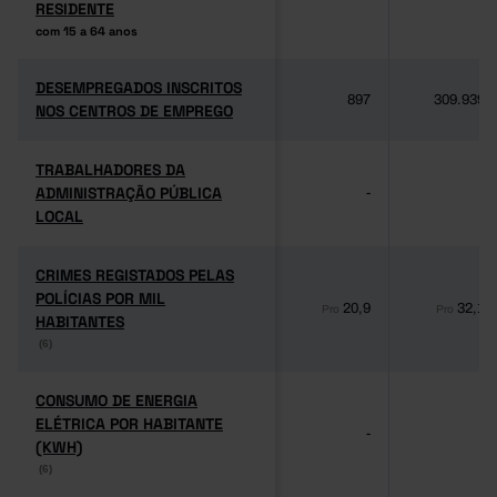
RESIDENTE
RESIDENTE
com 15 a 64 anos
com 15 a 64 anos
DESEMPREGADOS INSCRITOS
DESEMPREGADOS INSCRITOS
897
309.939
NOS CENTROS DE EMPREGO
NOS CENTROS DE EMPREGO
TRABALHADORES DA
TRABALHADORES DA
ADMINISTRAÇÃO PÚBLICA
ADMINISTRAÇÃO PÚBLICA
-
-
LOCAL
LOCAL
CRIMES REGISTADOS PELAS
CRIMES REGISTADOS PELAS
POLÍCIAS POR MIL
POLÍCIAS POR MIL
20,9
32,1
Pro
Pro
HABITANTES
HABITANTES
(6)
(6)
CONSUMO DE ENERGIA
CONSUMO DE ENERGIA
ELÉTRICA POR HABITANTE
ELÉTRICA POR HABITANTE
-
-
(KWH)
(KWH)
(6)
(6)