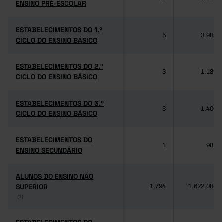
ENSINO PRÉ-ESCOLAR
ENSINO PRÉ-ESCOLAR
ESTABELECIMENTOS DO 1.º
ESTABELECIMENTOS DO 1.º
5
3.985
CICLO DO ENSINO BÁSICO
CICLO DO ENSINO BÁSICO
ESTABELECIMENTOS DO 2.º
ESTABELECIMENTOS DO 2.º
3
1.189
CICLO DO ENSINO BÁSICO
CICLO DO ENSINO BÁSICO
ESTABELECIMENTOS DO 3.º
ESTABELECIMENTOS DO 3.º
3
1.406
CICLO DO ENSINO BÁSICO
CICLO DO ENSINO BÁSICO
ESTABELECIMENTOS DO
ESTABELECIMENTOS DO
1
981
ENSINO SECUNDÁRIO
ENSINO SECUNDÁRIO
ALUNOS DO ENSINO NÃO
ALUNOS DO ENSINO NÃO
SUPERIOR
SUPERIOR
1.794
1.622.084
(1)
(1)