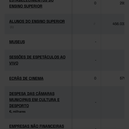
ESTABELECIMENTOS DO
ESTABELECIMENTOS DO
0
292
ENSINO SUPERIOR
ENSINO SUPERIOR
ALUNOS DO ENSINO SUPERIOR
ALUNOS DO ENSINO SUPERIOR
456.032
//
(1)
(1)
MUSEUS
MUSEUS
-
-
SESSÕES DE ESPETÁCULOS AO
SESSÕES DE ESPETÁCULOS AO
-
-
VIVO
VIVO
ECRÃS DE CINEMA
ECRÃS DE CINEMA
0
579
DESPESA DAS CÂMARAS
DESPESA DAS CÂMARAS
MUNICIPAIS EM CULTURA E
MUNICIPAIS EM CULTURA E
-
-
DESPORTO
DESPORTO
€, milhares
€, milhares
EMPRESAS NÃO FINANCEIRAS
EMPRESAS NÃO FINANCEIRAS
-
-