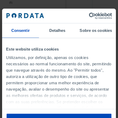
(5)
(5)
PESSOAL AO SERVIÇO NAS
PESSOAL AO SERVIÇO NAS
EMPRESAS NÃO FINANCEIRAS
EMPRESAS NÃO FINANCEIRAS
-
-
(5)
(5)
Consentir
Detalhes
Sobre os cookies
PESSOAL AO SERVIÇO NAS
PESSOAL AO SERVIÇO NAS
QUATRO MAIORES EMPRESAS
QUATRO MAIORES EMPRESAS
-
-
Este website utiliza cookies
DO MUNICÍPIO (%)
DO MUNICÍPIO (%)
Empresas não financeiras
Empresas não financeiras
Utilizamos, por definição, apenas os cookies
necessários ao normal funcionamento do site, permitindo
VOLUME DE NEGÓCIOS DAS
VOLUME DE NEGÓCIOS DAS
que navegue através do mesmo. Ao "Permitir todos",
QUATRO MAIORES EMPRESAS
QUATRO MAIORES EMPRESAS
autoriza a utilização de outro tipo de cookies, que
-
-
DO MUNICÍPIO (%)
DO MUNICÍPIO (%)
permitem proporcionar uma melhor experiência de
Empresas não financeiras
Empresas não financeiras
navegação, avaliar o desempenho do site ou apresentar
as melhores ofertas de produtos e serviços, de acordo
BANCOS, CAIXAS ECONÓMICAS
BANCOS, CAIXAS ECONÓMICAS
-
-
com as suas preferências. Se pretender escolher os
tipos de cookies, clique em "Personalizar". Saiba mais
CAIXAS DE CRÉDITO AGRÍCOLA
CAIXAS DE CRÉDITO AGRÍCOLA
sobre cookies através da gestão de preferências ou da
-
-