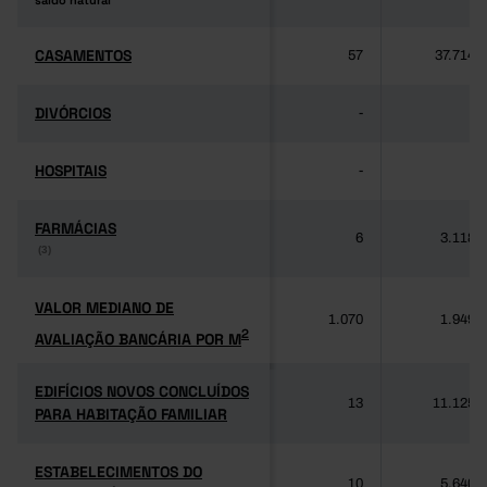
saldo natural
saldo natural
CASAMENTOS
CASAMENTOS
57
37.714
DIVÓRCIOS
DIVÓRCIOS
-
-
HOSPITAIS
HOSPITAIS
-
-
FARMÁCIAS
FARMÁCIAS
6
3.118
(3)
(3)
VALOR MEDIANO DE
VALOR MEDIANO DE
1.070
1.949
2
AVALIAÇÃO BANCÁRIA POR M
2
AVALIAÇÃO BANCÁRIA POR M
EDIFÍCIOS NOVOS CONCLUÍDOS
EDIFÍCIOS NOVOS CONCLUÍDOS
13
11.125
PARA HABITAÇÃO FAMILIAR
PARA HABITAÇÃO FAMILIAR
ESTABELECIMENTOS DO
ESTABELECIMENTOS DO
10
5.640