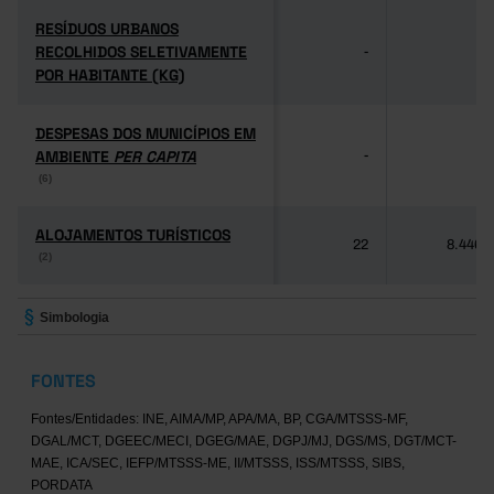
RESÍDUOS URBANOS
RESÍDUOS URBANOS
RECOLHIDOS SELETIVAMENTE
RECOLHIDOS SELETIVAMENTE
-
-
POR HABITANTE (KG)
POR HABITANTE (KG)
DESPESAS DOS MUNICÍPIOS EM
DESPESAS DOS MUNICÍPIOS EM
AMBIENTE
AMBIENTE
PER CAPITA
PER CAPITA
-
-
(6)
(6)
ALOJAMENTOS TURÍSTICOS
ALOJAMENTOS TURÍSTICOS
22
8.446
(2)
(2)
Simbologia
FONTES
Fontes/Entidades: INE, AIMA/MP, APA/MA, BP, CGA/MTSSS-MF,
DGAL/MCT, DGEEC/MECI, DGEG/MAE, DGPJ/MJ, DGS/MS, DGT/MCT-
MAE, ICA/SEC, IEFP/MTSSS-ME, II/MTSSS, ISS/MTSSS, SIBS,
PORDATA