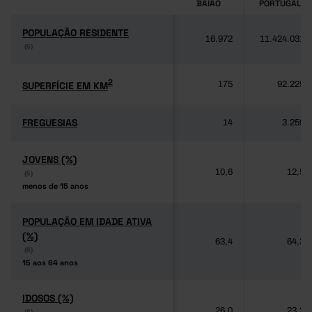
BAIÃO
PORTUGAL
POPULAÇÃO RESIDENTE
POPULAÇÃO RESIDENTE
16.972
11.424.031
(6)
(6)
2
2
SUPERFÍCIE EM KM
SUPERFÍCIE EM KM
175
92.225
FREGUESIAS
FREGUESIAS
14
3.259
JOVENS (%)
JOVENS (%)
10,6
12,5
(6)
(6)
menos de 15 anos
menos de 15 anos
POPULAÇÃO EM IDADE ATIVA
POPULAÇÃO EM IDADE ATIVA
(%)
(%)
63,4
64,3
(6)
(6)
15 aos 64 anos
15 aos 64 anos
IDOSOS (%)
IDOSOS (%)
26,0
23,2
(6)
(6)