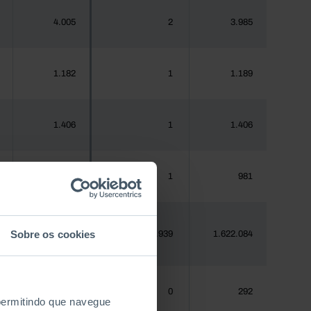
4.005
2
3.985
1.182
1
1.189
1.406
1
1.406
970
1
981
Sobre os cookies
1.620.555
1.939
1.622.084
288
0
292
 permitindo que navegue