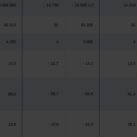
0.558.950
12.735
10.599.117
14.219
┴
┴
92.212
91
92.225
91
4.260
4
3.092
4
15,0
12,7
13,1
12,5
┴
┴
59,7
63,6
66,0
61,4
┴
┴
18,9
27,6
23,2
26,1
┴
┴