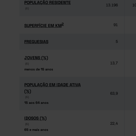
POPULAÇÃO RESIDENTE
POPULAÇÃO RESIDENTE
13.196
1
(6)
(6)
2
2
SUPERFÍCIE EM KM
SUPERFÍCIE EM KM
91
FREGUESIAS
FREGUESIAS
5
JOVENS (%)
JOVENS (%)
13,7
(6)
(6)
menos de 15 anos
menos de 15 anos
POPULAÇÃO EM IDADE ATIVA
POPULAÇÃO EM IDADE ATIVA
(%)
(%)
63,9
(6)
(6)
15 aos 64 anos
15 aos 64 anos
IDOSOS (%)
IDOSOS (%)
22,4
(6)
(6)
65 e mais anos
65 e mais anos