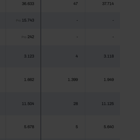
36.633
47
37.714
15.743
-
-
Pro
242
-
-
Pro
3.123
4
3.118
1.662
1.399
1.949
11.504
28
11.125
5.678
5
5.640