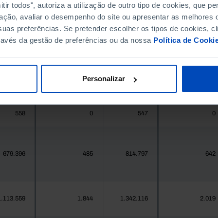
ir todos", autoriza a utilização de outro tipo de cookies, que 
ação, avaliar o desempenho do site ou apresentar as melhores o
396.268
411.995
//
//
uas preferências. Se pretender escolher os tipos de cookies, cl
ravés da gestão de preferências ou da nossa
Política de Cooki
377
0
419
0
Personalizar
25.871
3
24.469
20
558
0
547
0
679.396
485
814.797
642
1.113.559
1.844
1.342.116
2.019