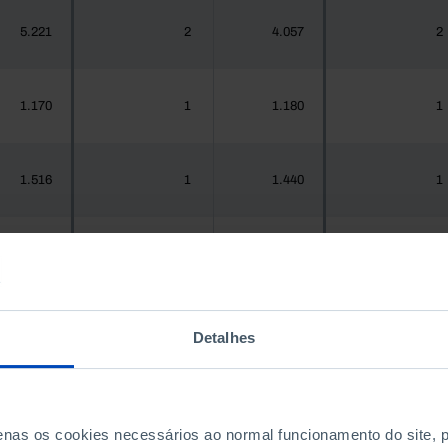
5.221
2
4.057
2
1.170
1
1.180
1
1.516
1
1.440
1
937
1
967
1
Detalhes
1.925.956
1.708
1.575.679
1.905
300
0
288
0
penas os cookies necessários ao normal funcionamento do site,