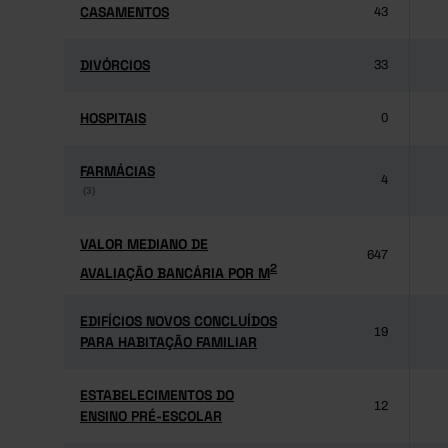
CASAMENTOS
CASAMENTOS
43
DIVÓRCIOS
DIVÓRCIOS
33
HOSPITAIS
HOSPITAIS
0
FARMÁCIAS
FARMÁCIAS
4
(3)
(3)
VALOR MEDIANO DE
VALOR MEDIANO DE
647
2
AVALIAÇÃO BANCÁRIA POR M
2
AVALIAÇÃO BANCÁRIA POR M
EDIFÍCIOS NOVOS CONCLUÍDOS
EDIFÍCIOS NOVOS CONCLUÍDOS
19
PARA HABITAÇÃO FAMILIAR
PARA HABITAÇÃO FAMILIAR
ESTABELECIMENTOS DO
ESTABELECIMENTOS DO
12
ENSINO PRÉ-ESCOLAR
ENSINO PRÉ-ESCOLAR