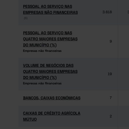
PESSOAL AO SERVIÇO NAS
PESSOAL AO SERVIÇO NAS
EMPRESAS NÃO FINANCEIRAS
EMPRESAS NÃO FINANCEIRAS
3.618
(5)
(5)
PESSOAL AO SERVIÇO NAS
PESSOAL AO SERVIÇO NAS
QUATRO MAIORES EMPRESAS
QUATRO MAIORES EMPRESAS
9
DO MUNICÍPIO (%)
DO MUNICÍPIO (%)
Empresas não financeiras
Empresas não financeiras
VOLUME DE NEGÓCIOS DAS
VOLUME DE NEGÓCIOS DAS
QUATRO MAIORES EMPRESAS
QUATRO MAIORES EMPRESAS
19
DO MUNICÍPIO (%)
DO MUNICÍPIO (%)
Empresas não financeiras
Empresas não financeiras
BANCOS, CAIXAS ECONÓMICAS
BANCOS, CAIXAS ECONÓMICAS
7
CAIXAS DE CRÉDITO AGRÍCOLA
CAIXAS DE CRÉDITO AGRÍCOLA
2
MÚTUO
MÚTUO