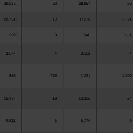
36.035
50
29.057
66
26.751
13
17.279
21
Pro
226
0
240
1
Pro
3.074
4
3.112
4
865
769
1.231
1.200
15.434
19
10.315
34
6.812
5
5.774
5