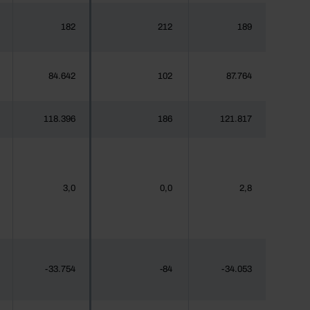
182
212
189
84.642
102
87.764
118.396
186
121.817
3,0
0,0
2,8
-33.754
-84
-34.053