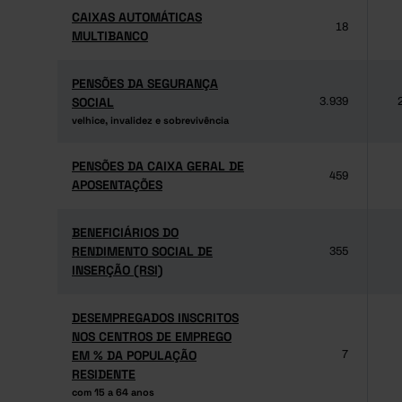
CAIXAS AUTOMÁTICAS
CAIXAS AUTOMÁTICAS
18
MULTIBANCO
MULTIBANCO
PENSÕES DA SEGURANÇA
PENSÕES DA SEGURANÇA
SOCIAL
SOCIAL
3.939
velhice, invalidez e sobrevivência
velhice, invalidez e sobrevivência
PENSÕES DA CAIXA GERAL DE
PENSÕES DA CAIXA GERAL DE
459
APOSENTAÇÕES
APOSENTAÇÕES
BENEFICIÁRIOS DO
BENEFICIÁRIOS DO
RENDIMENTO SOCIAL DE
RENDIMENTO SOCIAL DE
355
INSERÇÃO (RSI)
INSERÇÃO (RSI)
DESEMPREGADOS INSCRITOS
DESEMPREGADOS INSCRITOS
NOS CENTROS DE EMPREGO
NOS CENTROS DE EMPREGO
EM % DA POPULAÇÃO
EM % DA POPULAÇÃO
7
RESIDENTE
RESIDENTE
com 15 a 64 anos
com 15 a 64 anos