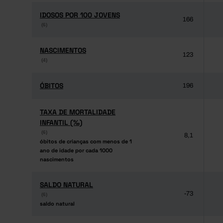
IDOSOS POR 100 JOVENS
IDOSOS POR 100 JOVENS
166
(6)
(6)
NASCIMENTOS
NASCIMENTOS
123
(4)
(4)
ÓBITOS
ÓBITOS
196
TAXA DE MORTALIDADE
TAXA DE MORTALIDADE
INFANTIL (‰)
INFANTIL (‰)
(6)
(6)
8,1
óbitos de crianças com menos de 1
óbitos de crianças com menos de 1
ano de idade por cada 1000
ano de idade por cada 1000
nascimentos
nascimentos
SALDO NATURAL
SALDO NATURAL
-73
(6)
(6)
saldo natural
saldo natural