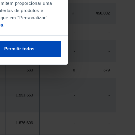
permitem proporcionar uma
fertas de produtos e
448.235
456.032
//
ique em "Personalizar".
es
.
475
-
-
Permitir todos
44.941
-
-
563
0
579
1.231.553
-
-
1.576.606
-
-