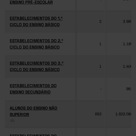
ENSINO PRÉ-ESCOLAR
ENSINO PRÉ-ESCOLAR
ESTABELECIMENTOS DO 1.º
ESTABELECIMENTOS DO 1.º
2
3.985
CICLO DO ENSINO BÁSICO
CICLO DO ENSINO BÁSICO
ESTABELECIMENTOS DO 2.º
ESTABELECIMENTOS DO 2.º
1
1.189
CICLO DO ENSINO BÁSICO
CICLO DO ENSINO BÁSICO
ESTABELECIMENTOS DO 3.º
ESTABELECIMENTOS DO 3.º
1
1.406
CICLO DO ENSINO BÁSICO
CICLO DO ENSINO BÁSICO
ESTABELECIMENTOS DO
ESTABELECIMENTOS DO
-
981
ENSINO SECUNDÁRIO
ENSINO SECUNDÁRIO
ALUNOS DO ENSINO NÃO
ALUNOS DO ENSINO NÃO
SUPERIOR
SUPERIOR
653
1.622.084
(1)
(1)