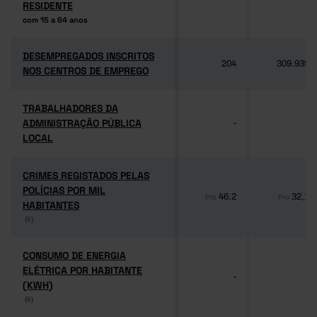
RESIDENTE
RESIDENTE
com 15 a 64 anos
com 15 a 64 anos
DESEMPREGADOS INSCRITOS
DESEMPREGADOS INSCRITOS
204
309.939
NOS CENTROS DE EMPREGO
NOS CENTROS DE EMPREGO
TRABALHADORES DA
TRABALHADORES DA
ADMINISTRAÇÃO PÚBLICA
ADMINISTRAÇÃO PÚBLICA
-
-
LOCAL
LOCAL
CRIMES REGISTADOS PELAS
CRIMES REGISTADOS PELAS
POLÍCIAS POR MIL
POLÍCIAS POR MIL
46,2
32,1
Pro
Pro
HABITANTES
HABITANTES
(6)
(6)
CONSUMO DE ENERGIA
CONSUMO DE ENERGIA
ELÉTRICA POR HABITANTE
ELÉTRICA POR HABITANTE
-
-
(KWH)
(KWH)
(6)
(6)