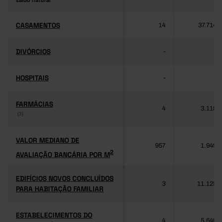
saldo natural
saldo natural
CASAMENTOS
CASAMENTOS
14
37.714
DIVÓRCIOS
DIVÓRCIOS
-
-
HOSPITAIS
HOSPITAIS
-
-
FARMÁCIAS
FARMÁCIAS
4
3.118
(3)
(3)
VALOR MEDIANO DE
VALOR MEDIANO DE
957
1.949
2
AVALIAÇÃO BANCÁRIA POR M
2
AVALIAÇÃO BANCÁRIA POR M
EDIFÍCIOS NOVOS CONCLUÍDOS
EDIFÍCIOS NOVOS CONCLUÍDOS
3
11.125
PARA HABITAÇÃO FAMILIAR
PARA HABITAÇÃO FAMILIAR
ESTABELECIMENTOS DO
ESTABELECIMENTOS DO
4
5.640