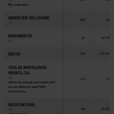
65 e mais anos
65 e mais anos
IDOSOS POR 100 JOVENS
IDOSOS POR 100 JOVENS
258
189
(6)
(6)
NASCIMENTOS
NASCIMENTOS
37
87.764
(4)
(4)
ÓBITOS
ÓBITOS
126
121.817
TAXA DE MORTALIDADE
TAXA DE MORTALIDADE
INFANTIL (‰)
INFANTIL (‰)
(6)
(6)
0,0
2,8
óbitos de crianças com menos de 1
óbitos de crianças com menos de 1
ano de idade por cada 1000
ano de idade por cada 1000
nascimentos
nascimentos
SALDO NATURAL
SALDO NATURAL
-89
-34.053
(6)
(6)