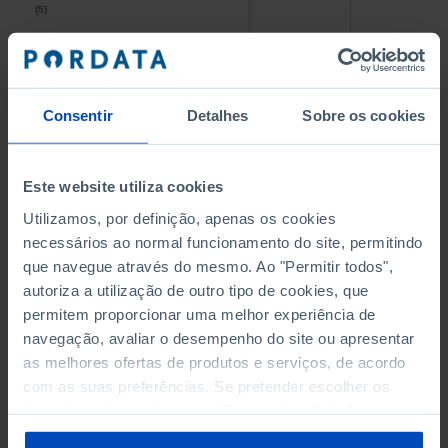
(5)
(5)
PESSOAL AO SERVIÇO NAS
PESSOAL AO SERVIÇO NAS
EMPRESAS NÃO FINANCEIRAS
EMPRESAS NÃO FINANCEIRAS
-
-
(5)
(5)
Consentir
Detalhes
Sobre os cookies
PESSOAL AO SERVIÇO NAS
PESSOAL AO SERVIÇO NAS
QUATRO MAIORES EMPRESAS
QUATRO MAIORES EMPRESAS
-
-
Este website utiliza cookies
DO MUNICÍPIO (%)
DO MUNICÍPIO (%)
Empresas não financeiras
Empresas não financeiras
Utilizamos, por definição, apenas os cookies
necessários ao normal funcionamento do site, permitindo
VOLUME DE NEGÓCIOS DAS
VOLUME DE NEGÓCIOS DAS
que navegue através do mesmo. Ao "Permitir todos",
QUATRO MAIORES EMPRESAS
QUATRO MAIORES EMPRESAS
autoriza a utilização de outro tipo de cookies, que
-
-
DO MUNICÍPIO (%)
DO MUNICÍPIO (%)
permitem proporcionar uma melhor experiência de
Empresas não financeiras
Empresas não financeiras
navegação, avaliar o desempenho do site ou apresentar
as melhores ofertas de produtos e serviços, de acordo
BANCOS, CAIXAS ECONÓMICAS
BANCOS, CAIXAS ECONÓMICAS
-
-
com as suas preferências. Se pretender escolher os
tipos de cookies, clique em "Personalizar". Saiba mais
CAIXAS DE CRÉDITO AGRÍCOLA
CAIXAS DE CRÉDITO AGRÍCOLA
sobre cookies através da gestão de preferências ou da
-
-