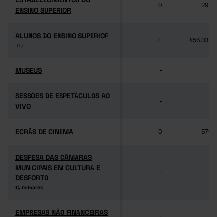
ESTABELECIMENTOS DO
ESTABELECIMENTOS DO
0
292
ENSINO SUPERIOR
ENSINO SUPERIOR
ALUNOS DO ENSINO SUPERIOR
ALUNOS DO ENSINO SUPERIOR
456.032
//
(1)
(1)
MUSEUS
MUSEUS
-
-
SESSÕES DE ESPETÁCULOS AO
SESSÕES DE ESPETÁCULOS AO
-
-
VIVO
VIVO
ECRÃS DE CINEMA
ECRÃS DE CINEMA
0
579
DESPESA DAS CÂMARAS
DESPESA DAS CÂMARAS
MUNICIPAIS EM CULTURA E
MUNICIPAIS EM CULTURA E
-
-
DESPORTO
DESPORTO
€, milhares
€, milhares
EMPRESAS NÃO FINANCEIRAS
EMPRESAS NÃO FINANCEIRAS
-
-