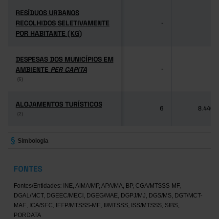
RESÍDUOS URBANOS
RESÍDUOS URBANOS
RECOLHIDOS SELETIVAMENTE
RECOLHIDOS SELETIVAMENTE
-
-
POR HABITANTE (KG)
POR HABITANTE (KG)
DESPESAS DOS MUNICÍPIOS EM
DESPESAS DOS MUNICÍPIOS EM
AMBIENTE
AMBIENTE
PER CAPITA
PER CAPITA
-
-
(6)
(6)
ALOJAMENTOS TURÍSTICOS
ALOJAMENTOS TURÍSTICOS
6
8.446
(2)
(2)
Simbologia
FONTES
Fontes/Entidades: INE, AIMA/MP, APA/MA, BP, CGA/MTSSS-MF,
DGAL/MCT, DGEEC/MECI, DGEG/MAE, DGPJ/MJ, DGS/MS, DGT/MCT-
MAE, ICA/SEC, IEFP/MTSSS-ME, II/MTSSS, ISS/MTSSS, SIBS,
PORDATA