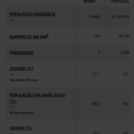
BORBA
PORTUGAL
POPULAÇÃO RESIDENTE
POPULAÇÃO RESIDENTE
6.542
11.424.031
(6)
(6)
2
2
SUPERFÍCIE EM KM
SUPERFÍCIE EM KM
145
92.225
FREGUESIAS
FREGUESIAS
4
3.259
JOVENS (%)
JOVENS (%)
11,7
12,5
(6)
(6)
menos de 15 anos
menos de 15 anos
POPULAÇÃO EM IDADE ATIVA
POPULAÇÃO EM IDADE ATIVA
(%)
(%)
58,3
64,3
(6)
(6)
15 aos 64 anos
15 aos 64 anos
IDOSOS (%)
IDOSOS (%)
30,0
23,2
(6)
(6)