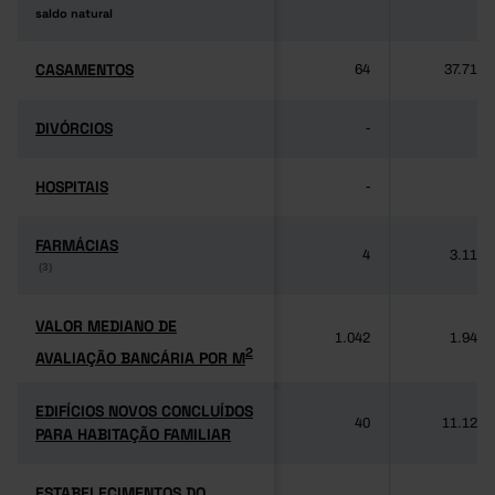
saldo natural
saldo natural
CASAMENTOS
CASAMENTOS
64
37.714
DIVÓRCIOS
DIVÓRCIOS
-
-
HOSPITAIS
HOSPITAIS
-
-
FARMÁCIAS
FARMÁCIAS
4
3.118
(3)
(3)
VALOR MEDIANO DE
VALOR MEDIANO DE
1.042
1.949
2
AVALIAÇÃO BANCÁRIA POR M
2
AVALIAÇÃO BANCÁRIA POR M
EDIFÍCIOS NOVOS CONCLUÍDOS
EDIFÍCIOS NOVOS CONCLUÍDOS
40
11.125
PARA HABITAÇÃO FAMILIAR
PARA HABITAÇÃO FAMILIAR
ESTABELECIMENTOS DO
ESTABELECIMENTOS DO