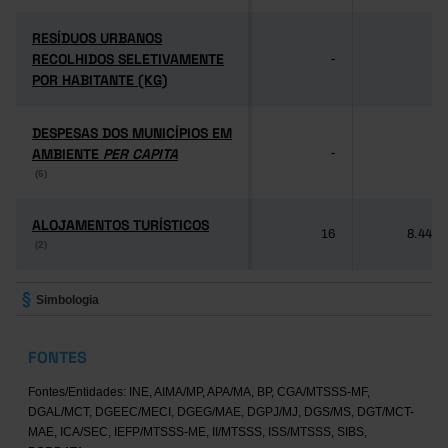
RESÍDUOS URBANOS
RESÍDUOS URBANOS
RECOLHIDOS SELETIVAMENTE
RECOLHIDOS SELETIVAMENTE
-
-
POR HABITANTE (KG)
POR HABITANTE (KG)
DESPESAS DOS MUNICÍPIOS EM
DESPESAS DOS MUNICÍPIOS EM
AMBIENTE
AMBIENTE
PER CAPITA
PER CAPITA
-
-
(6)
(6)
ALOJAMENTOS TURÍSTICOS
ALOJAMENTOS TURÍSTICOS
16
8.446
(2)
(2)
Simbologia
FONTES
Fontes/Entidades: INE, AIMA/MP, APA/MA, BP, CGA/MTSSS-MF,
DGAL/MCT, DGEEC/MECI, DGEG/MAE, DGPJ/MJ, DGS/MS, DGT/MCT-
MAE, ICA/SEC, IEFP/MTSSS-ME, II/MTSSS, ISS/MTSSS, SIBS,