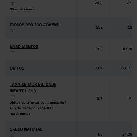
24,8
23,2
(6)
(6)
65 e mais anos
65 e mais anos
IDOSOS POR 100 JOVENS
IDOSOS POR 100 JOVENS
213
189
(6)
(6)
NASCIMENTOS
NASCIMENTOS
103
87.764
(4)
(4)
ÓBITOS
ÓBITOS
202
121.817
TAXA DE MORTALIDADE
TAXA DE MORTALIDADE
INFANTIL (‰)
INFANTIL (‰)
(6)
(6)
9,7
2,8
óbitos de crianças com menos de 1
óbitos de crianças com menos de 1
ano de idade por cada 1000
ano de idade por cada 1000
nascimentos
nascimentos
SALDO NATURAL
SALDO NATURAL
-99
-34.053
(6)
(6)