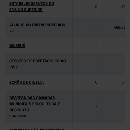
ESTABELECIMENTOS DO
ESTABELECIMENTOS DO
0
292
ENSINO SUPERIOR
ENSINO SUPERIOR
ALUNOS DO ENSINO SUPERIOR
ALUNOS DO ENSINO SUPERIOR
456.032
//
(1)
(1)
MUSEUS
MUSEUS
-
-
SESSÕES DE ESPETÁCULOS AO
SESSÕES DE ESPETÁCULOS AO
-
-
VIVO
VIVO
ECRÃS DE CINEMA
ECRÃS DE CINEMA
0
579
DESPESA DAS CÂMARAS
DESPESA DAS CÂMARAS
MUNICIPAIS EM CULTURA E
MUNICIPAIS EM CULTURA E
-
-
DESPORTO
DESPORTO
€, milhares
€, milhares