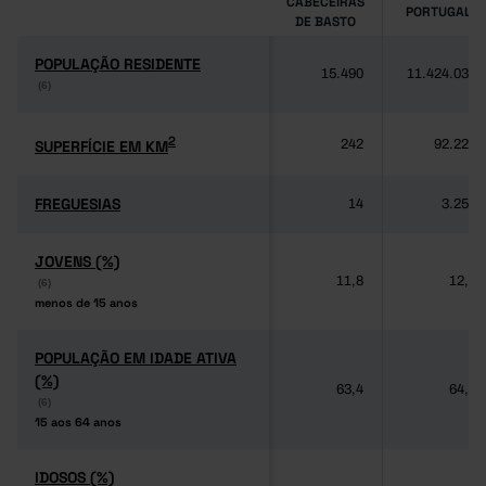
CABECEIRAS
PORTUGAL
DE BASTO
POPULAÇÃO RESIDENTE
POPULAÇÃO RESIDENTE
15.490
11.424.031
(6)
(6)
2
2
SUPERFÍCIE EM KM
SUPERFÍCIE EM KM
242
92.225
FREGUESIAS
FREGUESIAS
14
3.259
JOVENS (%)
JOVENS (%)
11,8
12,5
(6)
(6)
menos de 15 anos
menos de 15 anos
POPULAÇÃO EM IDADE ATIVA
POPULAÇÃO EM IDADE ATIVA
(%)
(%)
63,4
64,3
(6)
(6)
15 aos 64 anos
15 aos 64 anos
IDOSOS (%)
IDOSOS (%)