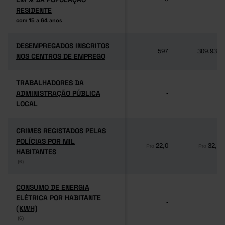
RESIDENTE
RESIDENTE
com 15 a 64 anos
com 15 a 64 anos
DESEMPREGADOS INSCRITOS
DESEMPREGADOS INSCRITOS
597
309.939
NOS CENTROS DE EMPREGO
NOS CENTROS DE EMPREGO
TRABALHADORES DA
TRABALHADORES DA
ADMINISTRAÇÃO PÚBLICA
ADMINISTRAÇÃO PÚBLICA
-
-
LOCAL
LOCAL
CRIMES REGISTADOS PELAS
CRIMES REGISTADOS PELAS
POLÍCIAS POR MIL
POLÍCIAS POR MIL
22,0
32,1
Pro
Pro
HABITANTES
HABITANTES
(6)
(6)
CONSUMO DE ENERGIA
CONSUMO DE ENERGIA
ELÉTRICA POR HABITANTE
ELÉTRICA POR HABITANTE
-
-
(KWH)
(KWH)
(6)
(6)