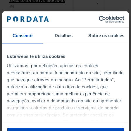
EMPRESAS NÃO FINANCEIRAS
EMPRESAS NÃO FINANCEIRAS
-
-
(5)
(5)
PESSOAL AO SERVIÇO NAS
PESSOAL AO SERVIÇO NAS
EMPRESAS NÃO FINANCEIRAS
EMPRESAS NÃO FINANCEIRAS
-
-
(5)
(5)
Consentir
Detalhes
Sobre os cookies
PESSOAL AO SERVIÇO NAS
PESSOAL AO SERVIÇO NAS
QUATRO MAIORES EMPRESAS
QUATRO MAIORES EMPRESAS
Este website utiliza cookies
-
-
DO MUNICÍPIO (%)
DO MUNICÍPIO (%)
Utilizamos, por definição, apenas os cookies
Empresas não financeiras
Empresas não financeiras
necessários ao normal funcionamento do site, permitindo
que navegue através do mesmo. Ao "Permitir todos",
VOLUME DE NEGÓCIOS DAS
VOLUME DE NEGÓCIOS DAS
autoriza a utilização de outro tipo de cookies, que
QUATRO MAIORES EMPRESAS
QUATRO MAIORES EMPRESAS
-
-
DO MUNICÍPIO (%)
DO MUNICÍPIO (%)
permitem proporcionar uma melhor experiência de
Empresas não financeiras
Empresas não financeiras
navegação, avaliar o desempenho do site ou apresentar
as melhores ofertas de produtos e serviços, de acordo
BANCOS, CAIXAS ECONÓMICAS
BANCOS, CAIXAS ECONÓMICAS
com as suas preferências. Se pretender escolher os
-
-
tipos de cookies, clique em "Personalizar". Saiba mais
sobre cookies através da gestão de preferências ou da
CAIXAS DE CRÉDITO AGRÍCOLA
CAIXAS DE CRÉDITO AGRÍCOLA