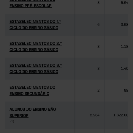
8
5.640
ENSINO PRÉ-ESCOLAR
ENSINO PRÉ-ESCOLAR
ESTABELECIMENTOS DO 1.º
ESTABELECIMENTOS DO 1.º
6
3.985
CICLO DO ENSINO BÁSICO
CICLO DO ENSINO BÁSICO
ESTABELECIMENTOS DO 2.º
ESTABELECIMENTOS DO 2.º
3
1.189
CICLO DO ENSINO BÁSICO
CICLO DO ENSINO BÁSICO
ESTABELECIMENTOS DO 3.º
ESTABELECIMENTOS DO 3.º
3
1.406
CICLO DO ENSINO BÁSICO
CICLO DO ENSINO BÁSICO
ESTABELECIMENTOS DO
ESTABELECIMENTOS DO
2
981
ENSINO SECUNDÁRIO
ENSINO SECUNDÁRIO
ALUNOS DO ENSINO NÃO
ALUNOS DO ENSINO NÃO
SUPERIOR
SUPERIOR
2.264
1.622.084
(1)
(1)