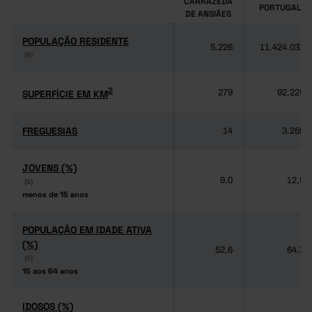
CARRAZEDA
PORTUGAL
DE ANSIÃES
POPULAÇÃO RESIDENTE
POPULAÇÃO RESIDENTE
5.226
11.424.031
(6)
(6)
2
2
SUPERFÍCIE EM KM
SUPERFÍCIE EM KM
279
92.225
FREGUESIAS
FREGUESIAS
14
3.259
JOVENS (%)
JOVENS (%)
9,0
12,5
(6)
(6)
menos de 15 anos
menos de 15 anos
POPULAÇÃO EM IDADE ATIVA
POPULAÇÃO EM IDADE ATIVA
(%)
(%)
52,6
64,3
(6)
(6)
15 aos 64 anos
15 aos 64 anos
IDOSOS (%)
IDOSOS (%)