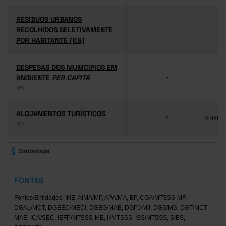
RESÍDUOS URBANOS
RESÍDUOS URBANOS
RECOLHIDOS SELETIVAMENTE
RECOLHIDOS SELETIVAMENTE
-
-
POR HABITANTE (KG)
POR HABITANTE (KG)
DESPESAS DOS MUNICÍPIOS EM
DESPESAS DOS MUNICÍPIOS EM
AMBIENTE
AMBIENTE
PER CAPITA
PER CAPITA
-
-
(6)
(6)
ALOJAMENTOS TURÍSTICOS
ALOJAMENTOS TURÍSTICOS
7
8.446
(2)
(2)
Simbologia
FONTES
Fontes/Entidades: INE, AIMA/MP, APA/MA, BP, CGA/MTSSS-MF,
DGAL/MCT, DGEEC/MECI, DGEG/MAE, DGPJ/MJ, DGS/MS, DGT/MCT-
MAE, ICA/SEC, IEFP/MTSSS-ME, II/MTSSS, ISS/MTSSS, SIBS,