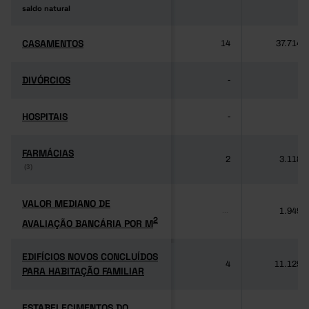
saldo natural
saldo natural
CASAMENTOS
CASAMENTOS
14
37.714
DIVÓRCIOS
DIVÓRCIOS
-
-
HOSPITAIS
HOSPITAIS
-
-
FARMÁCIAS
FARMÁCIAS
2
3.118
(3)
(3)
VALOR MEDIANO DE
VALOR MEDIANO DE
1.949
...
2
AVALIAÇÃO BANCÁRIA POR M
2
AVALIAÇÃO BANCÁRIA POR M
EDIFÍCIOS NOVOS CONCLUÍDOS
EDIFÍCIOS NOVOS CONCLUÍDOS
4
11.125
PARA HABITAÇÃO FAMILIAR
PARA HABITAÇÃO FAMILIAR
ESTABELECIMENTOS DO
ESTABELECIMENTOS DO