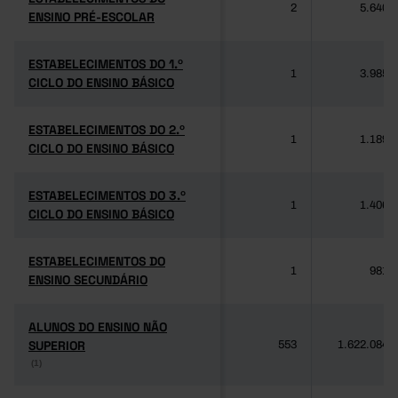
2
5.640
ENSINO PRÉ-ESCOLAR
ENSINO PRÉ-ESCOLAR
ESTABELECIMENTOS DO 1.º
ESTABELECIMENTOS DO 1.º
1
3.985
CICLO DO ENSINO BÁSICO
CICLO DO ENSINO BÁSICO
ESTABELECIMENTOS DO 2.º
ESTABELECIMENTOS DO 2.º
1
1.189
CICLO DO ENSINO BÁSICO
CICLO DO ENSINO BÁSICO
ESTABELECIMENTOS DO 3.º
ESTABELECIMENTOS DO 3.º
1
1.406
CICLO DO ENSINO BÁSICO
CICLO DO ENSINO BÁSICO
ESTABELECIMENTOS DO
ESTABELECIMENTOS DO
1
981
ENSINO SECUNDÁRIO
ENSINO SECUNDÁRIO
ALUNOS DO ENSINO NÃO
ALUNOS DO ENSINO NÃO
SUPERIOR
SUPERIOR
553
1.622.084
(1)
(1)