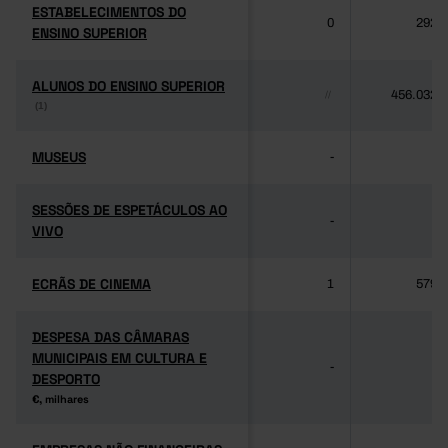
ESTABELECIMENTOS DO
ESTABELECIMENTOS DO
0
292
ENSINO SUPERIOR
ENSINO SUPERIOR
ALUNOS DO ENSINO SUPERIOR
ALUNOS DO ENSINO SUPERIOR
456.032
//
(1)
(1)
MUSEUS
MUSEUS
-
-
SESSÕES DE ESPETÁCULOS AO
SESSÕES DE ESPETÁCULOS AO
-
-
VIVO
VIVO
ECRÃS DE CINEMA
ECRÃS DE CINEMA
1
579
DESPESA DAS CÂMARAS
DESPESA DAS CÂMARAS
MUNICIPAIS EM CULTURA E
MUNICIPAIS EM CULTURA E
-
-
DESPORTO
DESPORTO
€, milhares
€, milhares