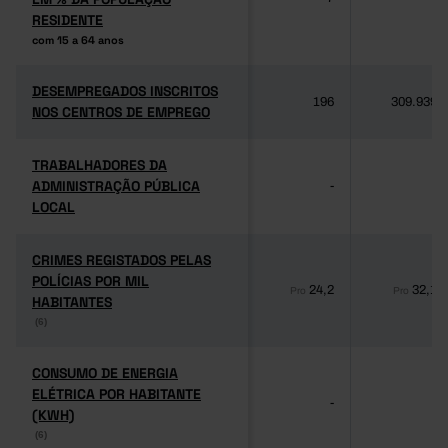
RESIDENTE
RESIDENTE
com 15 a 64 anos
com 15 a 64 anos
DESEMPREGADOS INSCRITOS
DESEMPREGADOS INSCRITOS
196
309.939
NOS CENTROS DE EMPREGO
NOS CENTROS DE EMPREGO
TRABALHADORES DA
TRABALHADORES DA
ADMINISTRAÇÃO PÚBLICA
ADMINISTRAÇÃO PÚBLICA
-
-
LOCAL
LOCAL
CRIMES REGISTADOS PELAS
CRIMES REGISTADOS PELAS
POLÍCIAS POR MIL
POLÍCIAS POR MIL
24,2
32,1
Pro
Pro
HABITANTES
HABITANTES
(6)
(6)
CONSUMO DE ENERGIA
CONSUMO DE ENERGIA
ELÉTRICA POR HABITANTE
ELÉTRICA POR HABITANTE
-
-
(KWH)
(KWH)
(6)
(6)