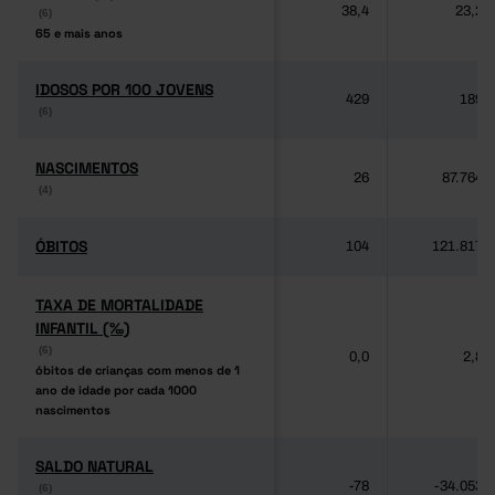
38,4
23,2
(6)
(6)
65 e mais anos
65 e mais anos
IDOSOS POR 100 JOVENS
IDOSOS POR 100 JOVENS
429
189
(6)
(6)
NASCIMENTOS
NASCIMENTOS
26
87.764
(4)
(4)
ÓBITOS
ÓBITOS
104
121.817
TAXA DE MORTALIDADE
TAXA DE MORTALIDADE
INFANTIL (‰)
INFANTIL (‰)
(6)
(6)
0,0
2,8
óbitos de crianças com menos de 1
óbitos de crianças com menos de 1
ano de idade por cada 1000
ano de idade por cada 1000
nascimentos
nascimentos
SALDO NATURAL
SALDO NATURAL
-78
-34.053
(6)
(6)