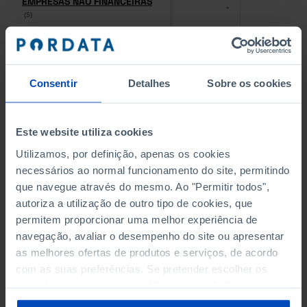
EMPRESAS NÃO FINANCEIRAS
EMPRESAS NÃO FINANCEIRAS
-
-
(5)
(5)
PESSOAL AO SERVIÇO NAS
PESSOAL AO SERVIÇO NAS
EMPRESAS NÃO FINANCEIRAS
EMPRESAS NÃO FINANCEIRAS
-
-
(5)
(5)
Consentir
Detalhes
Sobre os cookies
PESSOAL AO SERVIÇO NAS
PESSOAL AO SERVIÇO NAS
QUATRO MAIORES EMPRESAS
QUATRO MAIORES EMPRESAS
Este website utiliza cookies
-
-
DO MUNICÍPIO (%)
DO MUNICÍPIO (%)
Utilizamos, por definição, apenas os cookies
Empresas não financeiras
Empresas não financeiras
necessários ao normal funcionamento do site, permitindo
que navegue através do mesmo. Ao "Permitir todos",
VOLUME DE NEGÓCIOS DAS
VOLUME DE NEGÓCIOS DAS
autoriza a utilização de outro tipo de cookies, que
QUATRO MAIORES EMPRESAS
QUATRO MAIORES EMPRESAS
-
-
DO MUNICÍPIO (%)
DO MUNICÍPIO (%)
permitem proporcionar uma melhor experiência de
Empresas não financeiras
Empresas não financeiras
navegação, avaliar o desempenho do site ou apresentar
as melhores ofertas de produtos e serviços, de acordo
BANCOS, CAIXAS ECONÓMICAS
BANCOS, CAIXAS ECONÓMICAS
com as suas preferências. Se pretender escolher os
-
-
tipos de cookies, clique em "Personalizar". Saiba mais
sobre cookies através da gestão de preferências ou da
CAIXAS DE CRÉDITO AGRÍCOLA
CAIXAS DE CRÉDITO AGRÍCOLA