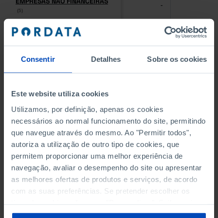
EMPRESAS NÃO FINANCEIRAS
EMPRESAS NÃO FINANCEIRAS
-
-
(5)
(5)
PESSOAL AO SERVIÇO NAS
PESSOAL AO SERVIÇO NAS
EMPRESAS NÃO FINANCEIRAS
EMPRESAS NÃO FINANCEIRAS
-
-
(5)
(5)
Consentir
Detalhes
Sobre os cookies
PESSOAL AO SERVIÇO NAS
PESSOAL AO SERVIÇO NAS
QUATRO MAIORES EMPRESAS
QUATRO MAIORES EMPRESAS
Este website utiliza cookies
-
-
DO MUNICÍPIO (%)
DO MUNICÍPIO (%)
Utilizamos, por definição, apenas os cookies
Empresas não financeiras
Empresas não financeiras
necessários ao normal funcionamento do site, permitindo
que navegue através do mesmo. Ao "Permitir todos",
VOLUME DE NEGÓCIOS DAS
VOLUME DE NEGÓCIOS DAS
autoriza a utilização de outro tipo de cookies, que
QUATRO MAIORES EMPRESAS
QUATRO MAIORES EMPRESAS
-
-
DO MUNICÍPIO (%)
DO MUNICÍPIO (%)
permitem proporcionar uma melhor experiência de
Empresas não financeiras
Empresas não financeiras
navegação, avaliar o desempenho do site ou apresentar
as melhores ofertas de produtos e serviços, de acordo
BANCOS, CAIXAS ECONÓMICAS
BANCOS, CAIXAS ECONÓMICAS
com as suas preferências. Se pretender escolher os
-
-
tipos de cookies, clique em "Personalizar". Saiba mais
sobre cookies através da gestão de preferências ou da
CAIXAS DE CRÉDITO AGRÍCOLA
CAIXAS DE CRÉDITO AGRÍCOLA