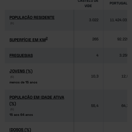
CASTELO DE
PORTUGAL
VIDE
POPULAÇÃO RESIDENTE
POPULAÇÃO RESIDENTE
3.022
11.424.031
(6)
(6)
2
2
SUPERFÍCIE EM KM
SUPERFÍCIE EM KM
265
92.225
FREGUESIAS
FREGUESIAS
4
3.259
JOVENS (%)
JOVENS (%)
10,3
12,5
(6)
(6)
menos de 15 anos
menos de 15 anos
POPULAÇÃO EM IDADE ATIVA
POPULAÇÃO EM IDADE ATIVA
(%)
(%)
55,4
64,3
(6)
(6)
15 aos 64 anos
15 aos 64 anos
IDOSOS (%)
IDOSOS (%)