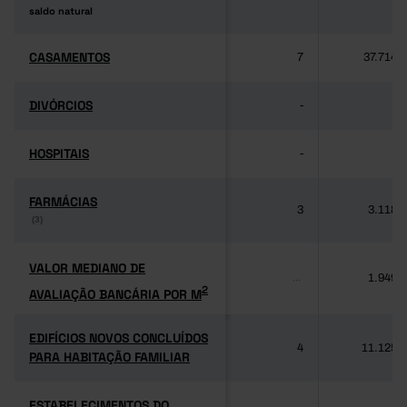
saldo natural
saldo natural
CASAMENTOS
CASAMENTOS
7
37.714
DIVÓRCIOS
DIVÓRCIOS
-
-
HOSPITAIS
HOSPITAIS
-
-
FARMÁCIAS
FARMÁCIAS
3
3.118
(3)
(3)
VALOR MEDIANO DE
VALOR MEDIANO DE
1.949
...
2
AVALIAÇÃO BANCÁRIA POR M
2
AVALIAÇÃO BANCÁRIA POR M
EDIFÍCIOS NOVOS CONCLUÍDOS
EDIFÍCIOS NOVOS CONCLUÍDOS
4
11.125
PARA HABITAÇÃO FAMILIAR
PARA HABITAÇÃO FAMILIAR
ESTABELECIMENTOS DO
ESTABELECIMENTOS DO