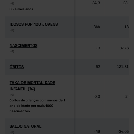
34,3
23,2
(6)
(6)
65 e mais anos
65 e mais anos
IDOSOS POR 100 JOVENS
IDOSOS POR 100 JOVENS
344
189
(6)
(6)
NASCIMENTOS
NASCIMENTOS
13
87.764
(4)
(4)
ÓBITOS
ÓBITOS
62
121.817
TAXA DE MORTALIDADE
TAXA DE MORTALIDADE
INFANTIL (‰)
INFANTIL (‰)
(6)
(6)
0,0
2,8
óbitos de crianças com menos de 1
óbitos de crianças com menos de 1
ano de idade por cada 1000
ano de idade por cada 1000
nascimentos
nascimentos
SALDO NATURAL
SALDO NATURAL
-49
-34.053
(6)
(6)