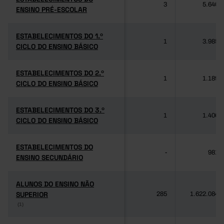
3
5.640
ENSINO PRÉ-ESCOLAR
ENSINO PRÉ-ESCOLAR
ESTABELECIMENTOS DO 1.º
ESTABELECIMENTOS DO 1.º
1
3.985
CICLO DO ENSINO BÁSICO
CICLO DO ENSINO BÁSICO
ESTABELECIMENTOS DO 2.º
ESTABELECIMENTOS DO 2.º
1
1.189
CICLO DO ENSINO BÁSICO
CICLO DO ENSINO BÁSICO
ESTABELECIMENTOS DO 3.º
ESTABELECIMENTOS DO 3.º
1
1.406
CICLO DO ENSINO BÁSICO
CICLO DO ENSINO BÁSICO
ESTABELECIMENTOS DO
ESTABELECIMENTOS DO
-
981
ENSINO SECUNDÁRIO
ENSINO SECUNDÁRIO
ALUNOS DO ENSINO NÃO
ALUNOS DO ENSINO NÃO
SUPERIOR
SUPERIOR
285
1.622.084
(1)
(1)