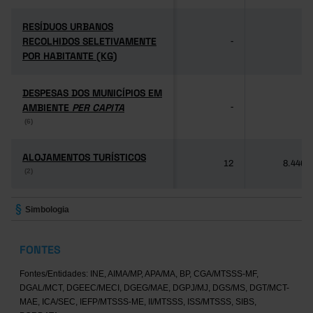
RESÍDUOS URBANOS
RESÍDUOS URBANOS
RECOLHIDOS SELETIVAMENTE
RECOLHIDOS SELETIVAMENTE
-
-
POR HABITANTE (KG)
POR HABITANTE (KG)
DESPESAS DOS MUNICÍPIOS EM
DESPESAS DOS MUNICÍPIOS EM
AMBIENTE
AMBIENTE
PER CAPITA
PER CAPITA
-
-
(6)
(6)
ALOJAMENTOS TURÍSTICOS
ALOJAMENTOS TURÍSTICOS
12
8.446
(2)
(2)
Simbologia
FONTES
Fontes/Entidades: INE, AIMA/MP, APA/MA, BP, CGA/MTSSS-MF,
DGAL/MCT, DGEEC/MECI, DGEG/MAE, DGPJ/MJ, DGS/MS, DGT/MCT-
MAE, ICA/SEC, IEFP/MTSSS-ME, II/MTSSS, ISS/MTSSS, SIBS,