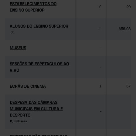
ESTABELECIMENTOS DO
ESTABELECIMENTOS DO
0
292
ENSINO SUPERIOR
ENSINO SUPERIOR
ALUNOS DO ENSINO SUPERIOR
ALUNOS DO ENSINO SUPERIOR
456.032
//
(1)
(1)
MUSEUS
MUSEUS
-
-
SESSÕES DE ESPETÁCULOS AO
SESSÕES DE ESPETÁCULOS AO
-
-
VIVO
VIVO
ECRÃS DE CINEMA
ECRÃS DE CINEMA
1
579
DESPESA DAS CÂMARAS
DESPESA DAS CÂMARAS
MUNICIPAIS EM CULTURA E
MUNICIPAIS EM CULTURA E
-
-
DESPORTO
DESPORTO
€, milhares
€, milhares