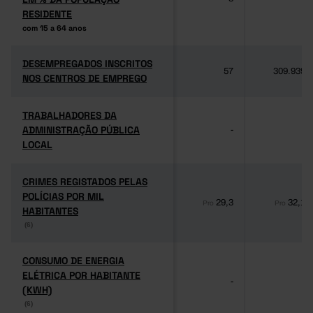
RESIDENTE
RESIDENTE
com 15 a 64 anos
com 15 a 64 anos
DESEMPREGADOS INSCRITOS
DESEMPREGADOS INSCRITOS
57
309.939
NOS CENTROS DE EMPREGO
NOS CENTROS DE EMPREGO
TRABALHADORES DA
TRABALHADORES DA
ADMINISTRAÇÃO PÚBLICA
ADMINISTRAÇÃO PÚBLICA
-
-
LOCAL
LOCAL
CRIMES REGISTADOS PELAS
CRIMES REGISTADOS PELAS
POLÍCIAS POR MIL
POLÍCIAS POR MIL
29,3
32,1
Pro
Pro
HABITANTES
HABITANTES
(6)
(6)
CONSUMO DE ENERGIA
CONSUMO DE ENERGIA
ELÉTRICA POR HABITANTE
ELÉTRICA POR HABITANTE
-
-
(KWH)
(KWH)
(6)
(6)