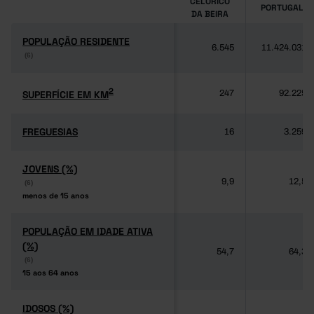
CELORICO
PORTUGAL
DA BEIRA
POPULAÇÃO RESIDENTE
POPULAÇÃO RESIDENTE
6.545
11.424.031
(6)
(6)
2
2
SUPERFÍCIE EM KM
SUPERFÍCIE EM KM
247
92.225
FREGUESIAS
FREGUESIAS
16
3.259
JOVENS (%)
JOVENS (%)
9,9
12,5
(6)
(6)
menos de 15 anos
menos de 15 anos
POPULAÇÃO EM IDADE ATIVA
POPULAÇÃO EM IDADE ATIVA
(%)
(%)
54,7
64,3
(6)
(6)
15 aos 64 anos
15 aos 64 anos
IDOSOS (%)
IDOSOS (%)