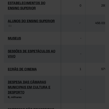
ESTABELECIMENTOS DO
ESTABELECIMENTOS DO
0
292
ENSINO SUPERIOR
ENSINO SUPERIOR
ALUNOS DO ENSINO SUPERIOR
ALUNOS DO ENSINO SUPERIOR
456.032
//
(1)
(1)
MUSEUS
MUSEUS
-
-
SESSÕES DE ESPETÁCULOS AO
SESSÕES DE ESPETÁCULOS AO
-
-
VIVO
VIVO
ECRÃS DE CINEMA
ECRÃS DE CINEMA
1
579
DESPESA DAS CÂMARAS
DESPESA DAS CÂMARAS
MUNICIPAIS EM CULTURA E
MUNICIPAIS EM CULTURA E
-
-
DESPORTO
DESPORTO
€, milhares
€, milhares