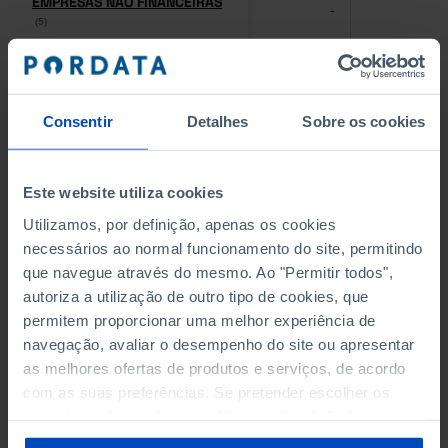
EMPRESAS NÃO FINANCEIRAS
EMPRESAS NÃO FINANCEIRAS
-
-
(5)
(5)
PESSOAL AO SERVIÇO NAS
PESSOAL AO SERVIÇO NAS
EMPRESAS NÃO FINANCEIRAS
EMPRESAS NÃO FINANCEIRAS
-
-
(5)
(5)
Consentir
Detalhes
Sobre os cookies
PESSOAL AO SERVIÇO NAS
PESSOAL AO SERVIÇO NAS
QUATRO MAIORES EMPRESAS
QUATRO MAIORES EMPRESAS
Este website utiliza cookies
-
-
DO MUNICÍPIO (%)
DO MUNICÍPIO (%)
Utilizamos, por definição, apenas os cookies
Empresas não financeiras
Empresas não financeiras
necessários ao normal funcionamento do site, permitindo
que navegue através do mesmo. Ao "Permitir todos",
VOLUME DE NEGÓCIOS DAS
VOLUME DE NEGÓCIOS DAS
autoriza a utilização de outro tipo de cookies, que
QUATRO MAIORES EMPRESAS
QUATRO MAIORES EMPRESAS
-
-
DO MUNICÍPIO (%)
DO MUNICÍPIO (%)
permitem proporcionar uma melhor experiência de
Empresas não financeiras
Empresas não financeiras
navegação, avaliar o desempenho do site ou apresentar
as melhores ofertas de produtos e serviços, de acordo
BANCOS, CAIXAS ECONÓMICAS
BANCOS, CAIXAS ECONÓMICAS
com as suas preferências. Se pretender escolher os
-
-
tipos de cookies, clique em "Personalizar". Saiba mais
sobre cookies através da gestão de preferências ou da
CAIXAS DE CRÉDITO AGRÍCOLA
CAIXAS DE CRÉDITO AGRÍCOLA