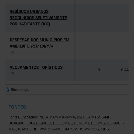
RESÍDUOS URBANOS
RESÍDUOS URBANOS
RECOLHIDOS SELETIVAMENTE
RECOLHIDOS SELETIVAMENTE
-
-
POR HABITANTE (KG)
POR HABITANTE (KG)
DESPESAS DOS MUNICÍPIOS EM
DESPESAS DOS MUNICÍPIOS EM
AMBIENTE
AMBIENTE
PER CAPITA
PER CAPITA
-
-
(6)
(6)
ALOJAMENTOS TURÍSTICOS
ALOJAMENTOS TURÍSTICOS
9
8.446
(2)
(2)
Simbologia
FONTES
Fontes/Entidades: INE, AIMA/MP, APA/MA, BP, CGA/MTSSS-MF,
DGAL/MCT, DGEEC/MECI, DGEG/MAE, DGPJ/MJ, DGS/MS, DGT/MCT-
MAE, ICA/SEC, IEFP/MTSSS-ME, II/MTSSS, ISS/MTSSS, SIBS,