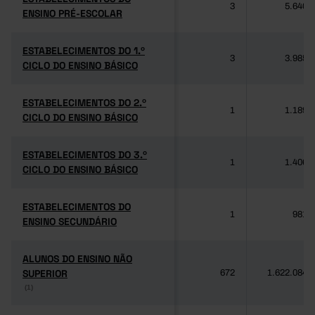
3
5.640
ENSINO PRÉ-ESCOLAR
ENSINO PRÉ-ESCOLAR
ESTABELECIMENTOS DO 1.º
ESTABELECIMENTOS DO 1.º
3
3.985
CICLO DO ENSINO BÁSICO
CICLO DO ENSINO BÁSICO
ESTABELECIMENTOS DO 2.º
ESTABELECIMENTOS DO 2.º
1
1.189
CICLO DO ENSINO BÁSICO
CICLO DO ENSINO BÁSICO
ESTABELECIMENTOS DO 3.º
ESTABELECIMENTOS DO 3.º
1
1.406
CICLO DO ENSINO BÁSICO
CICLO DO ENSINO BÁSICO
ESTABELECIMENTOS DO
ESTABELECIMENTOS DO
1
981
ENSINO SECUNDÁRIO
ENSINO SECUNDÁRIO
ALUNOS DO ENSINO NÃO
ALUNOS DO ENSINO NÃO
SUPERIOR
SUPERIOR
672
1.622.084
(1)
(1)