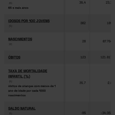
35,4
23,2
(6)
(6)
65 e mais anos
65 e mais anos
IDOSOS POR 100 JOVENS
IDOSOS POR 100 JOVENS
362
189
(6)
(6)
NASCIMENTOS
NASCIMENTOS
28
87.764
(4)
(4)
ÓBITOS
ÓBITOS
123
121.817
TAXA DE MORTALIDADE
TAXA DE MORTALIDADE
INFANTIL (‰)
INFANTIL (‰)
(6)
(6)
35,7
2,8
óbitos de crianças com menos de 1
óbitos de crianças com menos de 1
ano de idade por cada 1000
ano de idade por cada 1000
nascimentos
nascimentos
SALDO NATURAL
SALDO NATURAL
-95
-34.053
(6)
(6)