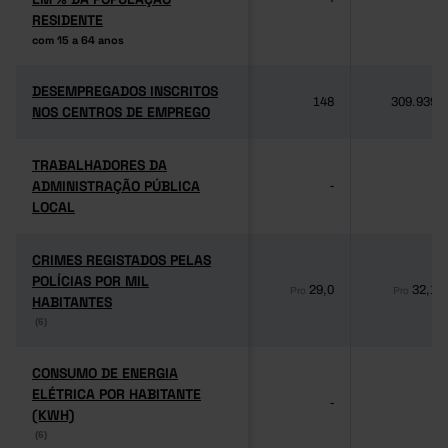
RESIDENTE
RESIDENTE
com 15 a 64 anos
com 15 a 64 anos
DESEMPREGADOS INSCRITOS
DESEMPREGADOS INSCRITOS
148
309.939
NOS CENTROS DE EMPREGO
NOS CENTROS DE EMPREGO
TRABALHADORES DA
TRABALHADORES DA
ADMINISTRAÇÃO PÚBLICA
ADMINISTRAÇÃO PÚBLICA
-
-
LOCAL
LOCAL
CRIMES REGISTADOS PELAS
CRIMES REGISTADOS PELAS
POLÍCIAS POR MIL
POLÍCIAS POR MIL
29,0
32,1
Pro
Pro
HABITANTES
HABITANTES
(6)
(6)
CONSUMO DE ENERGIA
CONSUMO DE ENERGIA
ELÉTRICA POR HABITANTE
ELÉTRICA POR HABITANTE
-
-
(KWH)
(KWH)
(6)
(6)