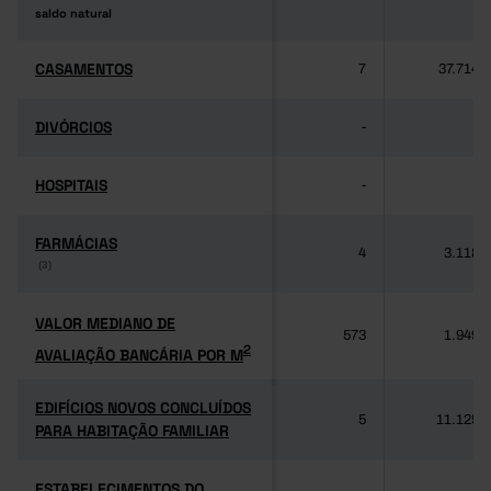
saldo natural
saldo natural
CASAMENTOS
CASAMENTOS
7
37.714
DIVÓRCIOS
DIVÓRCIOS
-
-
HOSPITAIS
HOSPITAIS
-
-
FARMÁCIAS
FARMÁCIAS
4
3.118
(3)
(3)
VALOR MEDIANO DE
VALOR MEDIANO DE
573
1.949
2
AVALIAÇÃO BANCÁRIA POR M
2
AVALIAÇÃO BANCÁRIA POR M
EDIFÍCIOS NOVOS CONCLUÍDOS
EDIFÍCIOS NOVOS CONCLUÍDOS
5
11.125
PARA HABITAÇÃO FAMILIAR
PARA HABITAÇÃO FAMILIAR
ESTABELECIMENTOS DO
ESTABELECIMENTOS DO