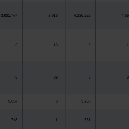
3.631.747
3.913
4.236.222
4.55
2
13
2
1
5
39
5
3
5.834
6
3.266
748
1
681