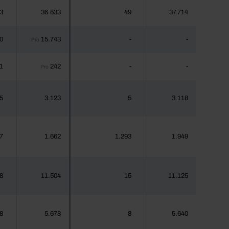
3
36.633
49
37.714
0
15.743
-
-
Pro
1
242
-
-
Pro
5
3.123
5
3.118
7
1.662
1.293
1.949
8
11.504
15
11.125
8
5.678
8
5.640