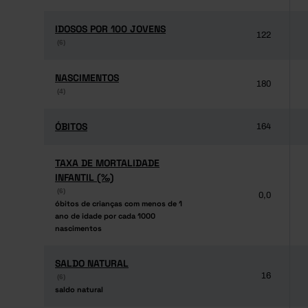
IDOSOS POR 100 JOVENS
IDOSOS POR 100 JOVENS
122
(6)
(6)
NASCIMENTOS
NASCIMENTOS
180
(4)
(4)
ÓBITOS
ÓBITOS
164
TAXA DE MORTALIDADE
TAXA DE MORTALIDADE
INFANTIL (‰)
INFANTIL (‰)
(6)
(6)
0,0
óbitos de crianças com menos de 1
óbitos de crianças com menos de 1
ano de idade por cada 1000
ano de idade por cada 1000
nascimentos
nascimentos
SALDO NATURAL
SALDO NATURAL
16
(6)
(6)
saldo natural
saldo natural