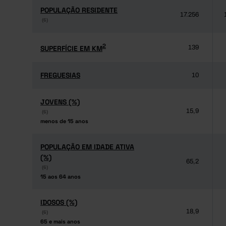
POPULAÇÃO RESIDENTE
POPULAÇÃO RESIDENTE
17.256
(6)
(6)
2
2
SUPERFÍCIE EM KM
SUPERFÍCIE EM KM
139
FREGUESIAS
FREGUESIAS
10
JOVENS (%)
JOVENS (%)
15,9
(6)
(6)
menos de 15 anos
menos de 15 anos
POPULAÇÃO EM IDADE ATIVA
POPULAÇÃO EM IDADE ATIVA
(%)
(%)
65,2
(6)
(6)
15 aos 64 anos
15 aos 64 anos
IDOSOS (%)
IDOSOS (%)
18,9
(6)
(6)
65 e mais anos
65 e mais anos