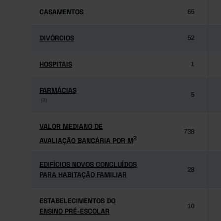
CASAMENTOS
CASAMENTOS
65
DIVÓRCIOS
DIVÓRCIOS
52
HOSPITAIS
HOSPITAIS
1
FARMÁCIAS
FARMÁCIAS
5
(3)
(3)
VALOR MEDIANO DE
VALOR MEDIANO DE
738
2
AVALIAÇÃO BANCÁRIA POR M
2
AVALIAÇÃO BANCÁRIA POR M
EDIFÍCIOS NOVOS CONCLUÍDOS
EDIFÍCIOS NOVOS CONCLUÍDOS
28
PARA HABITAÇÃO FAMILIAR
PARA HABITAÇÃO FAMILIAR
ESTABELECIMENTOS DO
ESTABELECIMENTOS DO
10
ENSINO PRÉ-ESCOLAR
ENSINO PRÉ-ESCOLAR