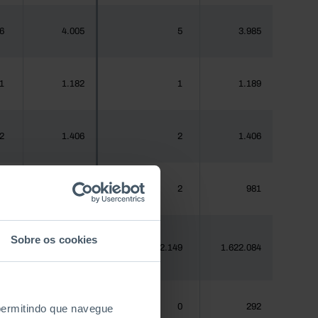
6
4.005
5
3.985
1
1.182
1
1.189
2
1.406
2
1.406
1
970
2
981
Sobre os cookies
8
1.620.555
2.149
1.622.084
0
288
0
292
 permitindo que navegue