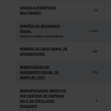
CAIXAS AUTOMÁTICAS
CAIXAS AUTOMÁTICAS
19
MULTIBANCO
MULTIBANCO
PENSÕES DA SEGURANÇA
PENSÕES DA SEGURANÇA
SOCIAL
SOCIAL
4.523
velhice, invalidez e sobrevivência
velhice, invalidez e sobrevivência
PENSÕES DA CAIXA GERAL DE
PENSÕES DA CAIXA GERAL DE
985
APOSENTAÇÕES
APOSENTAÇÕES
BENEFICIÁRIOS DO
BENEFICIÁRIOS DO
RENDIMENTO SOCIAL DE
RENDIMENTO SOCIAL DE
400
INSERÇÃO (RSI)
INSERÇÃO (RSI)
DESEMPREGADOS INSCRITOS
DESEMPREGADOS INSCRITOS
NOS CENTROS DE EMPREGO
NOS CENTROS DE EMPREGO
EM % DA POPULAÇÃO
EM % DA POPULAÇÃO
5
RESIDENTE
RESIDENTE