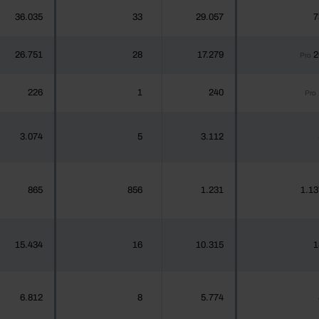
36.035
33
29.057
7
26.751
28
17.279
2
Pro
226
1
240
Pro
3.074
5
3.112
865
856
1.231
1.13
15.434
16
10.315
1
6.812
8
5.774