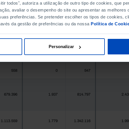
ir todos", autoriza a utilização de outro tipo de cookies, que 
ação, avaliar o desempenho do site ou apresentar as melhores o
396.268
411.995
uas preferências. Se pretender escolher os tipos de cookies, cl
//
/
ravés da gestão de preferências ou da nossa
Política de Cooki
377
2
419
Personalizar
25.871
134
24.469
7
558
0
547
679.396
1.937
814.797
2.43
1.113.559
1.779
1.342.116
1.99