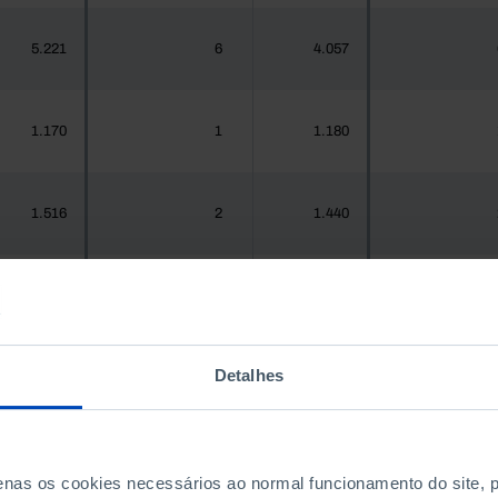
5.221
6
4.057
1.170
1
1.180
1.516
2
1.440
937
1
967
Detalhes
1.925.956
1.999
1.575.679
2.04
300
0
288
penas os cookies necessários ao normal funcionamento do site,