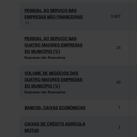
PESSOAL AO SERVIÇO NAS
PESSOAL AO SERVIÇO NAS
EMPRESAS NÃO FINANCEIRAS
EMPRESAS NÃO FINANCEIRAS
3.607
(5)
(5)
PESSOAL AO SERVIÇO NAS
PESSOAL AO SERVIÇO NAS
QUATRO MAIORES EMPRESAS
QUATRO MAIORES EMPRESAS
15
DO MUNICÍPIO (%)
DO MUNICÍPIO (%)
Empresas não financeiras
Empresas não financeiras
VOLUME DE NEGÓCIOS DAS
VOLUME DE NEGÓCIOS DAS
QUATRO MAIORES EMPRESAS
QUATRO MAIORES EMPRESAS
43
DO MUNICÍPIO (%)
DO MUNICÍPIO (%)
Empresas não financeiras
Empresas não financeiras
BANCOS, CAIXAS ECONÓMICAS
BANCOS, CAIXAS ECONÓMICAS
7
CAIXAS DE CRÉDITO AGRÍCOLA
CAIXAS DE CRÉDITO AGRÍCOLA
1
MÚTUO
MÚTUO