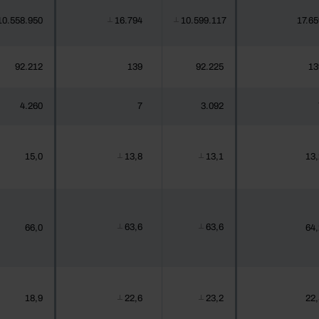
10.558.950
16.794
10.599.117
17.65
┴
┴
92.212
139
92.225
13
4.260
7
3.092
15,0
13,8
13,1
13,
┴
┴
63,6
63,6
66,0
64,
┴
┴
18,9
22,6
23,2
22,
┴
┴