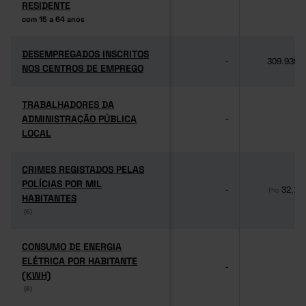
RESIDENTE
RESIDENTE
com 15 a 64 anos
com 15 a 64 anos
DESEMPREGADOS INSCRITOS
DESEMPREGADOS INSCRITOS
-
309.939
NOS CENTROS DE EMPREGO
NOS CENTROS DE EMPREGO
TRABALHADORES DA
TRABALHADORES DA
ADMINISTRAÇÃO PÚBLICA
ADMINISTRAÇÃO PÚBLICA
-
-
LOCAL
LOCAL
CRIMES REGISTADOS PELAS
CRIMES REGISTADOS PELAS
POLÍCIAS POR MIL
POLÍCIAS POR MIL
-
32,1
Pro
HABITANTES
HABITANTES
(6)
(6)
CONSUMO DE ENERGIA
CONSUMO DE ENERGIA
ELÉTRICA POR HABITANTE
ELÉTRICA POR HABITANTE
-
-
(KWH)
(KWH)
(6)
(6)