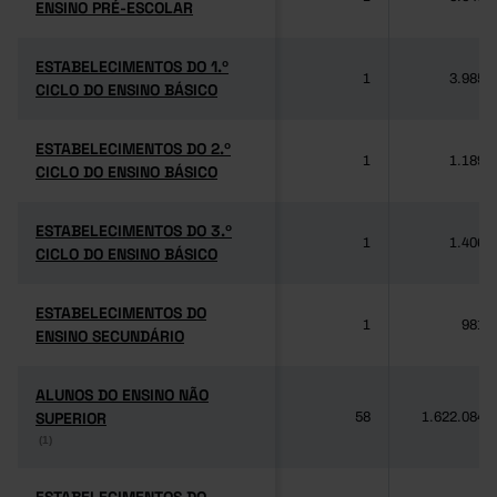
ENSINO PRÉ-ESCOLAR
ENSINO PRÉ-ESCOLAR
ESTABELECIMENTOS DO 1.º
ESTABELECIMENTOS DO 1.º
1
3.985
CICLO DO ENSINO BÁSICO
CICLO DO ENSINO BÁSICO
ESTABELECIMENTOS DO 2.º
ESTABELECIMENTOS DO 2.º
1
1.189
CICLO DO ENSINO BÁSICO
CICLO DO ENSINO BÁSICO
ESTABELECIMENTOS DO 3.º
ESTABELECIMENTOS DO 3.º
1
1.406
CICLO DO ENSINO BÁSICO
CICLO DO ENSINO BÁSICO
ESTABELECIMENTOS DO
ESTABELECIMENTOS DO
1
981
ENSINO SECUNDÁRIO
ENSINO SECUNDÁRIO
ALUNOS DO ENSINO NÃO
ALUNOS DO ENSINO NÃO
SUPERIOR
SUPERIOR
58
1.622.084
(1)
(1)