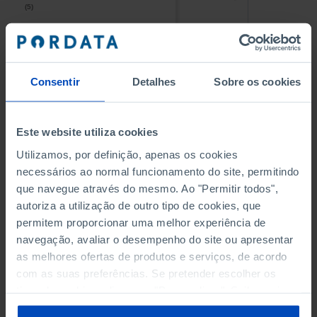
(5)
(5)
PESSOAL AO SERVIÇO NAS
PESSOAL AO SERVIÇO NAS
EMPRESAS NÃO FINANCEIRAS
EMPRESAS NÃO FINANCEIRAS
-
-
(5)
(5)
Consentir
Detalhes
Sobre os cookies
PESSOAL AO SERVIÇO NAS
PESSOAL AO SERVIÇO NAS
QUATRO MAIORES EMPRESAS
QUATRO MAIORES EMPRESAS
-
-
Este website utiliza cookies
DO MUNICÍPIO (%)
DO MUNICÍPIO (%)
Empresas não financeiras
Empresas não financeiras
Utilizamos, por definição, apenas os cookies
necessários ao normal funcionamento do site, permitindo
VOLUME DE NEGÓCIOS DAS
VOLUME DE NEGÓCIOS DAS
que navegue através do mesmo. Ao "Permitir todos",
QUATRO MAIORES EMPRESAS
QUATRO MAIORES EMPRESAS
autoriza a utilização de outro tipo de cookies, que
-
-
DO MUNICÍPIO (%)
DO MUNICÍPIO (%)
permitem proporcionar uma melhor experiência de
Empresas não financeiras
Empresas não financeiras
navegação, avaliar o desempenho do site ou apresentar
as melhores ofertas de produtos e serviços, de acordo
BANCOS, CAIXAS ECONÓMICAS
BANCOS, CAIXAS ECONÓMICAS
-
-
com as suas preferências. Se pretender escolher os
tipos de cookies, clique em "Personalizar". Saiba mais
CAIXAS DE CRÉDITO AGRÍCOLA
CAIXAS DE CRÉDITO AGRÍCOLA
sobre cookies através da gestão de preferências ou da
-
-