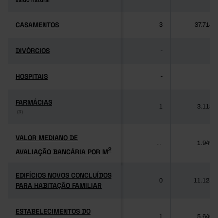
saldo natural
saldo natural
CASAMENTOS
CASAMENTOS
3
37.714
DIVÓRCIOS
DIVÓRCIOS
-
-
HOSPITAIS
HOSPITAIS
-
-
FARMÁCIAS
FARMÁCIAS
1
3.118
(3)
(3)
VALOR MEDIANO DE
VALOR MEDIANO DE
1.949
...
2
AVALIAÇÃO BANCÁRIA POR M
2
AVALIAÇÃO BANCÁRIA POR M
EDIFÍCIOS NOVOS CONCLUÍDOS
EDIFÍCIOS NOVOS CONCLUÍDOS
0
11.125
PARA HABITAÇÃO FAMILIAR
PARA HABITAÇÃO FAMILIAR
ESTABELECIMENTOS DO
ESTABELECIMENTOS DO
1
5.640