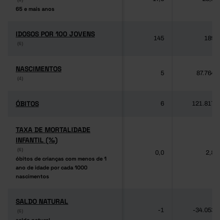
65 e mais anos
65 e mais anos
IDOSOS POR 100 JOVENS
IDOSOS POR 100 JOVENS
145
189
(6)
(6)
NASCIMENTOS
NASCIMENTOS
5
87.764
(4)
(4)
ÓBITOS
ÓBITOS
6
121.817
TAXA DE MORTALIDADE
TAXA DE MORTALIDADE
INFANTIL (‰)
INFANTIL (‰)
(6)
(6)
0,0
2,8
óbitos de crianças com menos de 1
óbitos de crianças com menos de 1
ano de idade por cada 1000
ano de idade por cada 1000
nascimentos
nascimentos
SALDO NATURAL
SALDO NATURAL
-1
-34.053
(6)
(6)