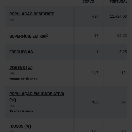
CORVO
PORTUGAL
POPULAÇÃO RESIDENTE
POPULAÇÃO RESIDENTE
434
11.424.031
(6)
(6)
2
2
SUPERFÍCIE EM KM
SUPERFÍCIE EM KM
17
92.225
FREGUESIAS
FREGUESIAS
1
3.259
JOVENS (%)
JOVENS (%)
11,7
12,5
(6)
(6)
menos de 15 anos
menos de 15 anos
POPULAÇÃO EM IDADE ATIVA
POPULAÇÃO EM IDADE ATIVA
(%)
(%)
70,8
64,3
(6)
(6)
15 aos 64 anos
15 aos 64 anos
IDOSOS (%)
IDOSOS (%)
17,5
23,2
(6)
(6)