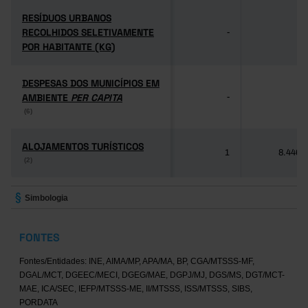
RESÍDUOS URBANOS
RESÍDUOS URBANOS
RECOLHIDOS SELETIVAMENTE
RECOLHIDOS SELETIVAMENTE
-
-
POR HABITANTE (KG)
POR HABITANTE (KG)
DESPESAS DOS MUNICÍPIOS EM
DESPESAS DOS MUNICÍPIOS EM
AMBIENTE
AMBIENTE
PER CAPITA
PER CAPITA
-
-
(6)
(6)
ALOJAMENTOS TURÍSTICOS
ALOJAMENTOS TURÍSTICOS
1
8.446
(2)
(2)
Simbologia
FONTES
Fontes/Entidades: INE, AIMA/MP, APA/MA, BP, CGA/MTSSS-MF,
DGAL/MCT, DGEEC/MECI, DGEG/MAE, DGPJ/MJ, DGS/MS, DGT/MCT-
MAE, ICA/SEC, IEFP/MTSSS-ME, II/MTSSS, ISS/MTSSS, SIBS,
PORDATA