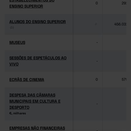
ESTABELECIMENTOS DO
ESTABELECIMENTOS DO
0
292
ENSINO SUPERIOR
ENSINO SUPERIOR
ALUNOS DO ENSINO SUPERIOR
ALUNOS DO ENSINO SUPERIOR
456.032
//
(1)
(1)
MUSEUS
MUSEUS
-
-
SESSÕES DE ESPETÁCULOS AO
SESSÕES DE ESPETÁCULOS AO
-
-
VIVO
VIVO
ECRÃS DE CINEMA
ECRÃS DE CINEMA
0
579
DESPESA DAS CÂMARAS
DESPESA DAS CÂMARAS
MUNICIPAIS EM CULTURA E
MUNICIPAIS EM CULTURA E
-
-
DESPORTO
DESPORTO
€, milhares
€, milhares
EMPRESAS NÃO FINANCEIRAS
EMPRESAS NÃO FINANCEIRAS
-
-