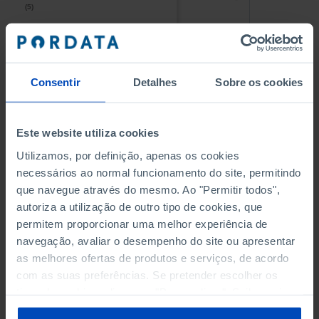
(5)
(5)
PESSOAL AO SERVIÇO NAS
PESSOAL AO SERVIÇO NAS
EMPRESAS NÃO FINANCEIRAS
EMPRESAS NÃO FINANCEIRAS
-
-
(5)
(5)
Consentir
Detalhes
Sobre os cookies
PESSOAL AO SERVIÇO NAS
PESSOAL AO SERVIÇO NAS
QUATRO MAIORES EMPRESAS
QUATRO MAIORES EMPRESAS
-
-
Este website utiliza cookies
DO MUNICÍPIO (%)
DO MUNICÍPIO (%)
Empresas não financeiras
Empresas não financeiras
Utilizamos, por definição, apenas os cookies
necessários ao normal funcionamento do site, permitindo
VOLUME DE NEGÓCIOS DAS
VOLUME DE NEGÓCIOS DAS
que navegue através do mesmo. Ao "Permitir todos",
QUATRO MAIORES EMPRESAS
QUATRO MAIORES EMPRESAS
autoriza a utilização de outro tipo de cookies, que
-
-
DO MUNICÍPIO (%)
DO MUNICÍPIO (%)
permitem proporcionar uma melhor experiência de
Empresas não financeiras
Empresas não financeiras
navegação, avaliar o desempenho do site ou apresentar
as melhores ofertas de produtos e serviços, de acordo
BANCOS, CAIXAS ECONÓMICAS
BANCOS, CAIXAS ECONÓMICAS
-
-
com as suas preferências. Se pretender escolher os
tipos de cookies, clique em "Personalizar". Saiba mais
CAIXAS DE CRÉDITO AGRÍCOLA
CAIXAS DE CRÉDITO AGRÍCOLA
sobre cookies através da gestão de preferências ou da
-
-