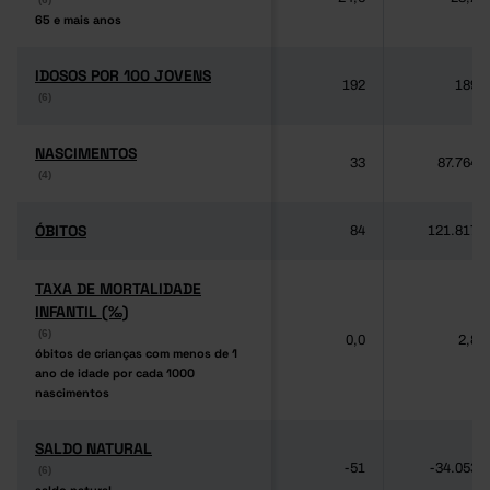
65 e mais anos
65 e mais anos
IDOSOS POR 100 JOVENS
IDOSOS POR 100 JOVENS
192
189
(6)
(6)
NASCIMENTOS
NASCIMENTOS
33
87.764
(4)
(4)
ÓBITOS
ÓBITOS
84
121.817
TAXA DE MORTALIDADE
TAXA DE MORTALIDADE
INFANTIL (‰)
INFANTIL (‰)
(6)
(6)
0,0
2,8
óbitos de crianças com menos de 1
óbitos de crianças com menos de 1
ano de idade por cada 1000
ano de idade por cada 1000
nascimentos
nascimentos
SALDO NATURAL
SALDO NATURAL
-51
-34.053
(6)
(6)