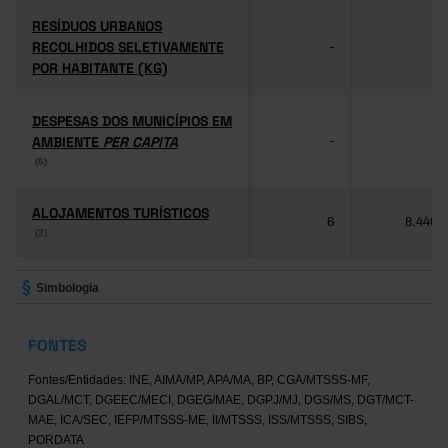
RESÍDUOS URBANOS
RESÍDUOS URBANOS
RECOLHIDOS SELETIVAMENTE
RECOLHIDOS SELETIVAMENTE
-
-
POR HABITANTE (KG)
POR HABITANTE (KG)
DESPESAS DOS MUNICÍPIOS EM
DESPESAS DOS MUNICÍPIOS EM
AMBIENTE
AMBIENTE
PER CAPITA
PER CAPITA
-
-
(6)
(6)
ALOJAMENTOS TURÍSTICOS
ALOJAMENTOS TURÍSTICOS
6
8.446
(2)
(2)
Simbologia
FONTES
Fontes/Entidades: INE, AIMA/MP, APA/MA, BP, CGA/MTSSS-MF,
DGAL/MCT, DGEEC/MECI, DGEG/MAE, DGPJ/MJ, DGS/MS, DGT/MCT-
MAE, ICA/SEC, IEFP/MTSSS-ME, II/MTSSS, ISS/MTSSS, SIBS,
PORDATA