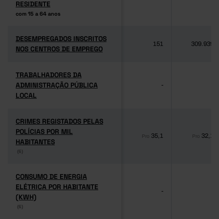
RESIDENTE
RESIDENTE
com 15 a 64 anos
com 15 a 64 anos
DESEMPREGADOS INSCRITOS
DESEMPREGADOS INSCRITOS
151
309.939
NOS CENTROS DE EMPREGO
NOS CENTROS DE EMPREGO
TRABALHADORES DA
TRABALHADORES DA
ADMINISTRAÇÃO PÚBLICA
ADMINISTRAÇÃO PÚBLICA
-
-
LOCAL
LOCAL
CRIMES REGISTADOS PELAS
CRIMES REGISTADOS PELAS
POLÍCIAS POR MIL
POLÍCIAS POR MIL
35,1
32,1
Pro
Pro
HABITANTES
HABITANTES
(6)
(6)
CONSUMO DE ENERGIA
CONSUMO DE ENERGIA
ELÉTRICA POR HABITANTE
ELÉTRICA POR HABITANTE
-
-
(KWH)
(KWH)
(6)
(6)