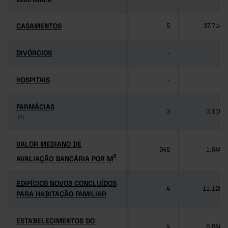
saldo natural
saldo natural
CASAMENTOS
CASAMENTOS
5
37.714
DIVÓRCIOS
DIVÓRCIOS
-
-
HOSPITAIS
HOSPITAIS
-
-
FARMÁCIAS
FARMÁCIAS
3
3.118
(3)
(3)
VALOR MEDIANO DE
VALOR MEDIANO DE
945
1.949
2
AVALIAÇÃO BANCÁRIA POR M
2
AVALIAÇÃO BANCÁRIA POR M
EDIFÍCIOS NOVOS CONCLUÍDOS
EDIFÍCIOS NOVOS CONCLUÍDOS
4
11.125
PARA HABITAÇÃO FAMILIAR
PARA HABITAÇÃO FAMILIAR
ESTABELECIMENTOS DO
ESTABELECIMENTOS DO
4
5.640