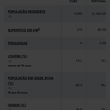
CUBA
PORTUGAL
POPULAÇÃO RESIDENTE
POPULAÇÃO RESIDENTE
4.640
11.424.031
(6)
(6)
2
2
SUPERFÍCIE EM KM
SUPERFÍCIE EM KM
172
92.225
FREGUESIAS
FREGUESIAS
4
3.259
JOVENS (%)
JOVENS (%)
13,1
12,5
(6)
(6)
menos de 15 anos
menos de 15 anos
POPULAÇÃO EM IDADE ATIVA
POPULAÇÃO EM IDADE ATIVA
(%)
(%)
62,3
64,3
(6)
(6)
15 aos 64 anos
15 aos 64 anos
IDOSOS (%)
IDOSOS (%)
24,6
23,2
(6)
(6)