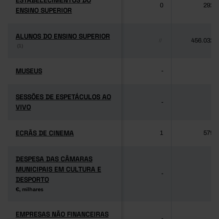
ESTABELECIMENTOS DO
ESTABELECIMENTOS DO
0
292
ENSINO SUPERIOR
ENSINO SUPERIOR
ALUNOS DO ENSINO SUPERIOR
ALUNOS DO ENSINO SUPERIOR
456.032
//
(1)
(1)
MUSEUS
MUSEUS
-
-
SESSÕES DE ESPETÁCULOS AO
SESSÕES DE ESPETÁCULOS AO
-
-
VIVO
VIVO
ECRÃS DE CINEMA
ECRÃS DE CINEMA
1
579
DESPESA DAS CÂMARAS
DESPESA DAS CÂMARAS
MUNICIPAIS EM CULTURA E
MUNICIPAIS EM CULTURA E
-
-
DESPORTO
DESPORTO
€, milhares
€, milhares
EMPRESAS NÃO FINANCEIRAS
EMPRESAS NÃO FINANCEIRAS
-
-