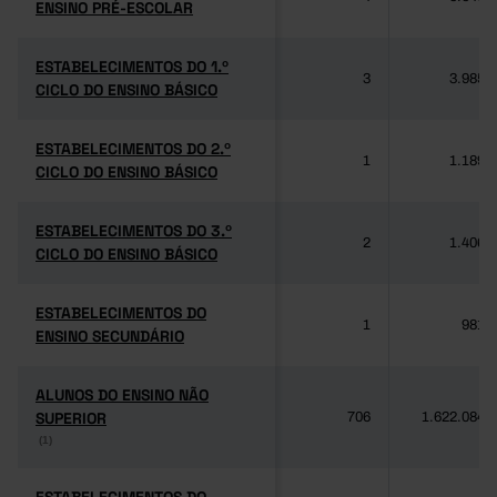
ENSINO PRÉ-ESCOLAR
ENSINO PRÉ-ESCOLAR
ESTABELECIMENTOS DO 1.º
ESTABELECIMENTOS DO 1.º
3
3.985
CICLO DO ENSINO BÁSICO
CICLO DO ENSINO BÁSICO
ESTABELECIMENTOS DO 2.º
ESTABELECIMENTOS DO 2.º
1
1.189
CICLO DO ENSINO BÁSICO
CICLO DO ENSINO BÁSICO
ESTABELECIMENTOS DO 3.º
ESTABELECIMENTOS DO 3.º
2
1.406
CICLO DO ENSINO BÁSICO
CICLO DO ENSINO BÁSICO
ESTABELECIMENTOS DO
ESTABELECIMENTOS DO
1
981
ENSINO SECUNDÁRIO
ENSINO SECUNDÁRIO
ALUNOS DO ENSINO NÃO
ALUNOS DO ENSINO NÃO
SUPERIOR
SUPERIOR
706
1.622.084
(1)
(1)