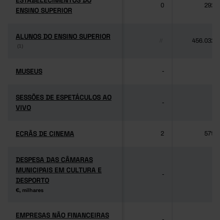
ESTABELECIMENTOS DO
ESTABELECIMENTOS DO
0
292
ENSINO SUPERIOR
ENSINO SUPERIOR
ALUNOS DO ENSINO SUPERIOR
ALUNOS DO ENSINO SUPERIOR
456.032
//
(1)
(1)
MUSEUS
MUSEUS
-
-
SESSÕES DE ESPETÁCULOS AO
SESSÕES DE ESPETÁCULOS AO
-
-
VIVO
VIVO
ECRÃS DE CINEMA
ECRÃS DE CINEMA
2
579
DESPESA DAS CÂMARAS
DESPESA DAS CÂMARAS
MUNICIPAIS EM CULTURA E
MUNICIPAIS EM CULTURA E
-
-
DESPORTO
DESPORTO
€, milhares
€, milhares
EMPRESAS NÃO FINANCEIRAS
EMPRESAS NÃO FINANCEIRAS
-
-