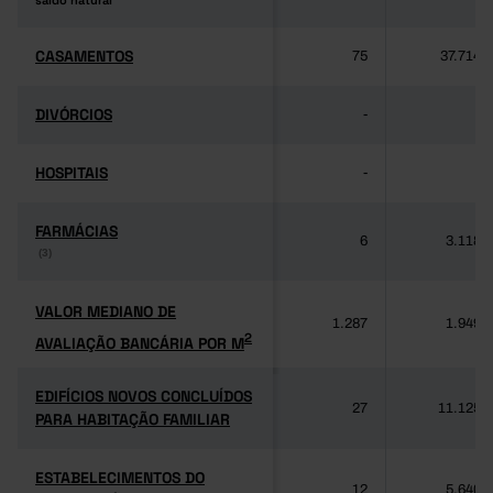
saldo natural
saldo natural
CASAMENTOS
CASAMENTOS
75
37.714
DIVÓRCIOS
DIVÓRCIOS
-
-
HOSPITAIS
HOSPITAIS
-
-
FARMÁCIAS
FARMÁCIAS
6
3.118
(3)
(3)
VALOR MEDIANO DE
VALOR MEDIANO DE
1.287
1.949
2
AVALIAÇÃO BANCÁRIA POR M
2
AVALIAÇÃO BANCÁRIA POR M
EDIFÍCIOS NOVOS CONCLUÍDOS
EDIFÍCIOS NOVOS CONCLUÍDOS
27
11.125
PARA HABITAÇÃO FAMILIAR
PARA HABITAÇÃO FAMILIAR
ESTABELECIMENTOS DO
ESTABELECIMENTOS DO
12
5.640