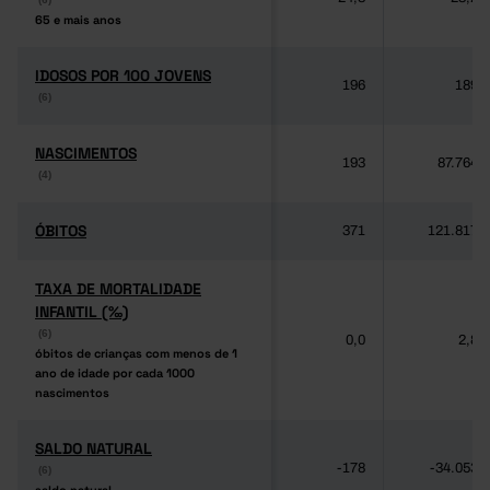
65 e mais anos
65 e mais anos
IDOSOS POR 100 JOVENS
IDOSOS POR 100 JOVENS
196
189
(6)
(6)
NASCIMENTOS
NASCIMENTOS
193
87.764
(4)
(4)
ÓBITOS
ÓBITOS
371
121.817
TAXA DE MORTALIDADE
TAXA DE MORTALIDADE
INFANTIL (‰)
INFANTIL (‰)
(6)
(6)
0,0
2,8
óbitos de crianças com menos de 1
óbitos de crianças com menos de 1
ano de idade por cada 1000
ano de idade por cada 1000
nascimentos
nascimentos
SALDO NATURAL
SALDO NATURAL
-178
-34.053
(6)
(6)