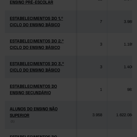
ENSINO PRÉ-ESCOLAR
ENSINO PRÉ-ESCOLAR
ESTABELECIMENTOS DO 1.º
ESTABELECIMENTOS DO 1.º
7
3.985
CICLO DO ENSINO BÁSICO
CICLO DO ENSINO BÁSICO
ESTABELECIMENTOS DO 2.º
ESTABELECIMENTOS DO 2.º
3
1.189
CICLO DO ENSINO BÁSICO
CICLO DO ENSINO BÁSICO
ESTABELECIMENTOS DO 3.º
ESTABELECIMENTOS DO 3.º
3
1.406
CICLO DO ENSINO BÁSICO
CICLO DO ENSINO BÁSICO
ESTABELECIMENTOS DO
ESTABELECIMENTOS DO
1
981
ENSINO SECUNDÁRIO
ENSINO SECUNDÁRIO
ALUNOS DO ENSINO NÃO
ALUNOS DO ENSINO NÃO
SUPERIOR
SUPERIOR
3.958
1.622.084
(1)
(1)