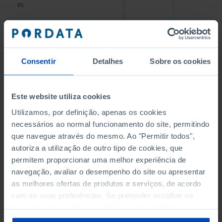
(5)
(5)
PESSOAL AO SERVIÇO NAS
PESSOAL AO SERVIÇO NAS
EMPRESAS NÃO FINANCEIRAS
EMPRESAS NÃO FINANCEIRAS
-
-
(5)
(5)
Consentir
Detalhes
Sobre os cookies
PESSOAL AO SERVIÇO NAS
PESSOAL AO SERVIÇO NAS
QUATRO MAIORES EMPRESAS
QUATRO MAIORES EMPRESAS
-
-
Este website utiliza cookies
DO MUNICÍPIO (%)
DO MUNICÍPIO (%)
Empresas não financeiras
Empresas não financeiras
Utilizamos, por definição, apenas os cookies
necessários ao normal funcionamento do site, permitindo
VOLUME DE NEGÓCIOS DAS
VOLUME DE NEGÓCIOS DAS
que navegue através do mesmo. Ao "Permitir todos",
QUATRO MAIORES EMPRESAS
QUATRO MAIORES EMPRESAS
-
-
autoriza a utilização de outro tipo de cookies, que
DO MUNICÍPIO (%)
DO MUNICÍPIO (%)
permitem proporcionar uma melhor experiência de
Empresas não financeiras
Empresas não financeiras
navegação, avaliar o desempenho do site ou apresentar
as melhores ofertas de produtos e serviços, de acordo
BANCOS, CAIXAS ECONÓMICAS
BANCOS, CAIXAS ECONÓMICAS
-
-
com as suas preferências. Se pretender escolher os
tipos de cookies, clique em "Personalizar". Saiba mais
CAIXAS DE CRÉDITO AGRÍCOLA
CAIXAS DE CRÉDITO AGRÍCOLA
sobre cookies através da gestão de preferências ou da
-
-