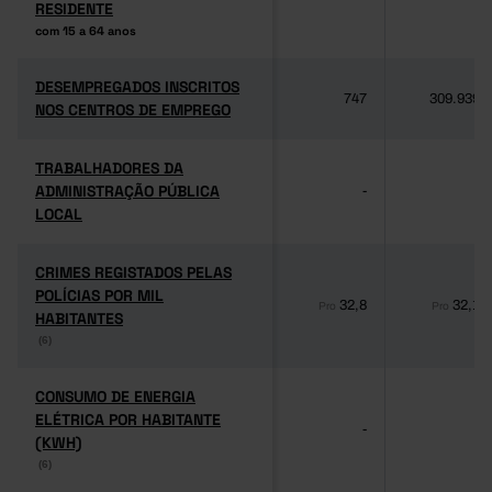
RESIDENTE
RESIDENTE
com 15 a 64 anos
com 15 a 64 anos
DESEMPREGADOS INSCRITOS
DESEMPREGADOS INSCRITOS
747
309.939
NOS CENTROS DE EMPREGO
NOS CENTROS DE EMPREGO
TRABALHADORES DA
TRABALHADORES DA
ADMINISTRAÇÃO PÚBLICA
ADMINISTRAÇÃO PÚBLICA
-
-
LOCAL
LOCAL
CRIMES REGISTADOS PELAS
CRIMES REGISTADOS PELAS
POLÍCIAS POR MIL
POLÍCIAS POR MIL
32,8
32,1
Pro
Pro
HABITANTES
HABITANTES
(6)
(6)
CONSUMO DE ENERGIA
CONSUMO DE ENERGIA
ELÉTRICA POR HABITANTE
ELÉTRICA POR HABITANTE
-
-
(KWH)
(KWH)
(6)
(6)