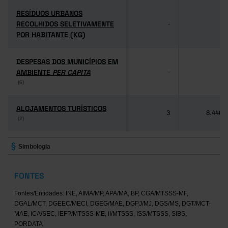
RESÍDUOS URBANOS
RESÍDUOS URBANOS
RECOLHIDOS SELETIVAMENTE
RECOLHIDOS SELETIVAMENTE
-
-
POR HABITANTE (KG)
POR HABITANTE (KG)
DESPESAS DOS MUNICÍPIOS EM
DESPESAS DOS MUNICÍPIOS EM
AMBIENTE
AMBIENTE
PER CAPITA
PER CAPITA
-
-
(6)
(6)
ALOJAMENTOS TURÍSTICOS
ALOJAMENTOS TURÍSTICOS
3
8.446
(2)
(2)
Simbologia
FONTES
Fontes/Entidades: INE, AIMA/MP, APA/MA, BP, CGA/MTSSS-MF,
DGAL/MCT, DGEEC/MECI, DGEG/MAE, DGPJ/MJ, DGS/MS, DGT/MCT-
MAE, ICA/SEC, IEFP/MTSSS-ME, II/MTSSS, ISS/MTSSS, SIBS,
PORDATA