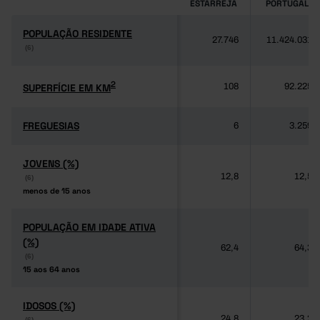
ESTARREJA
PORTUGAL
POPULAÇÃO RESIDENTE
POPULAÇÃO RESIDENTE
27.746
11.424.031
(6)
(6)
2
2
SUPERFÍCIE EM KM
SUPERFÍCIE EM KM
108
92.225
FREGUESIAS
FREGUESIAS
6
3.259
JOVENS (%)
JOVENS (%)
12,8
12,5
(6)
(6)
menos de 15 anos
menos de 15 anos
POPULAÇÃO EM IDADE ATIVA
POPULAÇÃO EM IDADE ATIVA
(%)
(%)
62,4
64,3
(6)
(6)
15 aos 64 anos
15 aos 64 anos
IDOSOS (%)
IDOSOS (%)
24,8
23,2
(6)
(6)