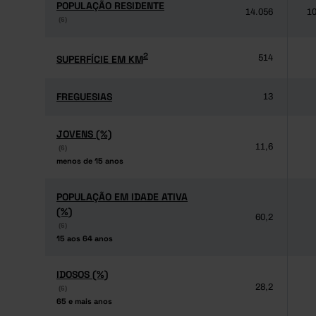
POPULAÇÃO RESIDENTE
POPULAÇÃO RESIDENTE
14.056
10
(6)
(6)
2
2
SUPERFÍCIE EM KM
SUPERFÍCIE EM KM
514
FREGUESIAS
FREGUESIAS
13
JOVENS (%)
JOVENS (%)
11,6
(6)
(6)
menos de 15 anos
menos de 15 anos
POPULAÇÃO EM IDADE ATIVA
POPULAÇÃO EM IDADE ATIVA
(%)
(%)
60,2
(6)
(6)
15 aos 64 anos
15 aos 64 anos
IDOSOS (%)
IDOSOS (%)
28,2
(6)
(6)
65 e mais anos
65 e mais anos