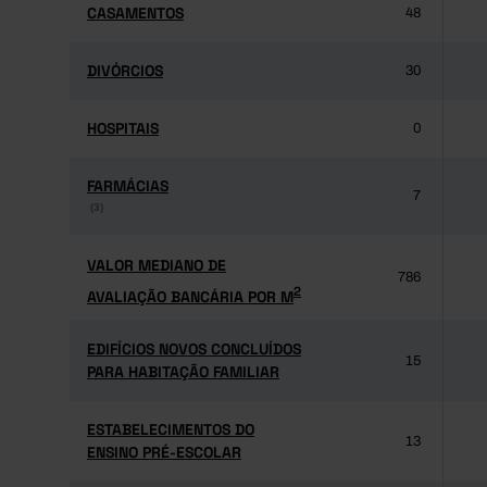
CASAMENTOS
CASAMENTOS
48
DIVÓRCIOS
DIVÓRCIOS
30
HOSPITAIS
HOSPITAIS
0
FARMÁCIAS
FARMÁCIAS
7
(3)
(3)
VALOR MEDIANO DE
VALOR MEDIANO DE
786
2
AVALIAÇÃO BANCÁRIA POR M
2
AVALIAÇÃO BANCÁRIA POR M
EDIFÍCIOS NOVOS CONCLUÍDOS
EDIFÍCIOS NOVOS CONCLUÍDOS
15
PARA HABITAÇÃO FAMILIAR
PARA HABITAÇÃO FAMILIAR
ESTABELECIMENTOS DO
ESTABELECIMENTOS DO
13
ENSINO PRÉ-ESCOLAR
ENSINO PRÉ-ESCOLAR