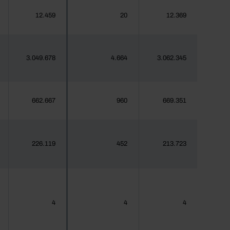
12.459
20
12.369
3.049.678
4.664
3.062.345
662.667
960
669.351
226.119
452
213.723
4
4
4