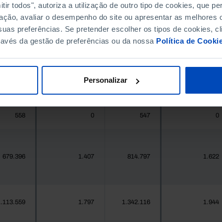
ir todos", autoriza a utilização de outro tipo de cookies, que 
ação, avaliar o desempenho do site ou apresentar as melhores o
396.268
411.995
//
//
uas preferências. Se pretender escolher os tipos de cookies, cl
ravés da gestão de preferências ou da nossa
Política de Cooki
377
1
419
2
Personalizar
25.871
6
24.469
46
558
0
547
0
679.396
1.407
814.797
1.622
.113.559
1.797
1.342.116
1.944