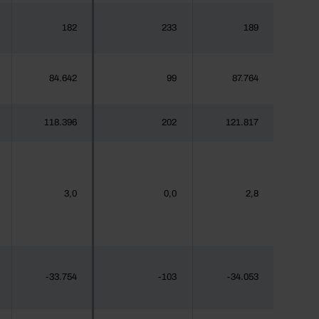
182
233
189
84.642
99
87.764
118.396
202
121.817
3,0
0,0
2,8
-33.754
-103
-34.053