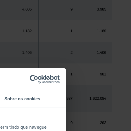
4.005
9
3.985
1.182
1
1.189
1.406
2
1.406
970
1
981
Sobre os cookies
1.620.555
1.937
1.622.084
288
0
292
 permitindo que navegue