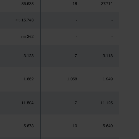
36.633
18
37.714
15.743
-
-
Pro
242
-
-
Pro
3.123
7
3.118
1.662
1.058
1.949
11.504
7
11.125
5.678
10
5.640