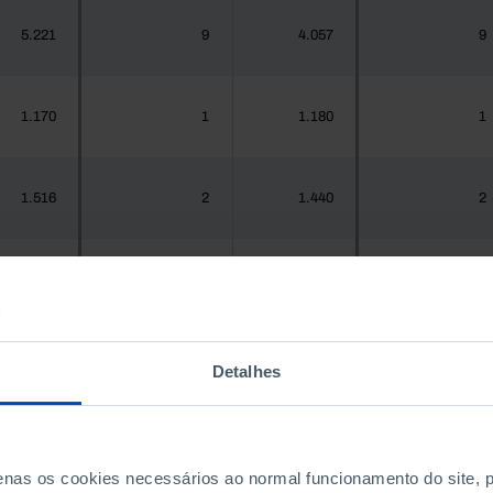
5.221
9
4.057
9
1.170
1
1.180
1
1.516
2
1.440
2
937
1
967
1
Detalhes
.925.956
1.728
1.575.679
1.879
300
0
288
0
penas os cookies necessários ao normal funcionamento do site,