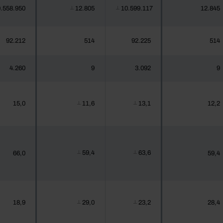
.558.950
12.805
10.599.117
12.845
┴
┴
92.212
514
92.225
514
4.260
9
3.092
9
15,0
11,6
13,1
12,2
┴
┴
59,4
63,6
66,0
59,4
┴
┴
18,9
29,0
23,2
28,4
┴
┴