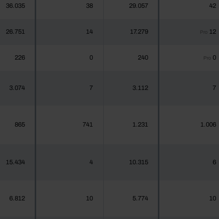
36.035
38
29.057
42
26.751
14
17.279
12
Pro
226
0
240
0
Pro
3.074
7
3.112
7
865
741
1.231
1.006
15.434
4
10.315
6
6.812
10
5.774
10