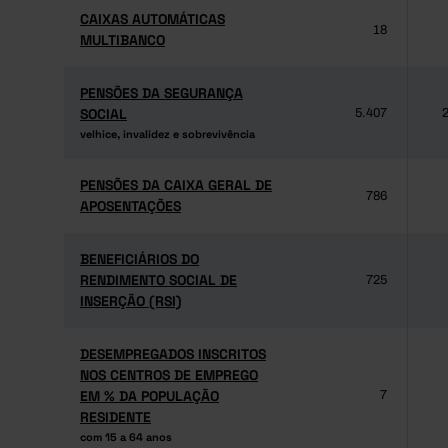
CAIXAS AUTOMÁTICAS
CAIXAS AUTOMÁTICAS
18
MULTIBANCO
MULTIBANCO
PENSÕES DA SEGURANÇA
PENSÕES DA SEGURANÇA
SOCIAL
SOCIAL
5.407
2
velhice, invalidez e sobrevivência
velhice, invalidez e sobrevivência
PENSÕES DA CAIXA GERAL DE
PENSÕES DA CAIXA GERAL DE
786
APOSENTAÇÕES
APOSENTAÇÕES
BENEFICIÁRIOS DO
BENEFICIÁRIOS DO
RENDIMENTO SOCIAL DE
RENDIMENTO SOCIAL DE
725
INSERÇÃO (RSI)
INSERÇÃO (RSI)
DESEMPREGADOS INSCRITOS
DESEMPREGADOS INSCRITOS
NOS CENTROS DE EMPREGO
NOS CENTROS DE EMPREGO
EM % DA POPULAÇÃO
EM % DA POPULAÇÃO
7
RESIDENTE
RESIDENTE
com 15 a 64 anos
com 15 a 64 anos