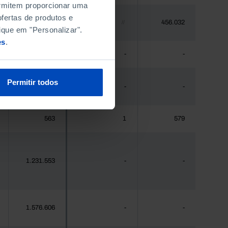
permitem proporcionar uma
fertas de produtos e
448.235
456.032
//
ique em "Personalizar".
es
.
475
-
-
Permitir todos
44.941
-
-
563
1
579
1.231.553
-
-
1.576.606
-
-