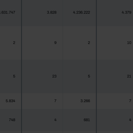
.631.747
3.828
4.236.222
4.379
2
9
2
10
5
23
5
21
5.834
7
3.266
7
748
4
681
4