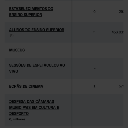
ESTABELECIMENTOS DO
ESTABELECIMENTOS DO
0
292
ENSINO SUPERIOR
ENSINO SUPERIOR
ALUNOS DO ENSINO SUPERIOR
ALUNOS DO ENSINO SUPERIOR
456.032
//
(1)
(1)
MUSEUS
MUSEUS
-
-
SESSÕES DE ESPETÁCULOS AO
SESSÕES DE ESPETÁCULOS AO
-
-
VIVO
VIVO
ECRÃS DE CINEMA
ECRÃS DE CINEMA
1
579
DESPESA DAS CÂMARAS
DESPESA DAS CÂMARAS
MUNICIPAIS EM CULTURA E
MUNICIPAIS EM CULTURA E
-
-
DESPORTO
DESPORTO
€, milhares
€, milhares