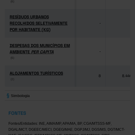
(6)
(6)
RESÍDUOS URBANOS
RESÍDUOS URBANOS
RECOLHIDOS SELETIVAMENTE
RECOLHIDOS SELETIVAMENTE
-
-
POR HABITANTE (KG)
POR HABITANTE (KG)
DESPESAS DOS MUNICÍPIOS EM
DESPESAS DOS MUNICÍPIOS EM
AMBIENTE
AMBIENTE
PER CAPITA
PER CAPITA
-
-
(6)
(6)
ALOJAMENTOS TURÍSTICOS
ALOJAMENTOS TURÍSTICOS
8
8.446
(2)
(2)
Simbologia
FONTES
Fontes/Entidades: INE, AIMA/MP, APA/MA, BP, CGA/MTSSS-MF,
DGAL/MCT, DGEEC/MECI, DGEG/MAE, DGPJ/MJ, DGS/MS, DGT/MCT-