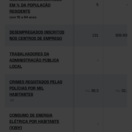
EM % DA POPULAÇÃO
EM % DA POPULAÇÃO
5
4
RESIDENTE
RESIDENTE
com 15 a 64 anos
com 15 a 64 anos
DESEMPREGADOS INSCRITOS
DESEMPREGADOS INSCRITOS
131
309.939
NOS CENTROS DE EMPREGO
NOS CENTROS DE EMPREGO
TRABALHADORES DA
TRABALHADORES DA
ADMINISTRAÇÃO PÚBLICA
ADMINISTRAÇÃO PÚBLICA
-
-
LOCAL
LOCAL
CRIMES REGISTADOS PELAS
CRIMES REGISTADOS PELAS
POLÍCIAS POR MIL
POLÍCIAS POR MIL
39,3
32,1
Pro
Pro
HABITANTES
HABITANTES
(6)
(6)
CONSUMO DE ENERGIA
CONSUMO DE ENERGIA
ELÉTRICA POR HABITANTE
ELÉTRICA POR HABITANTE
-
-
(KWH)
(KWH)