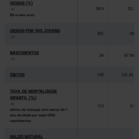
IDOSOS (%)
IDOSOS (%)
38,5
23,2
(6)
(6)
65 e mais anos
65 e mais anos
IDOSOS POR 100 JOVENS
IDOSOS POR 100 JOVENS
351
189
(6)
(6)
NASCIMENTOS
NASCIMENTOS
34
87.764
(4)
(4)
ÓBITOS
ÓBITOS
100
121.817
TAXA DE MORTALIDADE
TAXA DE MORTALIDADE
INFANTIL (‰)
INFANTIL (‰)
(6)
(6)
0,0
2,8
óbitos de crianças com menos de 1
óbitos de crianças com menos de 1
ano de idade por cada 1000
ano de idade por cada 1000
nascimentos
nascimentos
SALDO NATURAL
SALDO NATURAL