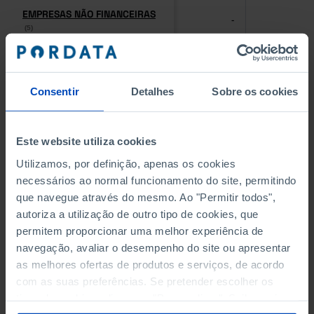
EMPRESAS NÃO FINANCEIRAS
EMPRESAS NÃO FINANCEIRAS
-
-
(5)
(5)
PESSOAL AO SERVIÇO NAS
PESSOAL AO SERVIÇO NAS
EMPRESAS NÃO FINANCEIRAS
EMPRESAS NÃO FINANCEIRAS
-
-
Consentir
Detalhes
Sobre os cookies
(5)
(5)
PESSOAL AO SERVIÇO NAS
PESSOAL AO SERVIÇO NAS
Este website utiliza cookies
QUATRO MAIORES EMPRESAS
QUATRO MAIORES EMPRESAS
-
-
DO MUNICÍPIO (%)
DO MUNICÍPIO (%)
Utilizamos, por definição, apenas os cookies
Empresas não financeiras
Empresas não financeiras
necessários ao normal funcionamento do site, permitindo
que navegue através do mesmo. Ao "Permitir todos",
VOLUME DE NEGÓCIOS DAS
VOLUME DE NEGÓCIOS DAS
autoriza a utilização de outro tipo de cookies, que
QUATRO MAIORES EMPRESAS
QUATRO MAIORES EMPRESAS
-
-
permitem proporcionar uma melhor experiência de
DO MUNICÍPIO (%)
DO MUNICÍPIO (%)
navegação, avaliar o desempenho do site ou apresentar
Empresas não financeiras
Empresas não financeiras
as melhores ofertas de produtos e serviços, de acordo
com as suas preferências. Se pretender escolher os
BANCOS, CAIXAS ECONÓMICAS
BANCOS, CAIXAS ECONÓMICAS
-
-
tipos de cookies, clique em "Personalizar". Saiba mais