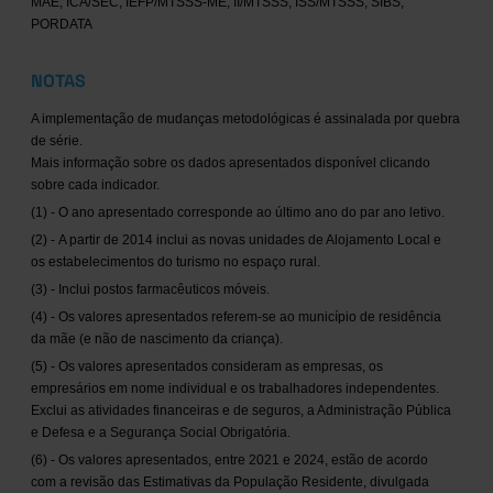
MAE, ICA/SEC, IEFP/MTSSS-ME, II/MTSSS, ISS/MTSSS, SIBS,
PORDATA
NOTAS
A implementação de mudanças metodológicas é assinalada por quebra
de série.
Mais informação sobre os dados apresentados disponível clicando
sobre cada indicador.
(1) - O ano apresentado corresponde ao último ano do par ano letivo.
(2) - A partir de 2014 inclui as novas unidades de Alojamento Local e
os estabelecimentos do turismo no espaço rural.
(3) - Inclui postos farmacêuticos móveis.
(4) - Os valores apresentados referem-se ao município de residência
da mãe (e não de nascimento da criança).
(5) - Os valores apresentados consideram as empresas, os
empresários em nome individual e os trabalhadores independentes.
Exclui as atividades financeiras e de seguros, a Administração Pública
e Defesa e a Segurança Social Obrigatória.
(6) - Os valores apresentados, entre 2021 e 2024, estão de acordo
com a revisão das Estimativas da População Residente, divulgada