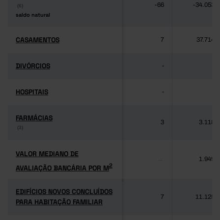
-66
-34.053
(6)
(6)
saldo natural
saldo natural
CASAMENTOS
CASAMENTOS
7
37.714
DIVÓRCIOS
DIVÓRCIOS
-
-
HOSPITAIS
HOSPITAIS
-
-
FARMÁCIAS
FARMÁCIAS
3
3.118
(3)
(3)
VALOR MEDIANO DE
VALOR MEDIANO DE
1.949
...
2
AVALIAÇÃO BANCÁRIA POR M
2
AVALIAÇÃO BANCÁRIA POR M
EDIFÍCIOS NOVOS CONCLUÍDOS
EDIFÍCIOS NOVOS CONCLUÍDOS
7
11.125
PARA HABITAÇÃO FAMILIAR
PARA HABITAÇÃO FAMILIAR