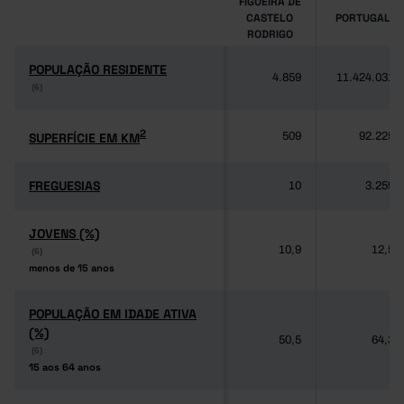
FIGUEIRA DE
CASTELO
PORTUGAL
RODRIGO
POPULAÇÃO RESIDENTE
POPULAÇÃO RESIDENTE
4.859
11.424.031
(6)
(6)
2
2
SUPERFÍCIE EM KM
SUPERFÍCIE EM KM
509
92.225
FREGUESIAS
FREGUESIAS
10
3.259
JOVENS (%)
JOVENS (%)
10,9
12,5
(6)
(6)
menos de 15 anos
menos de 15 anos
POPULAÇÃO EM IDADE ATIVA
POPULAÇÃO EM IDADE ATIVA
(%)
(%)
50,5
64,3
(6)
(6)
15 aos 64 anos
15 aos 64 anos